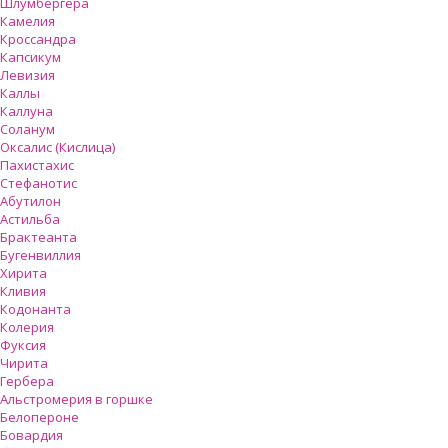
Шлумбергера
Камелия
Кроссандра
Капсикум
Левизия
Каллы
Каллуна
Соланум
Оксалис (Кислица)
Пахистахис
Стефанотис
Абутилон
Астильба
Брактеанта
Бугенвиллия
Хирита
Кливия
Кодонанта
Колерия
Фуксия
Чирита
Гербера
Альстромерия в горшке
Белопероне
Бовардия