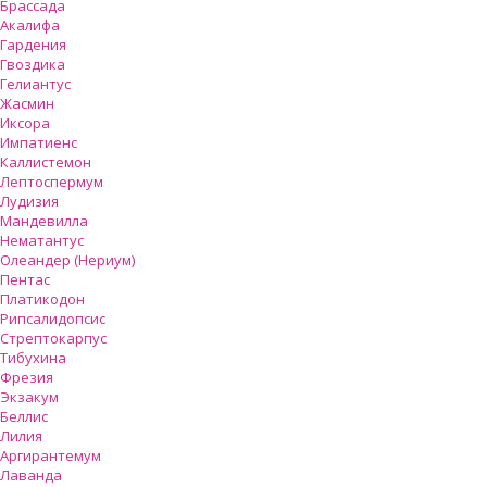
Брассада
Акалифа
Гардения
Гвоздика
Гелиантус
Жасмин
Иксора
Импатиенс
Каллистемон
Лептоспермум
Лудизия
Мандевилла
Нематантус
Олеандер (Нериум)
Пентас
Платикодон
Рипсалидопсис
Стрептокарпус
Тибухина
Фрезия
Экзакум
Беллис
Лилия
Аргирантемум
Лаванда