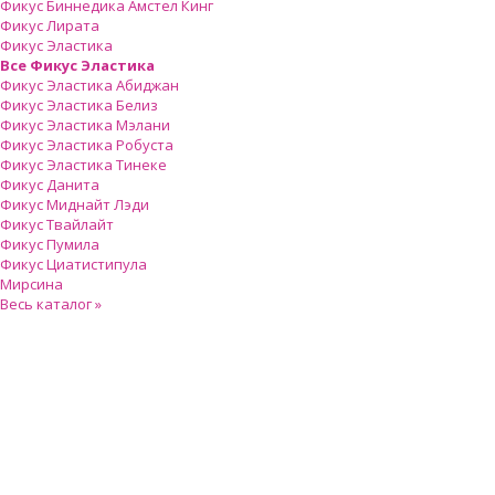
Фикус Биннедика Амстел Кинг
Фикус Лирата
Фикус Эластика
Все Фикус Эластика
Фикус Эластика Абиджан
Фикус Эластика Белиз
Фикус Эластика Мэлани
Фикус Эластика Робуста
Фикус Эластика Тинеке
Фикус Данита
Фикус Миднайт Лэди
Фикус Твайлайт
Фикус Пумила
Фикус Циатистипула
Мирсина
Весь каталог »