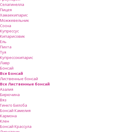
Селагинелла
Пицея
Хамаекипарис
Можжевельник
Сосна
Купрессус
Кипарисовик
Ель
Пихта
Туя
Купрессокипарис
Лавр
Бонсай
Все Бонсай
Лиственные бонсай
Все Лиственные бонсай
Азалия
Бирючина
Вяз
Гинкго Билоба
Бонсай Камелия
Кармона
Клен
Бонсай Крассула
Лигуструм