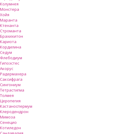
Колумнея
Монстера
Хойя
Маранта
Ктенанта
Строманта
Брахихитон
Кариота
Кордилина
Седум
Флебодиум
Гипоэстес
Акорус
Радермахера
Саксифрага
Сингониум
Тетрастигма
Толмея
Церопегия
Кастаноспермум
Клеродендрон
Мимоза
Сенецио
Котиледон
Сандавалия