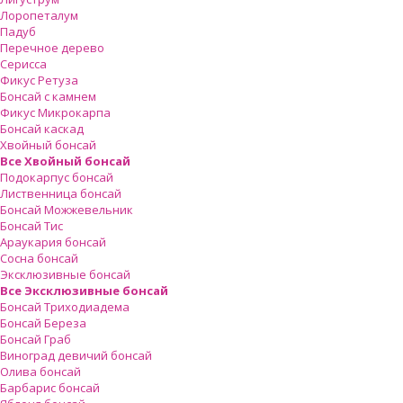
Лоропеталум
Падуб
Перечное дерево
Серисса
Фикус Ретуза
Бонсай с камнем
Фикус Микрокарпа
Бонсай каскад
Хвойный бонсай
Все Хвойный бонсай
Подокарпус бонсай
Лиственница бонсай
Бонсай Можжевельник
Бонсай Тис
Араукария бонсай
Сосна бонсай
Эксклюзивные бонсай
Все Эксклюзивные бонсай
Бонсай Триходиадема
Бонсай Береза
Бонсай Граб
Виноград девичий бонсай
Олива бонсай
Барбарис бонсай