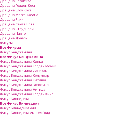
Драцена Рефлекса
Драцена Голден Кост
Драцена Елоу Кост
Драцена Массанжеана
Драцена Рики
Драцена Санта Роза
Драцена Стеуднери
Драцена Чинто
Драцена Драгон
Фикусы
Все Фикусы
Фикус Бенджамина
Все Фикус Бенджамина
Фикус Бенджамина Кинки
Фикус Бенджамина Голден Моник
Фикус Бенджамина Даниэль
Фикус Бенджамина Колумнар
Фикус Бенджамина Наташа
Фикус Бенджамина Экзотика
Фикус Бенджамина Нитида
Фикус Бенджамина Голден Кинг
Фикус Биннедика
Все Фикус Биннедика
Фикус Биннедика Али
Фикус Биннедика Амстел Голд