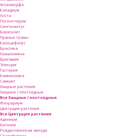
Аглаоморфа
Каладиум
Хоста
Погонотерум
Сингонантус
Бересклет
Пряные травы
Калоцефалус
Брассика
Хомаломена
Бригамия
Эписция
Гастерия
Камнеломка
Самшит
Хищные растения
Хищные / плотоядные
Все Хищные / плотоядные
Флорариум
Цветущие растения
Все Цветущие растения
Адениум
Бегония
Рождественская звезда
Спатифиллум