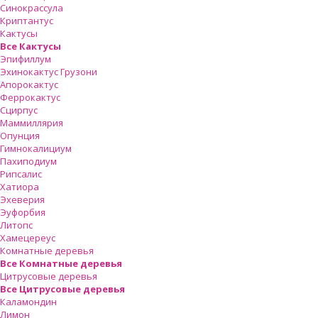
Синокрассула
Криптантус
Кактусы
Все Кактусы
Эпифиллум
Эхинокактус Грузони
Апорокактус
Феррокактус
Сцирпус
Маммиллярия
Опунция
Гимнокалициум
Пахиподиум
Рипсалис
Хатиора
Эхеверия
Эуфорбия
Литопс
Хамецереус
Комнатные деревья
Все Комнатные деревья
Цитрусовые деревья
Все Цитрусовые деревья
Каламондин
Лимон