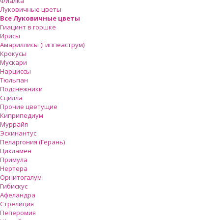
Фиалка
Луковичные цветы
Все Луковичные цветы
Гиацинт в горшке
Ирисы
Амариллисы (Гиппеаструм)
Крокусы
Мускари
Нарциссы
Тюльпан
Подснежники
Сцилла
Прочие цветущие
Киприпедиум
Муррайя
Эсхинантус
Пеларгония (Герань)
Цикламен
Примула
Нертера
Орнитогалум
Гибискус
Афеландра
Стрелиция
Пеперомия