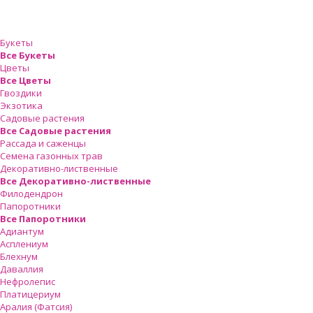
Букеты
Все Букеты
Цветы
Все Цветы
Гвоздики
Экзотика
Садовые растения
Все Садовые растения
Рассада и саженцы
Семена газонных трав
Декоративно-лиственные
Все Декоративно-лиственные
Филодендрон
Папоротники
Все Папоротники
Адиантум
Асплениум
Блехнум
Даваллия
Нефролепис
Платицериум
Аралия (Фатсия)