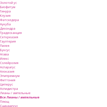
Золотой ус
Биофитум
Гинура
Клузия
Фатсхедера
Аукуба
Дихондра
Традесканция
Сеткреазия
Гаултерия
Пилея
Буксус
Агава
Илекс
Солейролия
Аспарагус
Алоказия
Эпипремнум
Фиттония
Циперус
Аспидистра
Лианы / ампельные
Все Лианы / ампельные
Плющ
Сциндапсус