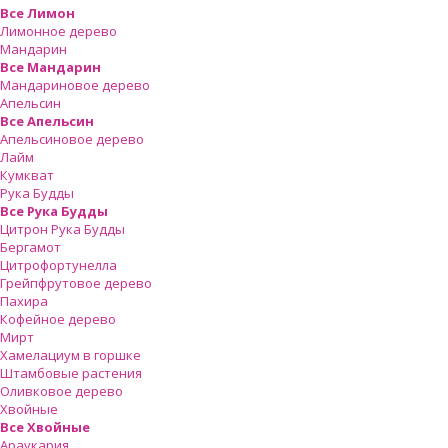
Все Лимон
Лимонное дерево
Мандарин
Все Мандарин
Мандариновое дерево
Апельсин
Все Апельсин
Апельсиновое дерево
Лайм
Кумкват
Рука Будды
Все Рука Будды
Цитрон Рука Будды
Бергамот
Цитрофортунелла
Грейпфрутовое дерево
Пахира
Кофейное дерево
Мирт
Хамелациум в горшке
Штамбовые растения
Оливковое дерево
Хвойные
Все Хвойные
Араукария