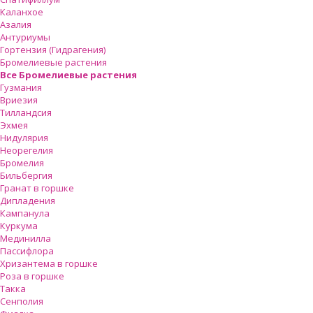
Каланхое
Азалия
Антуриумы
Гортензия (Гидрагения)
Бромелиевые растения
Все Бромелиевые растения
Гузмания
Вриезия
Тилландсия
Эхмея
Нидулярия
Неорегелия
Бромелия
Бильбергия
Гранат в горшке
Дипладения
Кампанула
Куркума
Мединилла
Пассифлора
Хризантема в горшке
Роза в горшке
Такка
Сенполия