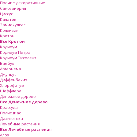
Прочие декоративные
Сансевиерия
Циссус
Калатея
Замиокулкас
Коллизия
Кротон
Все Кротон
Кодиеум
Кодиеум Петра
Кодиеум Экселент
Бамбук
Аглаонема
Джункус
Диффенбахия
Хлорофитум
Шеффлера
Денежное дерево
Все Денежное дерево
Крассула
Полисциас
Дизиготека
Лечебные растения
Все Лечебные растения
Алоэ