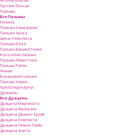
Яблоня бонсай
Прочие бонсаи
Пальмы
Все Пальмы
Нолина
Пальма Хамедорея
Пальма Арека
Цикас Революта
Пальмa Юкка
Пальма Вашингтония
Кокосовая пальма
Пальма Ливистона
Пальма Рапис
Финик
Банановая пальма
Пальма Ховея
Хризолидокарпус
Драцены
Все Драцены
Драцена Маргината
Драцена Фрагранс
Драцена Джанет Крейг
Драцена Компакта
Драцена Лемон Лайм
Драцена Анита