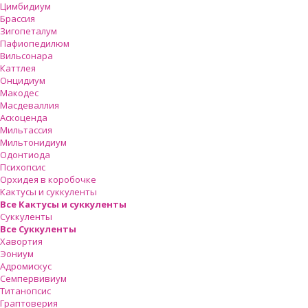
Цимбидиум
Брассия
Зигопеталум
Пафиопедилюм
Вильсонара
Каттлея
Онцидиум
Макодес
Масдеваллия
Аскоценда
Мильтассия
Мильтонидиум
Одонтиода
Психопсис
Орхидея в коробочке
Кактусы и суккуленты
Все Кактусы и суккуленты
Суккуленты
Все Суккуленты
Хавортия
Эониум
Адромискус
Семпервивиум
Титанопсис
Граптоверия