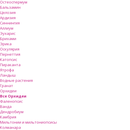
Остеоспермум
Бальзамин
Целозия
Ардизия
Синнингия
Аллиум
Эухарис
Брихами
Эрика
Оскулярия
Пернеттия
Катопсис
Пираканта
Ятрофа
Ландыш
Водные растения
Гранат
Орхидеи
Все Орхидеи
Фаленопсис
Ванда
Дендробиум
Камбрия
Мильтонии и мильтониопсисы
Колманара