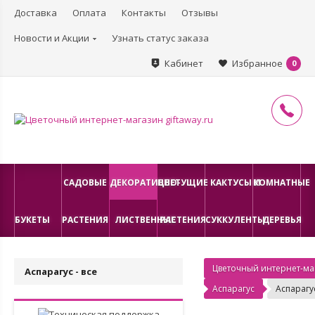
Доставка
Оплата
Контакты
Отзывы
Новости и Акции
Узнать статус заказа
Кабинет
Избранное
0
САДОВЫЕ
ДЕКОРАТИВНО-
ЦВЕТУЩИЕ
КАКТУСЫ И
КОМНАТНЫЕ
БУКЕТЫ
РАСТЕНИЯ
ЛИСТВЕННЫЕ
РАСТЕНИЯ
СУККУЛЕНТЫ
ДЕРЕВЬЯ
Цветочный интернет-маг
Аспарагус - все
Аспарагус
Аспарагус