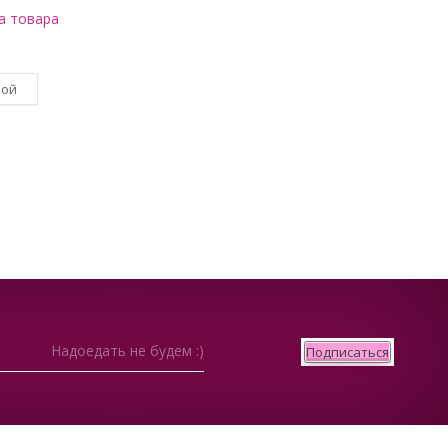
а товара
вой
Надоедать не будем :)
Подписаться