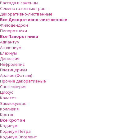
Рассада и саженцы
Семена газонных трав
Декоративно-лиственные
Все Декоративно-лиственные
Филодендрон
Папоротники
Все Папоротники
Адиантум
Асплениум
Блехнум
Даваллия
Нефролепис
Платицериум
Аралия (Фатсия)
Прочие декоративные
Сансевиерия
Циссус
Калатея
Замиокулкас
Коллизия
Кротон
Все Кротон
Кодиеум
Кодиеум Петра
Кодиеум Экселент