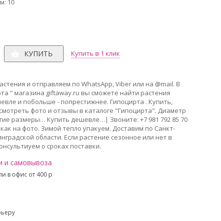
м: 10
КУПИТЬ
Купить в 1 клик
стения и отправляем по WhatsApp, Viber или на @mail. В
та " магазина giftaway.ru вы сможете найти растения
вле и побольше - попрестижнее. Гипоцирта . Купить,
смотреть фото и отзывы в каталоге "Гипоцирта". Диаметр
ругие размеры… Купить дешевле…| Звоните: +7 981 792 85 70
 как на фото. Зимой тепло упакуем. Доставим по Санкт-
нградской области. Если растение сезонное или нет в
онсультиуем о сроках поставки.
и и самовывоза
и в офис от 400 p
рьеру