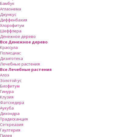
Бамбук
Аглаонема
Джункус
Диффенбахия
Хлорофитум
Шеффлера
Денежное дерево
Все Денежное дерево
Крассула
Полисциас
Дизиготека
Лечебные растения
Все Лечебные растения
Алоэ
Золотой ус
Биофитум
Гинура
Клузия
Фатсхедера
Аукуба
Дихондра
Традесканция
Сеткреазия
Гаултерия
Пилея