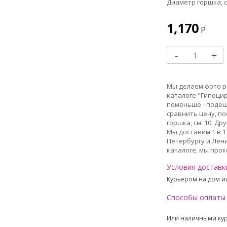
Диаметр горшка, с
1,170
Р
Мы делаем фото ра
каталоге "Гипоцир
поменьше - подеше
сравнить цену, по
горшка, см: 10. Д
Мы доставим 1 в 1
Петербургу и Лени
каталоге, мы прок
Условия доставк
Курьером на дом ил
Способы оплаты
Или наличными ку