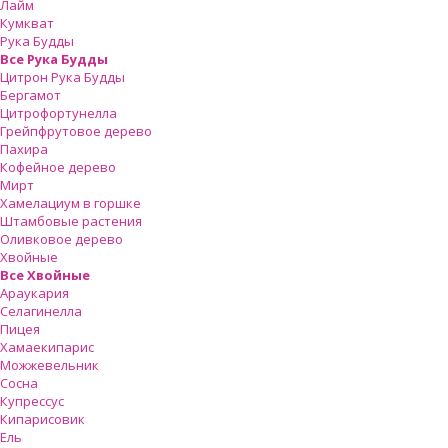
Лайм
Кумкват
Рука Будды
Все Рука Будды
Цитрон Рука Будды
Бергамот
Цитрофортунелла
Грейпфрутовое дерево
Пахира
Кофейное дерево
Мирт
Хамелациум в горшке
Штамбовые растения
Оливковое дерево
Хвойные
Все Хвойные
Араукария
Селагинелла
Пицея
Хамаекипарис
Можжевельник
Сосна
Купрессус
Кипарисовик
Ель