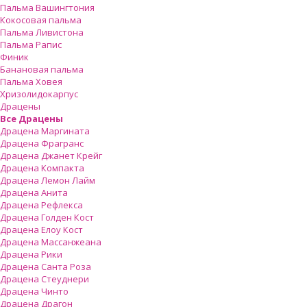
Пальма Вашингтония
Кокосовая пальма
Пальма Ливистона
Пальма Рапис
Финик
Банановая пальма
Пальма Ховея
Хризолидокарпус
Драцены
Все Драцены
Драцена Маргината
Драцена Фрагранс
Драцена Джанет Крейг
Драцена Компакта
Драцена Лемон Лайм
Драцена Анита
Драцена Рефлекса
Драцена Голден Кост
Драцена Елоу Кост
Драцена Массанжеана
Драцена Рики
Драцена Санта Роза
Драцена Стеуднери
Драцена Чинто
Драцена Драгон