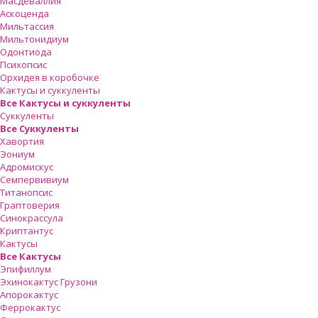
Масдеваллия
Аскоценда
Мильтассия
Мильтонидиум
Одонтиода
Психопсис
Орхидея в коробочке
Кактусы и суккуленты
Все Кактусы и суккуленты
Суккуленты
Все Суккуленты
Хавортия
Эониум
Адромискус
Семпервивиум
Титанопсис
Граптоверия
Синокрассула
Криптантус
Кактусы
Все Кактусы
Эпифиллум
Эхинокактус Грузони
Апорокактус
Феррокактус