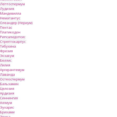
Лептоспермум
Лудизия
Мандевилла
Нематантус
Олеандер (Нериум)
Пентас
Платикодон
Рипсалидопсис
Стрептокарпус
Тибухина
Фрезия
Экзакум
Беллис
Лилия
Аргирантемум
Лаванда
Остеоспермум
Бальзамин
Целозия
Ардизия
Синнингия
Аллиум
Эухарис
Брихами
Эрика