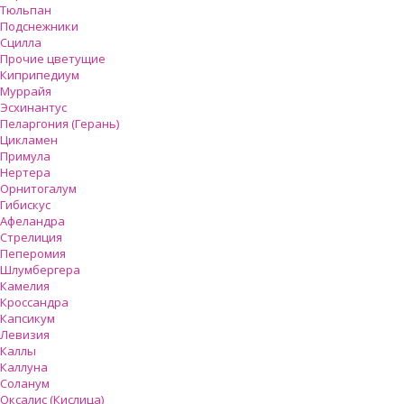
Тюльпан
Подснежники
Сцилла
Прочие цветущие
Киприпедиум
Муррайя
Эсхинантус
Пеларгония (Герань)
Цикламен
Примула
Нертера
Орнитогалум
Гибискус
Афеландра
Стрелиция
Пеперомия
Шлумбергера
Камелия
Кроссандра
Капсикум
Левизия
Каллы
Каллуна
Соланум
Оксалис (Кислица)