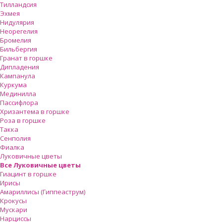
Тилландсия
Эхмея
Нидулярия
Неорегелия
Бромелия
Бильбергия
Гранат в горшке
Дипладения
Кампанула
Куркума
Мединилла
Пассифлора
Хризантема в горшке
Роза в горшке
Такка
Сенполия
Фиалка
Луковичные цветы
Все Луковичные цветы
Гиацинт в горшке
Ирисы
Амариллисы (Гиппеаструм)
Крокусы
Мускари
Нарциссы