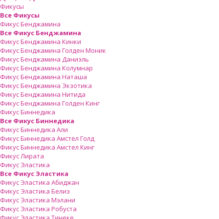
Фикусы
Все Фикусы
Фикус Бенджамина
Все Фикус Бенджамина
Фикус Бенджамина Кинки
Фикус Бенджамина Голден Моник
Фикус Бенджамина Даниэль
Фикус Бенджамина Колумнар
Фикус Бенджамина Наташа
Фикус Бенджамина Экзотика
Фикус Бенджамина Нитида
Фикус Бенджамина Голден Кинг
Фикус Биннедика
Все Фикус Биннедика
Фикус Биннедика Али
Фикус Биннедика Амстел Голд
Фикус Биннедика Амстел Кинг
Фикус Лирата
Фикус Эластика
Все Фикус Эластика
Фикус Эластика Абиджан
Фикус Эластика Белиз
Фикус Эластика Мэлани
Фикус Эластика Робуста
Фикус Эластика Тинеке