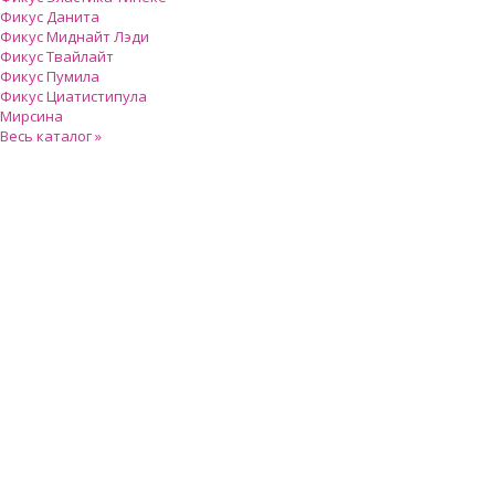
Фикус Данита
Фикус Миднайт Лэди
Фикус Твайлайт
Фикус Пумила
Фикус Циатистипула
Мирсина
Весь каталог »