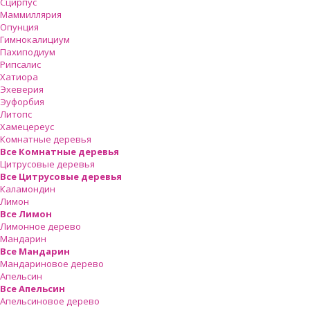
Сцирпус
Маммиллярия
Опунция
Гимнокалициум
Пахиподиум
Рипсалис
Хатиора
Эхеверия
Эуфорбия
Литопс
Хамецереус
Комнатные деревья
Все Комнатные деревья
Цитрусовые деревья
Все Цитрусовые деревья
Каламондин
Лимон
Все Лимон
Лимонное дерево
Мандарин
Все Мандарин
Мандариновое дерево
Апельсин
Все Апельсин
Апельсиновое дерево