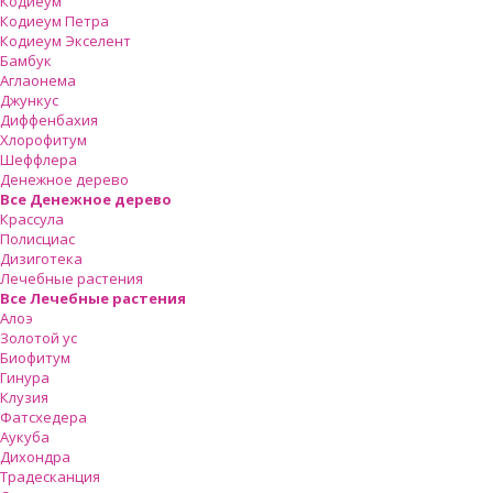
Кодиеум
Кодиеум Петра
Кодиеум Экселент
Бамбук
Аглаонема
Джункус
Диффенбахия
Хлорофитум
Шеффлера
Денежное дерево
Все Денежное дерево
Крассула
Полисциас
Дизиготека
Лечебные растения
Все Лечебные растения
Алоэ
Золотой ус
Биофитум
Гинура
Клузия
Фатсхедера
Аукуба
Дихондра
Традесканция