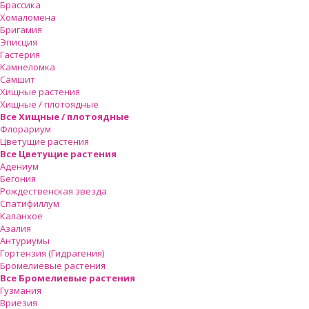
Брассика
Хомаломена
Бригамия
Эписция
Гастерия
Камнеломка
Самшит
Хищные растения
Хищные / плотоядные
Все Хищные / плотоядные
Флорариум
Цветущие растения
Все Цветущие растения
Адениум
Бегония
Рождественская звезда
Спатифиллум
Каланхое
Азалия
Антуриумы
Гортензия (Гидрагения)
Бромелиевые растения
Все Бромелиевые растения
Гузмания
Вриезия