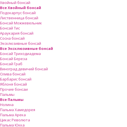
Хвойный бонсай
Все Хвойный бонсай
Подокарпус бонсай
Лиственница бонсай
Бонсай Можжевельник
Бонсай Тис
Араукария бонсай
Сосна бонсай
Эксклюзивные бонсай
Все Эксклюзивные бонсай
Бонсай Триходиадема
Бонсай Береза
Бонсай Граб
Виноград девичий бонсай
Олива бонсай
Барбарис бонсай
Яблоня бонсай
Прочие бонсаи
Пальмы
Все Пальмы
Нолина
Пальма Хамедорея
Пальма Арека
Цикас Революта
Пальмa Юкка