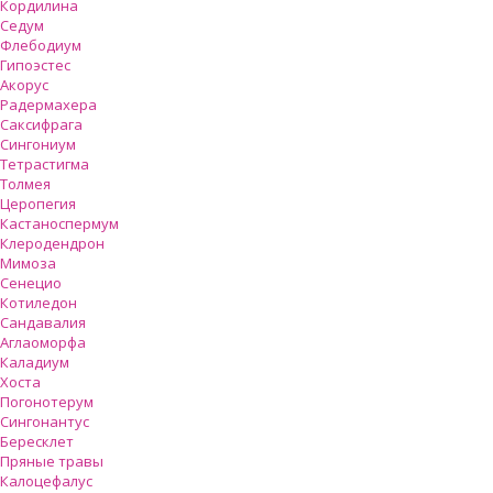
Кордилина
Седум
Флебодиум
Гипоэстес
Акорус
Радермахера
Саксифрага
Сингониум
Тетрастигма
Толмея
Церопегия
Кастаноспермум
Клеродендрон
Мимоза
Сенецио
Котиледон
Сандавалия
Аглаоморфа
Каладиум
Хоста
Погонотерум
Сингонантус
Бересклет
Пряные травы
Калоцефалус