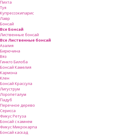
Пихта
Туя
Купрессокипарис
Лавр
Бонсай
Все Бонсай
Лиственные бонсай
Все Лиственные бонсай
Азалия
Бирючина
Вяз
Гинкго Билоба
Бонсай Камелия
Кармона
Клен
Бонсай Крассула
Лигуструм
Лоропеталум
Падуб
Перечное дерево
Серисса
Фикус Ретуза
Бонсай с камнем
Фикус Микрокарпа
Бонсай каскад