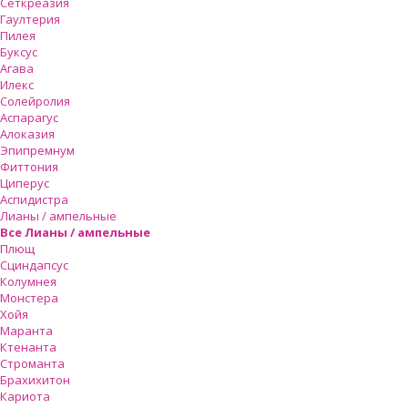
Сеткреазия
Гаултерия
Пилея
Буксус
Агава
Илекс
Солейролия
Аспарагус
Алоказия
Эпипремнум
Фиттония
Циперус
Аспидистра
Лианы / ампельные
Все Лианы / ампельные
Плющ
Сциндапсус
Колумнея
Монстера
Хойя
Маранта
Ктенанта
Строманта
Брахихитон
Кариота