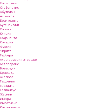
Пахистахис
Стефанотис
Абутилон
Астильба
Брактеанта
Бугенвиллия
Хирита
Кливия
Кодонанта
Колерия
Фуксия
Чирита
Гербера
Альстромерия в горшке
Белопероне
Бовардия
Брассада
Акалифа
Гардения
Гвоздика
Гелиантус
Жасмин
Иксора
Импатиенс
Каллистемон