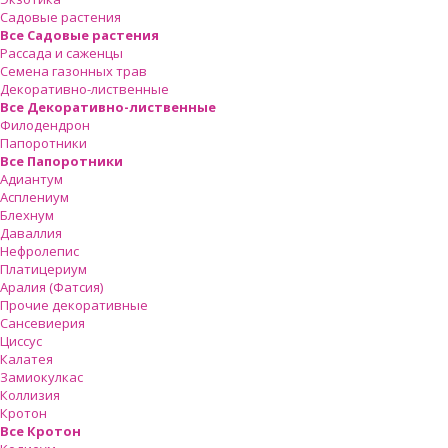
Садовые растения
Все Садовые растения
Рассада и саженцы
Семена газонных трав
Декоративно-лиственные
Все Декоративно-лиственные
Филодендрон
Папоротники
Все Папоротники
Адиантум
Асплениум
Блехнум
Даваллия
Нефролепис
Платицериум
Аралия (Фатсия)
Прочие декоративные
Сансевиерия
Циссус
Калатея
Замиокулкас
Коллизия
Кротон
Все Кротон