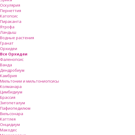
Оскулярия
Пернеттия
Катопсис
Пираканта
Ятрофа
Ландыш
Водные растения
Гранат
Орхидеи
Все Орхидеи
Фаленопсис
Ванда
Дендробиум
Камбрия
Мильтонии и мильтониопсисы
Колманара
Цимбидиум
Брассия
Зигопеталум
Пафиопедилюм
Вильсонара
Каттлея
Онцидиум
Макодес