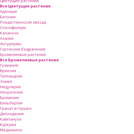
Цветущие растения
Все Цветущие растения
Адениум
Бегония
Рождественская звезда
Спатифиллум
Каланхое
Азалия
Антуриумы
Гортензия (Гидрагения)
Бромелиевые растения
Все Бромелиевые растения
Гузмания
Вриезия
Тилландсия
Эхмея
Нидулярия
Неорегелия
Бромелия
Бильбергия
Гранат в горшке
Дипладения
Кампанула
Куркума
Мединилла