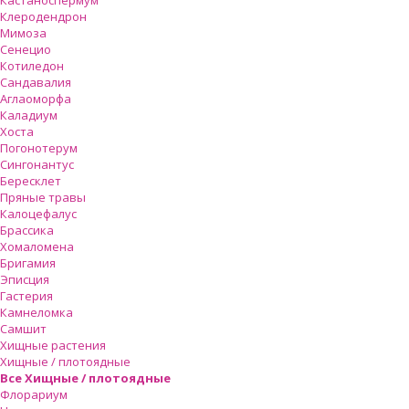
Кастаноспермум
Клеродендрон
Мимоза
Сенецио
Котиледон
Сандавалия
Аглаоморфа
Каладиум
Хоста
Погонотерум
Сингонантус
Бересклет
Пряные травы
Калоцефалус
Брассика
Хомаломена
Бригамия
Эписция
Гастерия
Камнеломка
Самшит
Хищные растения
Хищные / плотоядные
Все Хищные / плотоядные
Флорариум