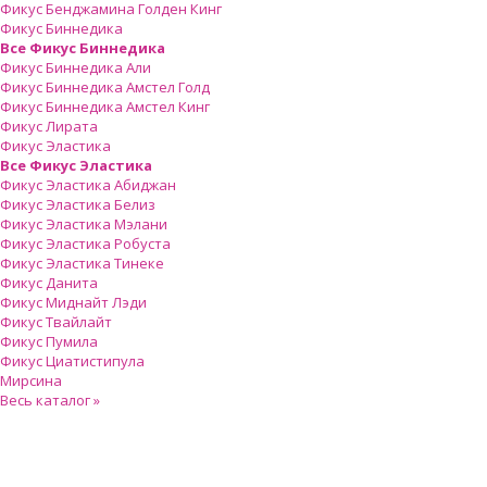
Фикус Бенджамина Голден Кинг
Фикус Биннедика
Все Фикус Биннедика
Фикус Биннедика Али
Фикус Биннедика Амстел Голд
Фикус Биннедика Амстел Кинг
Фикус Лирата
Фикус Эластика
Все Фикус Эластика
Фикус Эластика Абиджан
Фикус Эластика Белиз
Фикус Эластика Мэлани
Фикус Эластика Робуста
Фикус Эластика Тинеке
Фикус Данита
Фикус Миднайт Лэди
Фикус Твайлайт
Фикус Пумила
Фикус Циатистипула
Мирсина
Весь каталог »