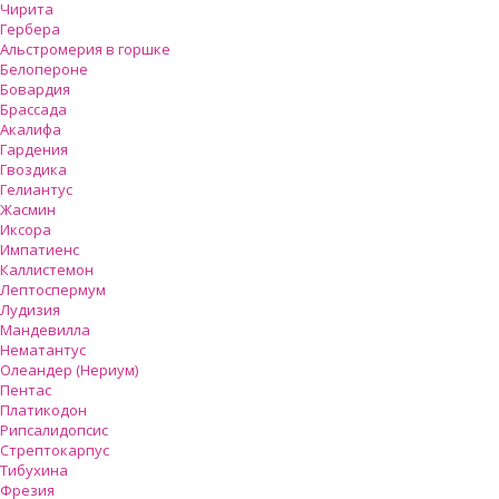
Чирита
Гербера
Альстромерия в горшке
Белопероне
Бовардия
Брассада
Акалифа
Гардения
Гвоздика
Гелиантус
Жасмин
Иксора
Импатиенс
Каллистемон
Лептоспермум
Лудизия
Мандевилла
Нематантус
Олеандер (Нериум)
Пентас
Платикодон
Рипсалидопсис
Стрептокарпус
Тибухина
Фрезия