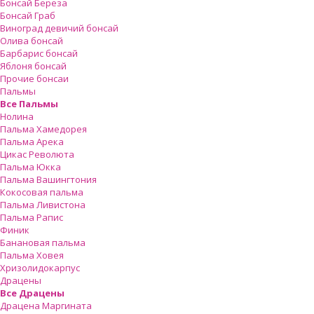
Бонсай Береза
Бонсай Граб
Виноград девичий бонсай
Олива бонсай
Барбарис бонсай
Яблоня бонсай
Прочие бонсаи
Пальмы
Все Пальмы
Нолина
Пальма Хамедорея
Пальма Арека
Цикас Революта
Пальмa Юкка
Пальма Вашингтония
Кокосовая пальма
Пальма Ливистона
Пальма Рапис
Финик
Банановая пальма
Пальма Ховея
Хризолидокарпус
Драцены
Все Драцены
Драцена Маргината