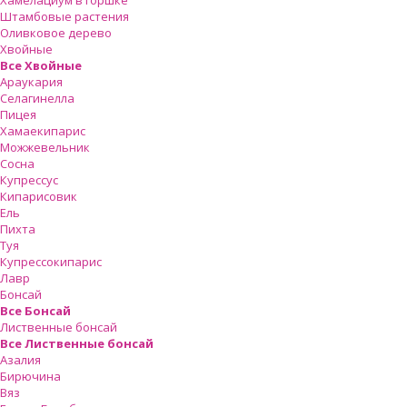
Хамелациум в горшке
Штамбовые растения
Оливковое дерево
Хвойные
Все Хвойные
Араукария
Селагинелла
Пицея
Хамаекипарис
Можжевельник
Сосна
Купрессус
Кипарисовик
Ель
Пихта
Туя
Купрессокипарис
Лавр
Бонсай
Все Бонсай
Лиственные бонсай
Все Лиственные бонсай
Азалия
Бирючина
Вяз