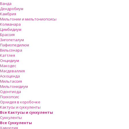
Ванда
Дендробиум
Камбрия
Мильтонии и мильтониопсисы
Колманара
Цимбидиум
Брассия
Зигопеталум
Пафиопедилюм
Вильсонара
Каттлея
Онцидиум
Макодес
Масдеваллия
Аскоценда
Мильтассия
Мильтонидиум
Одонтиода
Психопсис
Орхидея в коробочке
Кактусы и суккуленты
Все Кактусы и суккуленты
Суккуленты
Все Суккуленты
Хавортия