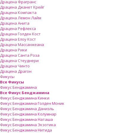
Драцена Фрагранс
Драцена Джанет Крейг
Драцена Компакта
Драцена Лемон Лайм
Драцена Анита
Драцена Рефлекса
Драцена Голден Кост
Драцена Елоу Кост
Драцена Массанжеана
Драцена Рики
Драцена Санта Роза
Драцена Стеуднери
Драцена Чинто
Драцена Драгон
Фикусы
Все Фикусы
Фикус Бенджамина
Все Фикус Бенджамина
Фикус Бенджамина Кинки
Фикус Бенджамина Голден Моник
Фикус Бенджамина Даниэль
Фикус Бенджамина Колумнар
Фикус Бенджамина Наташа
Фикус Бенджамина Экзотика
Фикус Бенджамина Нитида