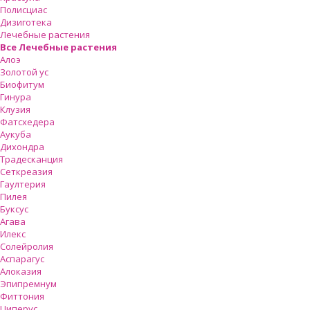
Полисциас
Дизиготека
Лечебные растения
Все Лечебные растения
Алоэ
Золотой ус
Биофитум
Гинура
Клузия
Фатсхедера
Аукуба
Дихондра
Традесканция
Сеткреазия
Гаултерия
Пилея
Буксус
Агава
Илекс
Солейролия
Аспарагус
Алоказия
Эпипремнум
Фиттония
Циперус