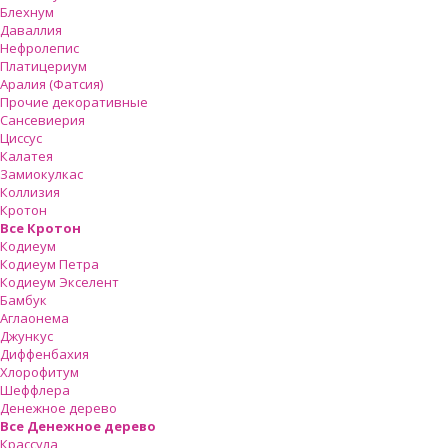
Блехнум
Даваллия
Нефролепис
Платицериум
Аралия (Фатсия)
Прочие декоративные
Сансевиерия
Циссус
Калатея
Замиокулкас
Коллизия
Кротон
Все Кротон
Кодиеум
Кодиеум Петра
Кодиеум Экселент
Бамбук
Аглаонема
Джункус
Диффенбахия
Хлорофитум
Шеффлера
Денежное дерево
Все Денежное дерево
Крассула