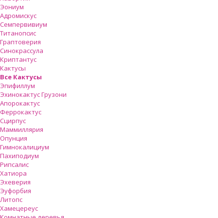
Эониум
Адромискус
Семпервивиум
Титанопсис
Граптоверия
Синокрассула
Криптантус
Кактусы
Все Кактусы
Эпифиллум
Эхинокактус Грузони
Апорокактус
Феррокактус
Сцирпус
Маммиллярия
Опунция
Гимнокалициум
Пахиподиум
Рипсалис
Хатиора
Эхеверия
Эуфорбия
Литопс
Хамецереус
Комнатные деревья