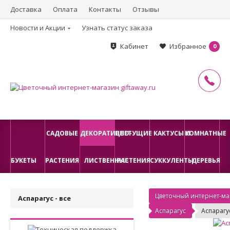
Доставка
Оплата
Контакты
Отзывы
Новости и Акции
Узнать статус заказа
Кабинет
Избранное
0
САДОВЫЕ
ДЕКОРАТИВНО-
ЦВЕТУЩИЕ
КАКТУСЫ И
КОМНАТНЫЕ
БУКЕТЫ
РАСТЕНИЯ
ЛИСТВЕННЫЕ
РАСТЕНИЯ
СУККУЛЕНТЫ
ДЕРЕВЬЯ
Цветочный интернет-маг
Аспарагус - все
Аспарагус
Аспарагу