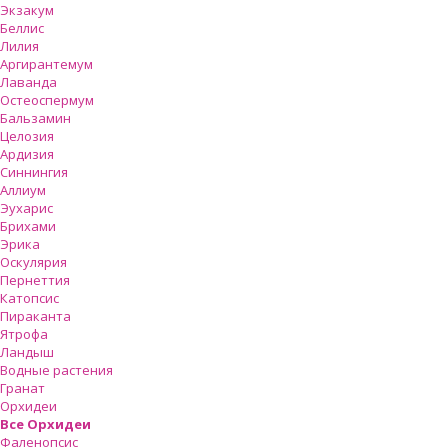
Экзакум
Беллис
Лилия
Аргирантемум
Лаванда
Остеоспермум
Бальзамин
Целозия
Ардизия
Синнингия
Аллиум
Эухарис
Брихами
Эрика
Оскулярия
Пернеттия
Катопсис
Пираканта
Ятрофа
Ландыш
Водные растения
Гранат
Орхидеи
Все Орхидеи
Фаленопсис