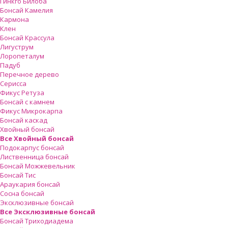
Гинкго Билоба
Бонсай Камелия
Кармона
Клен
Бонсай Крассула
Лигуструм
Лоропеталум
Падуб
Перечное дерево
Серисса
Фикус Ретуза
Бонсай с камнем
Фикус Микрокарпа
Бонсай каскад
Хвойный бонсай
Все Хвойный бонсай
Подокарпус бонсай
Лиственница бонсай
Бонсай Можжевельник
Бонсай Тис
Араукария бонсай
Сосна бонсай
Эксклюзивные бонсай
Все Эксклюзивные бонсай
Бонсай Триходиадема