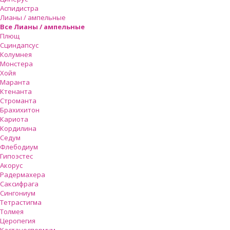
Аспидистра
Лианы / ампельные
Все Лианы / ампельные
Плющ
Сциндапсус
Колумнея
Монстера
Хойя
Маранта
Ктенанта
Строманта
Брахихитон
Кариота
Кордилина
Седум
Флебодиум
Гипоэстес
Акорус
Радермахера
Саксифрага
Сингониум
Тетрастигма
Толмея
Церопегия