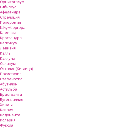
Орнитогалум
Гибискус
Афеландра
Стрелиция
Пеперомия
Шлумбергера
Камелия
Кроссандра
Капсикум
Левизия
Каллы
Каллуна
Соланум
Оксалис (Кислица)
Пахистахис
Стефанотис
Абутилон
Астильба
Брактеанта
Бугенвиллия
Хирита
Кливия
Кодонанта
Колерия
Фуксия