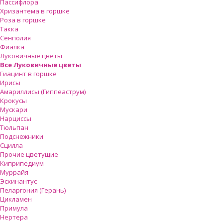
Пассифлора
Хризантема в горшке
Роза в горшке
Такка
Сенполия
Фиалка
Луковичные цветы
Все Луковичные цветы
Гиацинт в горшке
Ирисы
Амариллисы (Гиппеаструм)
Крокусы
Мускари
Нарциссы
Тюльпан
Подснежники
Сцилла
Прочие цветущие
Киприпедиум
Муррайя
Эсхинантус
Пеларгония (Герань)
Цикламен
Примула
Нертера