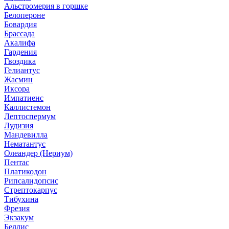
Альстромерия в горшке
Белопероне
Бовардия
Брассада
Акалифа
Гардения
Гвоздика
Гелиантус
Жасмин
Иксора
Импатиенс
Каллистемон
Лептоспермум
Лудизия
Мандевилла
Нематантус
Олеандер (Нериум)
Пентас
Платикодон
Рипсалидопсис
Стрептокарпус
Тибухина
Фрезия
Экзакум
Беллис