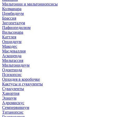
Мильтонии и мильтониопсисы
Колманара
Цимбидиум
Брассия
Зигопеталум
Пафиопедилюм
Вильсонара
Каттлея
Онцидиум
Макодес
Масдеваллия
Аскоценда
Мильтассия
Мильтонидиум
Одонтиода
Психопсис
Орхидея в коробочке
Кактусы и суккуленты
Суккуленты
Хавортия
Эониум
Адромискус
Семпервивиум
Титанопсис
Граптоверия