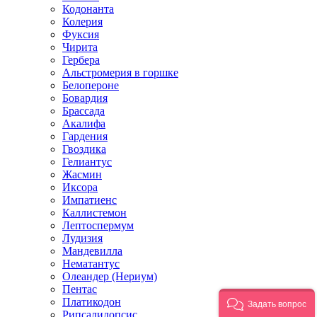
Кодонанта
Колерия
Фуксия
Чирита
Гербера
Альстромерия в горшке
Белопероне
Бовардия
Брассада
Акалифа
Гардения
Гвоздика
Гелиантус
Жасмин
Иксора
Импатиенс
Каллистемон
Лептоспермум
Лудизия
Мандевилла
Нематантус
Олеандер (Нериум)
Пентас
Платикодон
Задать вопрос
Рипсалидопсис