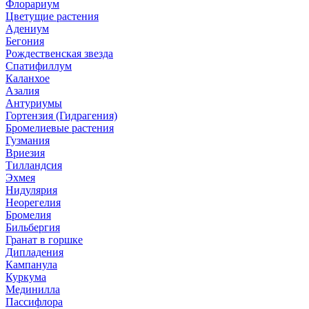
Флорариум
Цветущие растения
Адениум
Бегония
Рождественская звезда
Спатифиллум
Каланхое
Азалия
Антуриумы
Гортензия (Гидрагения)
Бромелиевые растения
Гузмания
Вриезия
Тилландсия
Эхмея
Нидулярия
Неорегелия
Бромелия
Бильбергия
Гранат в горшке
Дипладения
Кампанула
Куркума
Мединилла
Пассифлора