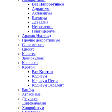
Все Папоротники
Адиантум
Асплениум
Блехнум
Даваллия
Нефролепис
Платицериум
Аралия (Фатсия)
Прочие декоративные
Сансевиерия
Циссус
Калатея
Замиокулкас
Коллизия
Кротон
Все Кротон
Кодиеум
Кодиеум Петра
Кодиеум Экселент
Бамбук
Аглаонема
Джункус
Диффенбахия
Хлорофитум