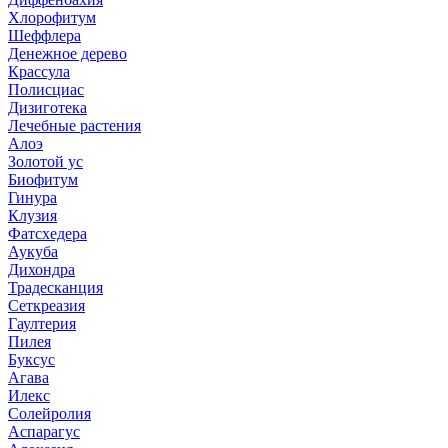
Хлорофитум
Шеффлера
Денежное дерево
Крассула
Полисциас
Дизиготека
Лечебные растения
Алоэ
Золотой ус
Биофитум
Гинура
Клузия
Фатсхедера
Аукуба
Дихондра
Традесканция
Сеткреазия
Гаултерия
Пилея
Буксус
Агава
Илекс
Солейролия
Аспарагус