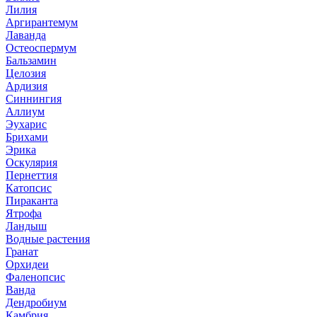
Лилия
Аргирантемум
Лаванда
Остеоспермум
Бальзамин
Целозия
Ардизия
Синнингия
Аллиум
Эухарис
Брихами
Эрика
Оскулярия
Пернеттия
Катопсис
Пираканта
Ятрофа
Ландыш
Водные растения
Гранат
Орхидеи
Фаленопсис
Ванда
Дендробиум
Камбрия