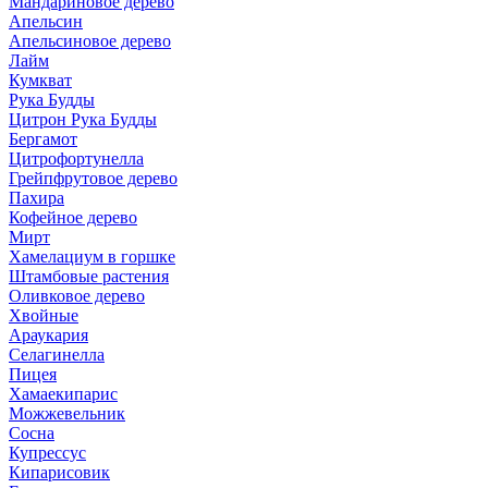
Мандариновое дерево
Апельсин
Апельсиновое дерево
Лайм
Кумкват
Рука Будды
Цитрон Рука Будды
Бергамот
Цитрофортунелла
Грейпфрутовое дерево
Пахира
Кофейное дерево
Мирт
Хамелациум в горшке
Штамбовые растения
Оливковое дерево
Хвойные
Араукария
Селагинелла
Пицея
Хамаекипарис
Можжевельник
Сосна
Купрессус
Кипарисовик