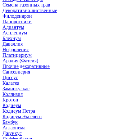
Семена газонных трав
Декоративно-лиственные
Филодендрон
Папоротники
Адиантум
Асплениум
Блехнум
Даваллия
Нефролепис
Платицериум
Аралия (Фатсия)
Прочие декоративные
Сансевиерия
Циссус
Калатея
Замиокулкас
Коллизия
Кротон
Кодиеум
Кодиеум Петра
Кодиеум Экселент
Бамбук
Аглаонема
Джункус
Диффенбахия