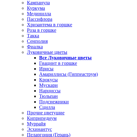
Кампанула
Куркума
Мединилла
Пассифлора
Хризантема в горшке
Роза в горшке
Такка
Сенполия
Фиалка
Луковичные цветы
Все Луковичные цветы
Гиацинт в горшке
Ирисы
Амариллисы (Гиппеаструм)
Крокусы
Мускари
Нарциссы
Тюльпан
Подснежники
Сцилла
Прочие цветущие
Киприпедиум
Муррайя
Эсхинантус
Пеларгония (Герань)