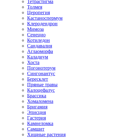
Тетрастигма
Толмея
Церопегия
Кастаноспермум
Клеродендрон
Мимоза
Сенецио
Котиледон
Сандавалия
Аглаоморфа
Каладиум
Хоста
Погонотерум
Сингонантус
Бересклет
Пряные травы
Калоцефалус
Брассика
Хомаломена
Бригамия
Эписция
Гастерия
Камнеломка
Самшит
Хищные растения