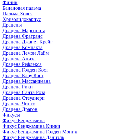
Финик
Банановая пальма
Пальма Ховея
Хризолидокарпус
Драцены
Драцена Маргината
Драцена Фрагранс
Драцена Джанет Крейг
Драцена Компакта
Драцена Лемон Лайм
Драцена Анита
Драцена Рефлекса
Драцена Голден Кост
Драцена Елоу Кост
Драцена Массанжеана
Драцена Рики
Драцена Санта Роза
Драцена Стеуднери
Драцена Чинто
Драцена Драгон
Фикусы
Фикус Бенджамина
Фикус Бенджамина Кинки
Фикус Бенджамина Голден Моник
Фикус Бенджамина Даниэль