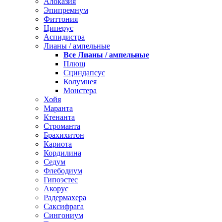
Алоказия
Эпипремнум
Фиттония
Циперус
Аспидистра
Лианы / ампельные
Все Лианы / ампельные
Плющ
Сциндапсус
Колумнея
Монстера
Хойя
Маранта
Ктенанта
Строманта
Брахихитон
Кариота
Кордилина
Седум
Флебодиум
Гипоэстес
Акорус
Радермахера
Саксифрага
Сингониум