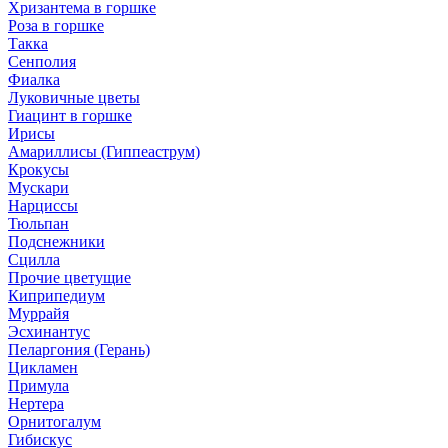
Хризантема в горшке
Роза в горшке
Такка
Сенполия
Фиалка
Луковичные цветы
Гиацинт в горшке
Ирисы
Амариллисы (Гиппеаструм)
Крокусы
Мускари
Нарциссы
Тюльпан
Подснежники
Сцилла
Прочие цветущие
Киприпедиум
Муррайя
Эсхинантус
Пеларгония (Герань)
Цикламен
Примула
Нертера
Орнитогалум
Гибискус