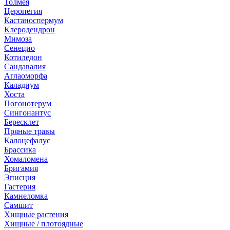
Толмея
Церопегия
Кастаноспермум
Клеродендрон
Мимоза
Сенецио
Котиледон
Сандавалия
Аглаоморфа
Каладиум
Хоста
Погонотерум
Сингонантус
Бересклет
Пряные травы
Калоцефалус
Брассика
Хомаломена
Бригамия
Эписция
Гастерия
Камнеломка
Самшит
Хищные растения
Хищные / плотоядные