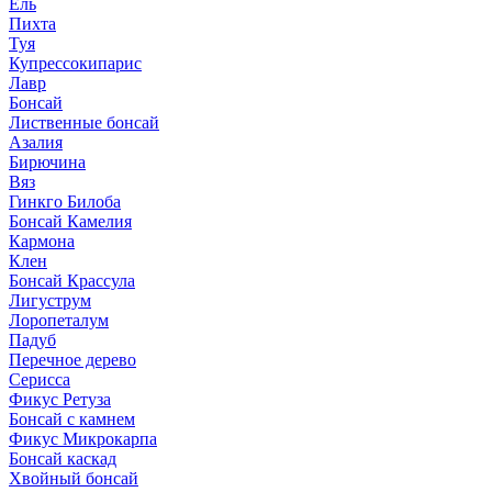
Ель
Пихта
Туя
Купрессокипарис
Лавр
Бонсай
Лиственные бонсай
Азалия
Бирючина
Вяз
Гинкго Билоба
Бонсай Камелия
Кармона
Клен
Бонсай Крассула
Лигуструм
Лоропеталум
Падуб
Перечное дерево
Серисса
Фикус Ретуза
Бонсай с камнем
Фикус Микрокарпа
Бонсай каскад
Хвойный бонсай