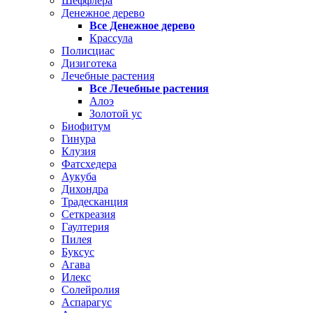
Шеффлера
Денежное дерево
Все Денежное дерево
Крассула
Полисциас
Дизиготека
Лечебные растения
Все Лечебные растения
Алоэ
Золотой ус
Биофитум
Гинура
Клузия
Фатсхедера
Аукуба
Дихондра
Традесканция
Сеткреазия
Гаултерия
Пилея
Буксус
Агава
Илекс
Солейролия
Аспарагус