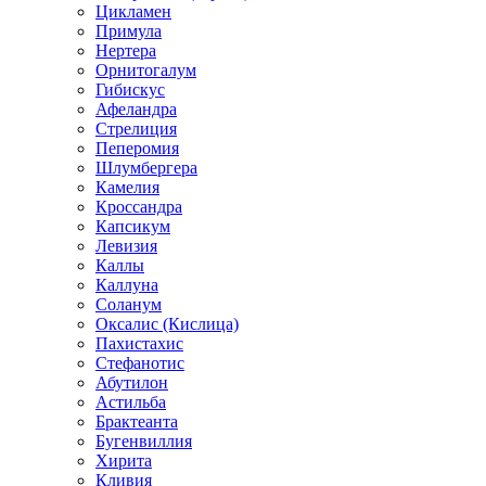
Цикламен
Примула
Нертера
Орнитогалум
Гибискус
Афеландра
Стрелиция
Пеперомия
Шлумбергера
Камелия
Кроссандра
Капсикум
Левизия
Каллы
Каллуна
Соланум
Оксалис (Кислица)
Пахистахис
Стефанотис
Абутилон
Астильба
Брактеанта
Бугенвиллия
Хирита
Кливия