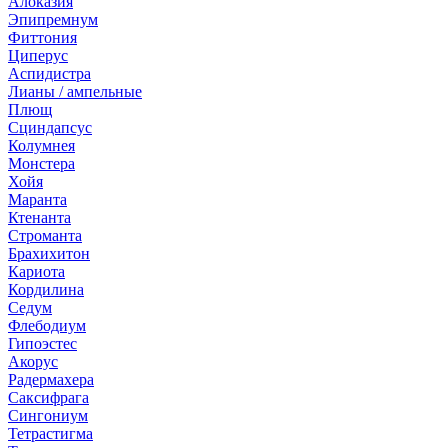
Алоказия
Эпипремнум
Фиттония
Циперус
Аспидистра
Лианы / ампельные
Плющ
Сциндапсус
Колумнея
Монстера
Хойя
Маранта
Ктенанта
Строманта
Брахихитон
Кариота
Кордилина
Седум
Флебодиум
Гипоэстес
Акорус
Радермахера
Саксифрага
Сингониум
Тетрастигма