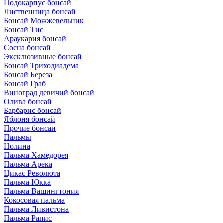
Подокарпус бонсай
Лиственница бонсай
Бонсай Можжевельник
Бонсай Тис
Араукария бонсай
Сосна бонсай
Эксклюзивные бонсай
Бонсай Триходиадема
Бонсай Береза
Бонсай Граб
Виноград девичий бонсай
Олива бонсай
Барбарис бонсай
Яблоня бонсай
Прочие бонсаи
Пальмы
Нолина
Пальма Хамедорея
Пальма Арека
Цикас Революта
Пальмa Юкка
Пальма Вашингтония
Кокосовая пальма
Пальма Ливистона
Пальма Рапис