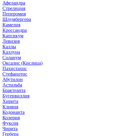
Афеландра
Стрелиция
Пеперомия
Шлумбергера
Камелия
Кроссандра
Капсикум
Левизия
Каллы
Каллуна
Соланум
Оксалис (Кислица)
Пахистахис
Стефанотис
Абутилон
Астильба
Брактеанта
Бугенвиллия
Хирита
Кливия
Кодонанта
Колерия
Фуксия
Чирита
Гербера