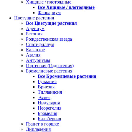
Хищные / плотоядные
Все Хищные / плотоядные
Флорариум
Цветущие растения
Все Цветущие растения
Адениум
Бегония
Рождественская звезда
Спатифиллум
Каланхое
Азалия
Антуриумы
Гортензия (Гидрагения)
Бромелиевые растения
Все Бромелиевые растения
Гузмания
Вриезия
Тилландсия
Эхмея
Нидулярия
Неорегелия
Бромелия
Бильбергия
Гранат в горшке
Дипладения