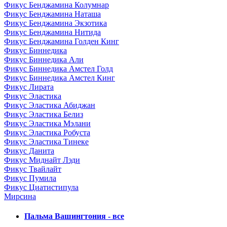
Фикус Бенджамина Колумнар
Фикус Бенджамина Наташа
Фикус Бенджамина Экзотика
Фикус Бенджамина Нитида
Фикус Бенджамина Голден Кинг
Фикус Биннедика
Фикус Биннедика Али
Фикус Биннедика Амстел Голд
Фикус Биннедика Амстел Кинг
Фикус Лирата
Фикус Эластика
Фикус Эластика Абиджан
Фикус Эластика Белиз
Фикус Эластика Мэлани
Фикус Эластика Робуста
Фикус Эластика Тинеке
Фикус Данита
Фикус Миднайт Лэди
Фикус Твайлайт
Фикус Пумила
Фикус Циатистипула
Мирсина
Пальма Вашингтония - все