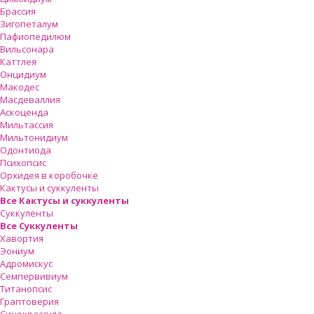
Брассия
Зигопеталум
Пафиопедилюм
Вильсонара
Каттлея
Онцидиум
Макодес
Масдеваллия
Аскоценда
Мильтассия
Мильтонидиум
Одонтиода
Психопсис
Орхидея в коробочке
Кактусы и суккуленты
Все Кактусы и суккуленты
Суккуленты
Все Суккуленты
Хавортия
Эониум
Адромискус
Семпервивиум
Титанопсис
Граптоверия