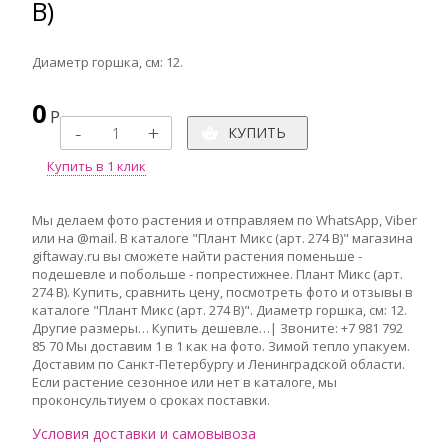
В)
Диаметр горшка, см: 12.
0
Р
КУПИТЬ
Купить в 1 клик
Мы делаем фото растения и отправляем по WhatsApp, Viber
или на @mail. В каталоге "Плант Микс (арт. 274 В)" магазина
giftaway.ru вы сможете найти растения поменьше -
подешевле и побольше - попрестижнее. Плант Микс (арт.
274 В). Купить, сравнить цену, посмотреть фото и отзывы в
каталоге "Плант Микс (арт. 274 В)". Диаметр горшка, см: 12.
Другие размеры… Купить дешевле…| Звоните: +7 981 792
85 70 Мы доставим 1 в 1 как на фото. Зимой тепло упакуем.
Доставим по Санкт-Петербургу и Ленинградской области.
Если растение сезонное или нет в каталоге, мы
проконсультиуем о сроках поставки.
Условия доставки и самовывоза