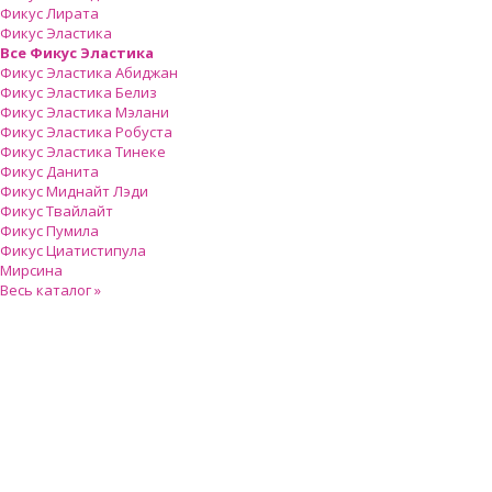
Фикус Лирата
Фикус Эластика
Все Фикус Эластика
Фикус Эластика Абиджан
Фикус Эластика Белиз
Фикус Эластика Мэлани
Фикус Эластика Робуста
Фикус Эластика Тинеке
Фикус Данита
Фикус Миднайт Лэди
Фикус Твайлайт
Фикус Пумила
Фикус Циатистипула
Мирсина
Весь каталог »