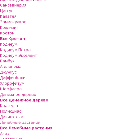
Сансевиерия
Циссус
Калатея
Замиокулкас
Коллизия
Кротон
Все Кротон
Кодиеум
Кодиеум Петра
Кодиеум Экселент
Бамбук
Аглаонема
Джункус
Диффенбахия
Хлорофитум
Шеффлера
Денежное дерево
Все Денежное дерево
Крассула
Полисциас
Дизиготека
Лечебные растения
Все Лечебные растения
Алоэ