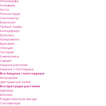
Аглаоморфа
Каладиум
Хоста
Погонотерум
Сингонантус
Бересклет
Пряные травы
Калоцефалус
Брассика
Хомаломена
Бригамия
Эписция
Гастерия
Камнеломка
Самшит
Хищные растения
Хищные / плотоядные
Все Хищные / плотоядные
Флорариум
Цветущие растения
Все Цветущие растения
Адениум
Бегония
Рождественская звезда
Спатифиллум