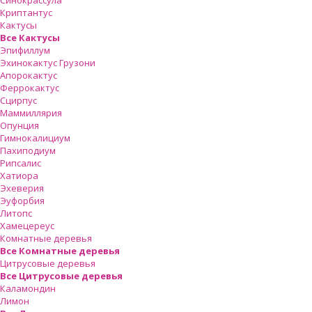
Синокрассула
Криптантус
Кактусы
Все Кактусы
Эпифиллум
Эхинокактус Грузони
Апорокактус
Феррокактус
Сцирпус
Маммиллярия
Опунция
Гимнокалициум
Пахиподиум
Рипсалис
Хатиора
Эхеверия
Эуфорбия
Литопс
Хамецереус
Комнатные деревья
Все Комнатные деревья
Цитрусовые деревья
Все Цитрусовые деревья
Каламондин
Лимон