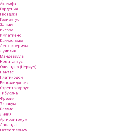
Акалифа
Гардения
Гвоздика
Гелиантус
Жасмин
Иксора
Импатиенс
Каллистемон
Лептоспермум
Лудизия
Мандевилла
Нематантус
Олеандер (Нериум)
Пентас
Платикодон
Рипсалидопсис
Стрептокарпус
Тибухина
Фрезия
Экзакум
Беллис
Лилия
Аргирантемум
Лаванда
Остеоспермум