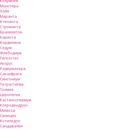
Колумнея
Монстера
Хойя
Маранта
Ктенанта
Строманта
Брахихитон
Кариота
Кордилина
Седум
Флебодиум
Гипоэстес
Акорус
Радермахера
Саксифрага
Сингониум
Тетрастигма
Толмея
Церопегия
Кастаноспермум
Клеродендрон
Мимоза
Сенецио
Котиледон
Сандавалия