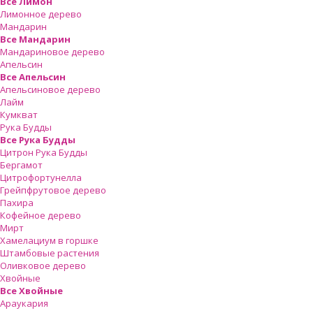
Все Лимон
Лимонное дерево
Мандарин
Все Мандарин
Мандариновое дерево
Апельсин
Все Апельсин
Апельсиновое дерево
Лайм
Кумкват
Рука Будды
Все Рука Будды
Цитрон Рука Будды
Бергамот
Цитрофортунелла
Грейпфрутовое дерево
Пахира
Кофейное дерево
Мирт
Хамелациум в горшке
Штамбовые растения
Оливковое дерево
Хвойные
Все Хвойные
Араукария