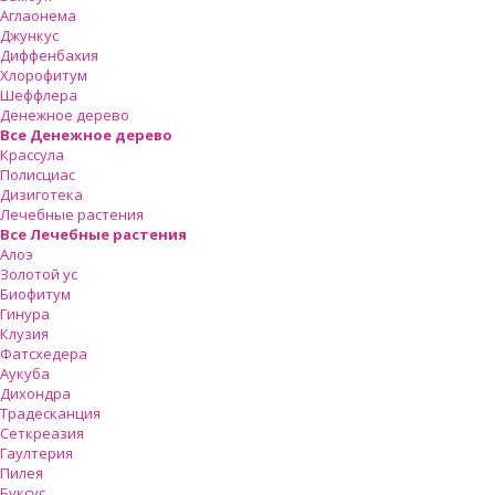
Аглаонема
Джункус
Диффенбахия
Хлорофитум
Шеффлера
Денежное дерево
Все Денежное дерево
Крассула
Полисциас
Дизиготека
Лечебные растения
Все Лечебные растения
Алоэ
Золотой ус
Биофитум
Гинура
Клузия
Фатсхедера
Аукуба
Дихондра
Традесканция
Сеткреазия
Гаултерия
Пилея
Буксус