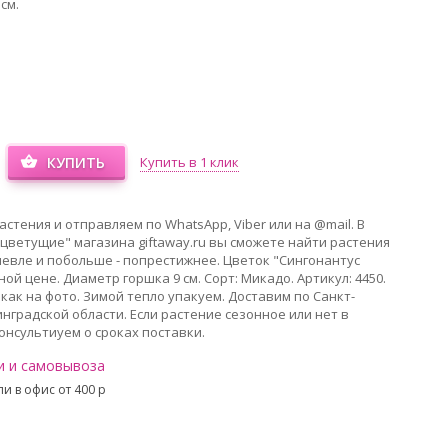
см.
КУПИТЬ
Купить в 1 клик
стения и отправляем по WhatsApp, Viber или на @mail. В
цветущие" магазина giftaway.ru вы сможете найти растения
евле и побольше - попрестижнее. Цветок "Сингонантус
ой цене. Диаметр горшка 9 см. Сорт: Микадо. Артикул: 4450.
 как на фото. Зимой тепло упакуем. Доставим по Санкт-
нградской области. Если растение сезонное или нет в
онсультиуем о сроках поставки.
и и самовывоза
и в офис от 400 p