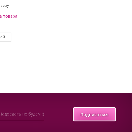
рьеру
а товара
вой
Надоедать не будем :)
Подписаться