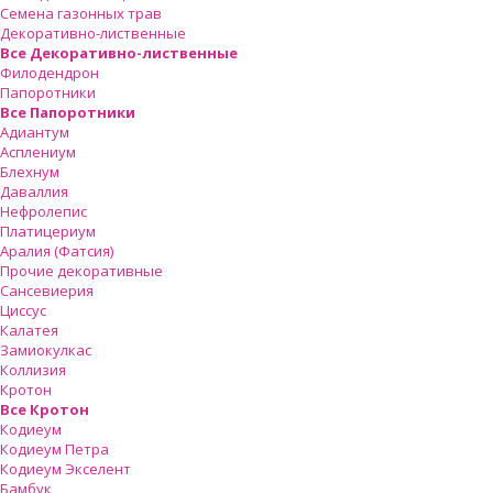
Семена газонных трав
Декоративно-лиственные
Все Декоративно-лиственные
Филодендрон
Папоротники
Все Папоротники
Адиантум
Асплениум
Блехнум
Даваллия
Нефролепис
Платицериум
Аралия (Фатсия)
Прочие декоративные
Сансевиерия
Циссус
Калатея
Замиокулкас
Коллизия
Кротон
Все Кротон
Кодиеум
Кодиеум Петра
Кодиеум Экселент
Бамбук