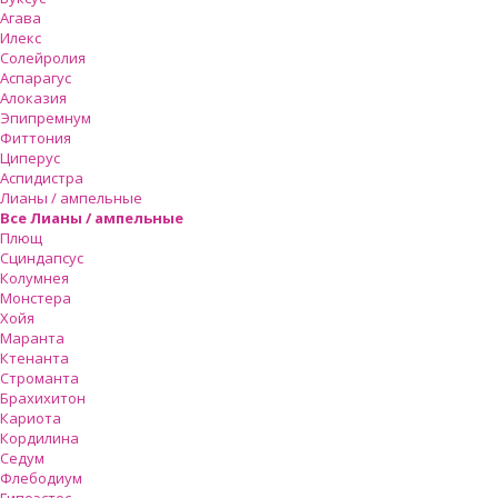
Агава
Илекс
Солейролия
Аспарагус
Алоказия
Эпипремнум
Фиттония
Циперус
Аспидистра
Лианы / ампельные
Все Лианы / ампельные
Плющ
Сциндапсус
Колумнея
Монстера
Хойя
Маранта
Ктенанта
Строманта
Брахихитон
Кариота
Кордилина
Седум
Флебодиум