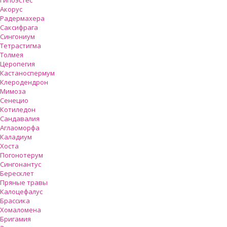
Гипоэстес
Акорус
Радермахера
Саксифрага
Сингониум
Тетрастигма
Толмея
Церопегия
Кастаноспермум
Клеродендрон
Мимоза
Сенецио
Котиледон
Сандавалия
Аглаоморфа
Каладиум
Хоста
Погонотерум
Сингонантус
Бересклет
Пряные травы
Калоцефалус
Брассика
Хомаломена
Бригамия