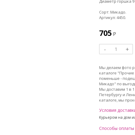
Диаметр горшка 9 
Сорт: Микадо.
Артикул: 4450.
705
Р
Мы делаем фото ра
каталоге "Прочие 
поменьше - подеш
Микадо" по выгодн
Мы доставим 1 в 1
Петербургу и Лени
каталоге, мы прок
Условия доставк
Курьером на дом ил
Способы оплаты