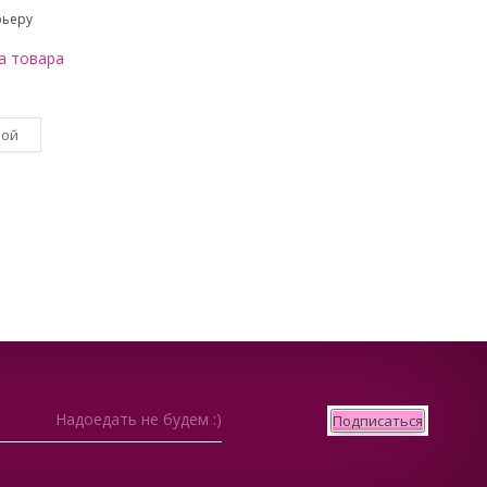
рьеру
а товара
вой
Надоедать не будем :)
Подписаться