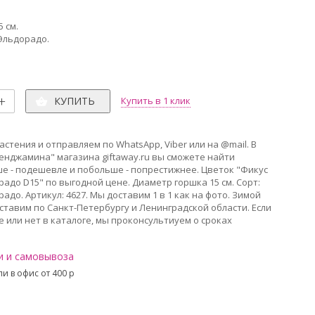
 см.
Эльдорадо.
КУПИТЬ
Купить в 1 клик
стения и отправляем по WhatsApp, Viber или на @mail. В
енджамина" магазина giftaway.ru вы сможете найти
е - подешевле и побольше - попрестижнее. Цветок "Фикус
до D15" по выгодной цене. Диаметр горшка 15 см. Сорт:
до. Артикул: 4627. Мы доставим 1 в 1 как на фото. Зимой
ставим по Санкт-Петербургу и Ленинградской области. Если
 или нет в каталоге, мы проконсультиуем о сроках
и и самовывоза
и в офис от 400 p