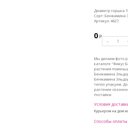
Диаметр горшка 15
Сорт: Бенжамина 
Артикул: 4627.
0
Р
Мы делаем фото ра
каталоге "Фикус Б
растения поменьш
Бенжамина Эльдора
Бенжамина Эльдора
тепло упакуем. До
растение сезонное
поставки.
Условия доставк
Курьером на дом ил
Способы оплаты