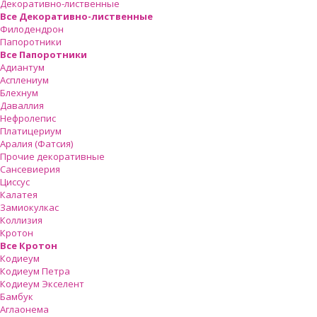
Декоративно-лиственные
Все Декоративно-лиственные
Филодендрон
Папоротники
Все Папоротники
Адиантум
Асплениум
Блехнум
Даваллия
Нефролепис
Платицериум
Аралия (Фатсия)
Прочие декоративные
Сансевиерия
Циссус
Калатея
Замиокулкас
Коллизия
Кротон
Все Кротон
Кодиеум
Кодиеум Петра
Кодиеум Экселент
Бамбук
Аглаонема