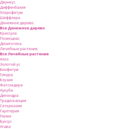
Джункус
Диффенбахия
Хлорофитум
Шеффлера
Денежное дерево
Все Денежное дерево
Крассула
Полисциас
Дизиготека
Лечебные растения
Все Лечебные растения
Алоэ
Золотой ус
Биофитум
Гинура
Клузия
Фатсхедера
Аукуба
Дихондра
Традесканция
Сеткреазия
Гаултерия
Пилея
Буксус
Агава