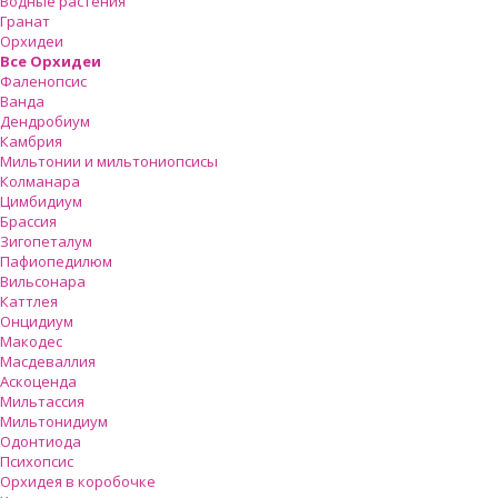
Водные растения
Гранат
Орхидеи
Все Орхидеи
Фаленопсис
Ванда
Дендробиум
Камбрия
Мильтонии и мильтониопсисы
Колманара
Цимбидиум
Брассия
Зигопеталум
Пафиопедилюм
Вильсонара
Каттлея
Онцидиум
Макодес
Масдеваллия
Аскоценда
Мильтассия
Мильтонидиум
Одонтиода
Психопсис
Орхидея в коробочке