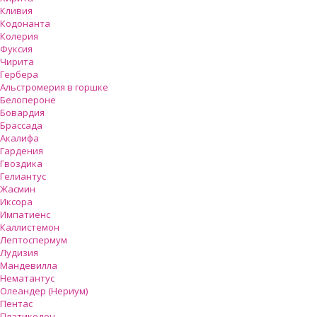
Кливия
Кодонанта
Колерия
Фуксия
Чирита
Гербера
Альстромерия в горшке
Белопероне
Бовардия
Брассада
Акалифа
Гардения
Гвоздика
Гелиантус
Жасмин
Иксора
Импатиенс
Каллистемон
Лептоспермум
Лудизия
Мандевилла
Нематантус
Олеандер (Нериум)
Пентас
Платикодон