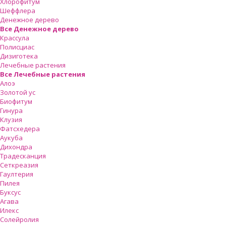
Хлорофитум
Шеффлера
Денежное дерево
Все Денежное дерево
Крассула
Полисциас
Дизиготека
Лечебные растения
Все Лечебные растения
Алоэ
Золотой ус
Биофитум
Гинура
Клузия
Фатсхедера
Аукуба
Дихондра
Традесканция
Сеткреазия
Гаултерия
Пилея
Буксус
Агава
Илекс
Солейролия