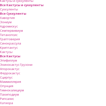
Кактусы и суккуленты
Все Кактусы и суккуленты
Суккуленты
Все Суккуленты
Хавортия
Эониум
Адромискус
Семпервивиум
Титанопсис
Граптоверия
Синокрассула
Криптантус
Кактусы
Все Кактусы
Эпифиллум
Эхинокактус Грузони
Апорокактус
Феррокактус
Сцирпус
Маммиллярия
Опунция
Гимнокалициум
Пахиподиум
Рипсалис
Хатиора