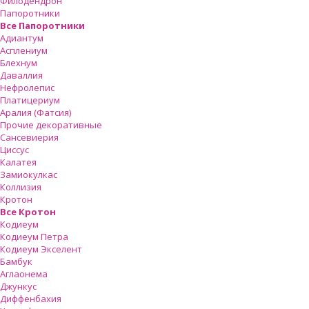
Филодендрон
Папоротники
Все Папоротники
Адиантум
Асплениум
Блехнум
Даваллия
Нефролепис
Платицериум
Аралия (Фатсия)
Прочие декоративные
Сансевиерия
Циссус
Калатея
Замиокулкас
Коллизия
Кротон
Все Кротон
Кодиеум
Кодиеум Петра
Кодиеум Экселент
Бамбук
Аглаонема
Джункус
Диффенбахия