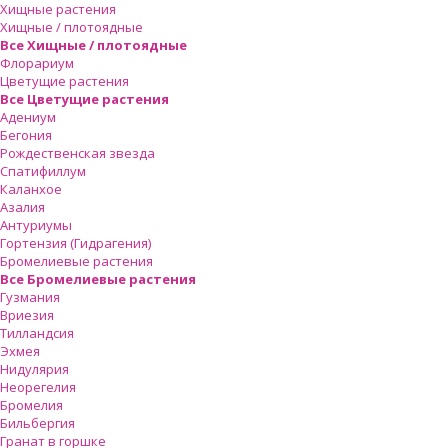
Хищные растения
Хищные / плотоядные
Все Хищные / плотоядные
Флорариум
Цветущие растения
Все Цветущие растения
Адениум
Бегония
Рождественская звезда
Спатифиллум
Каланхое
Азалия
Антуриумы
Гортензия (Гидрагения)
Бромелиевые растения
Все Бромелиевые растения
Гузмания
Вриезия
Тилландсия
Эхмея
Нидулярия
Неорегелия
Бромелия
Бильбергия
Гранат в горшке