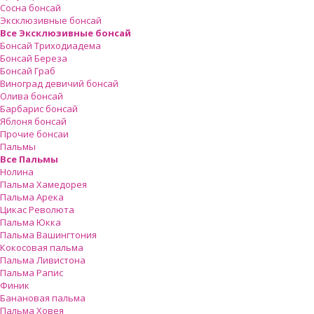
Сосна бонсай
Эксклюзивные бонсай
Все Эксклюзивные бонсай
Бонсай Триходиадема
Бонсай Береза
Бонсай Граб
Виноград девичий бонсай
Олива бонсай
Барбарис бонсай
Яблоня бонсай
Прочие бонсаи
Пальмы
Все Пальмы
Нолина
Пальма Хамедорея
Пальма Арека
Цикас Революта
Пальмa Юкка
Пальма Вашингтония
Кокосовая пальма
Пальма Ливистона
Пальма Рапис
Финик
Банановая пальма
Пальма Ховея