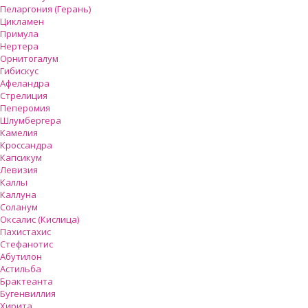
Пеларгония (Герань)
Цикламен
Примула
Нертера
Орнитогалум
Гибискус
Афеландра
Стрелиция
Пеперомия
Шлумбергера
Камелия
Кроссандра
Капсикум
Левизия
Каллы
Каллуна
Соланум
Оксалис (Кислица)
Пахистахис
Стефанотис
Абутилон
Астильба
Брактеанта
Бугенвиллия
Хирита