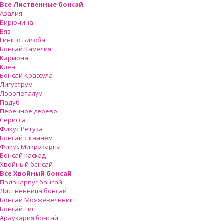
Все Лиственные бонсай
Азалия
Бирючина
Вяз
Гинкго Билоба
Бонсай Камелия
Кармона
Клен
Бонсай Крассула
Лигуструм
Лоропеталум
Падуб
Перечное дерево
Серисса
Фикус Ретуза
Бонсай с камнем
Фикус Микрокарпа
Бонсай каскад
Хвойный бонсай
Все Хвойный бонсай
Подокарпус бонсай
Лиственница бонсай
Бонсай Можжевельник
Бонсай Тис
Араукария бонсай