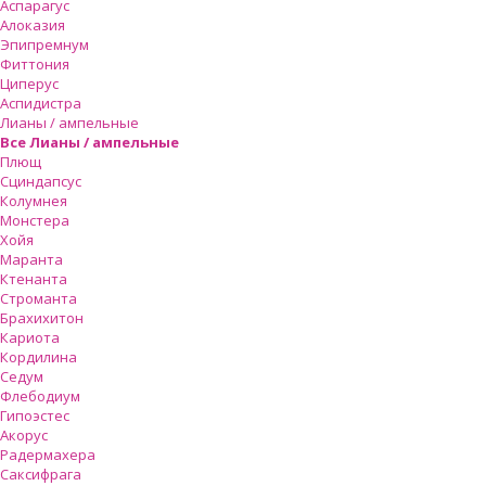
Аспарагус
Алоказия
Эпипремнум
Фиттония
Циперус
Аспидистра
Лианы / ампельные
Все Лианы / ампельные
Плющ
Сциндапсус
Колумнея
Монстера
Хойя
Маранта
Ктенанта
Строманта
Брахихитон
Кариота
Кордилина
Седум
Флебодиум
Гипоэстес
Акорус
Радермахера
Саксифрага