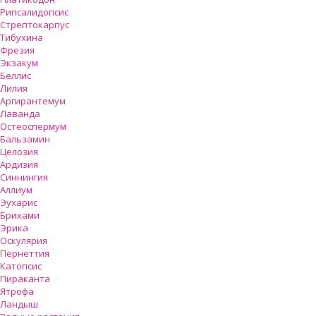
Рипсалидопсис
Стрептокарпус
Тибухина
Фрезия
Экзакум
Беллис
Лилия
Аргирантемум
Лаванда
Остеоспермум
Бальзамин
Целозия
Ардизия
Синнингия
Аллиум
Эухарис
Брихами
Эрика
Оскулярия
Пернеттия
Катопсис
Пираканта
Ятрофа
Ландыш