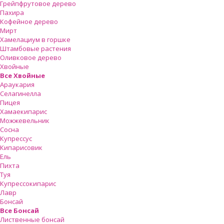
Грейпфрутовое дерево
Пахира
Кофейное дерево
Мирт
Хамелациум в горшке
Штамбовые растения
Оливковое дерево
Хвойные
Все Хвойные
Араукария
Селагинелла
Пицея
Хамаекипарис
Можжевельник
Сосна
Купрессус
Кипарисовик
Ель
Пихта
Туя
Купрессокипарис
Лавр
Бонсай
Все Бонсай
Лиственные бонсай