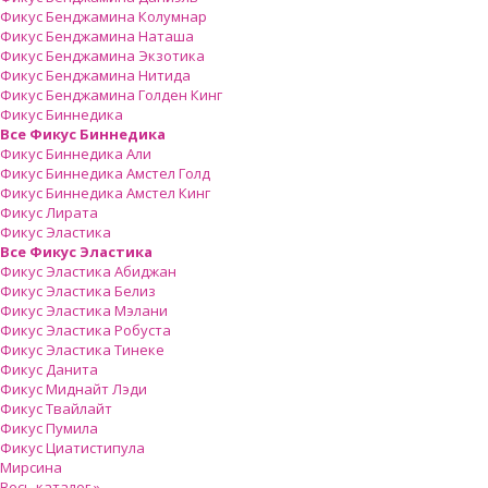
Фикус Бенджамина Колумнар
Фикус Бенджамина Наташа
Фикус Бенджамина Экзотика
Фикус Бенджамина Нитида
Фикус Бенджамина Голден Кинг
Фикус Биннедика
Все Фикус Биннедика
Фикус Биннедика Али
Фикус Биннедика Амстел Голд
Фикус Биннедика Амстел Кинг
Фикус Лирата
Фикус Эластика
Все Фикус Эластика
Фикус Эластика Абиджан
Фикус Эластика Белиз
Фикус Эластика Мэлани
Фикус Эластика Робуста
Фикус Эластика Тинеке
Фикус Данита
Фикус Миднайт Лэди
Фикус Твайлайт
Фикус Пумила
Фикус Циатистипула
Мирсина
Весь каталог »