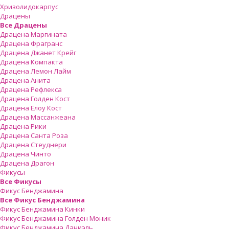
Хризолидокарпус
Драцены
Все Драцены
Драцена Маргината
Драцена Фрагранс
Драцена Джанет Крейг
Драцена Компакта
Драцена Лемон Лайм
Драцена Анита
Драцена Рефлекса
Драцена Голден Кост
Драцена Елоу Кост
Драцена Массанжеана
Драцена Рики
Драцена Санта Роза
Драцена Стеуднери
Драцена Чинто
Драцена Драгон
Фикусы
Все Фикусы
Фикус Бенджамина
Все Фикус Бенджамина
Фикус Бенджамина Кинки
Фикус Бенджамина Голден Моник
Фикус Бенджамина Даниэль