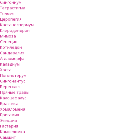
Сингониум
Тетрастигма
Толмея
Церопегия
Кастаноспермум
Клеродендрон
Мимоза
Сенецио
Котиледон
Сандавалия
Аглаоморфа
Каладиум
Хоста
Погонотерум
Сингонантус
Бересклет
Пряные травы
Калоцефалус
Брассика
Хомаломена
Бригамия
Эписция
Гастерия
Камнеломка
Самшит