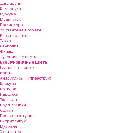
Дипладения
Кампанула
Куркума
Мединилла
Пассифлора
Хризантема в горшке
Роза в горшке
Такка
Сенполия
Фиалка
Луковичные цветы
Все Луковичные цветы
Гиацинт в горшке
Ирисы
Амариллисы (Гиппеаструм)
Крокусы
Мускари
Нарциссы
Тюльпан
Подснежники
Сцилла
Прочие цветущие
Киприпедиум
Муррайя
Эсхинантус