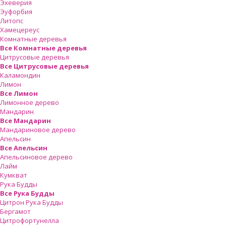
Эхеверия
Эуфорбия
Литопс
Хамецереус
Комнатные деревья
Все Комнатные деревья
Цитрусовые деревья
Все Цитрусовые деревья
Каламондин
Лимон
Все Лимон
Лимонное дерево
Мандарин
Все Мандарин
Мандариновое дерево
Апельсин
Все Апельсин
Апельсиновое дерево
Лайм
Кумкват
Рука Будды
Все Рука Будды
Цитрон Рука Будды
Бергамот
Цитрофортунелла