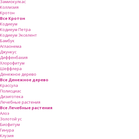
Замиокулкас
Коллизия
Кротон
Все Кротон
Кодиеум
Кодиеум Петра
Кодиеум Экселент
Бамбук
Аглаонема
Джункус
Диффенбахия
Хлорофитум
Шеффлера
Денежное дерево
Все Денежное дерево
Крассула
Полисциас
Дизиготека
Лечебные растения
Все Лечебные растения
Алоэ
Золотой ус
Биофитум
Гинура
Клузия