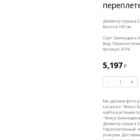
переплет
Диаметр горшка 23
Высота 100 см.
Сорт: Биннедика А
Вид: Переплетенн
Артикул: 4776.
5,197
Р
Мы делаем фото ра
каталоге "Фикус Б
найти растения п
"Фикус Биннедика 
Диаметр горшка 23
Переплетенный. Ар
упакуем. Доставим