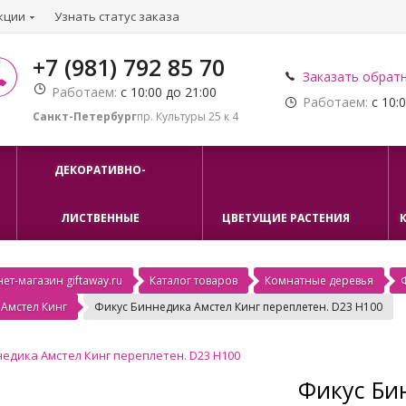
кции
Узнать статус заказа
+7 (981) 792 85 70
Заказать обрат
Работаем:
с 10:00 до 21:00
Работаем:
с 10:0
Санкт-Петербург
пр. Культуры 25 к 4
ДЕКОРАТИВНО-
ЛИСТВЕННЫЕ
ЦВЕТУЩИЕ РАСТЕНИЯ
ет-магазин giftaway.ru
Каталог товаров
Комнатные деревья
Амстел Кинг
Фикус Биннедика Амстел Кинг переплетен. D23 H100
Фикус Би