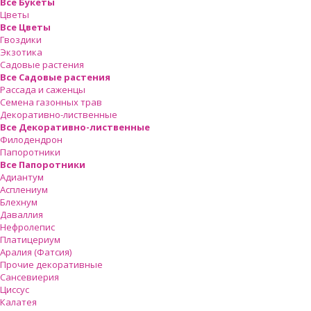
Все Букеты
Цветы
Все Цветы
Гвоздики
Экзотика
Садовые растения
Все Садовые растения
Рассада и саженцы
Семена газонных трав
Декоративно-лиственные
Все Декоративно-лиственные
Филодендрон
Папоротники
Все Папоротники
Адиантум
Асплениум
Блехнум
Даваллия
Нефролепис
Платицериум
Аралия (Фатсия)
Прочие декоративные
Сансевиерия
Циссус
Калатея