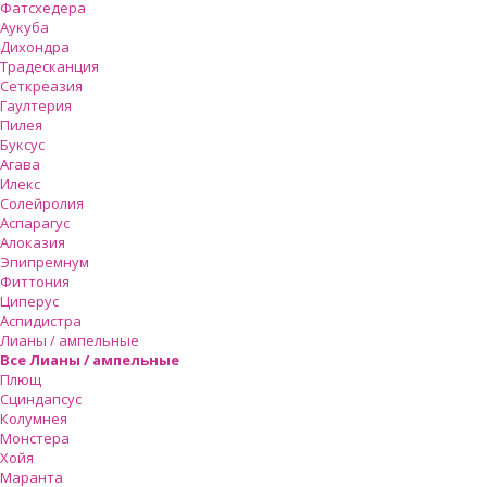
Фатсхедера
Аукуба
Дихондра
Традесканция
Сеткреазия
Гаултерия
Пилея
Буксус
Агава
Илекс
Солейролия
Аспарагус
Алоказия
Эпипремнум
Фиттония
Циперус
Аспидистра
Лианы / ампельные
Все Лианы / ампельные
Плющ
Сциндапсус
Колумнея
Монстера
Хойя
Маранта