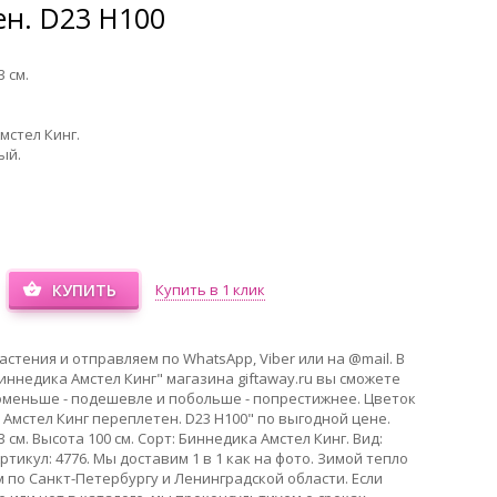
ен. D23 H100
 см.
мстел Кинг.
ый.
КУПИТЬ
Купить в 1 клик
стения и отправляем по WhatsApp, Viber или на @mail. В
иннедика Амстел Кинг" магазина giftaway.ru вы сможете
оменьше - подешевле и побольше - попрестижнее. Цветок
Амстел Кинг переплетен. D23 H100" по выгодной цене.
 см. Высота 100 см. Сорт: Биннедика Амстел Кинг. Вид:
тикул: 4776. Мы доставим 1 в 1 как на фото. Зимой тепло
 по Санкт-Петербургу и Ленинградской области. Если