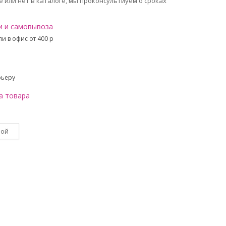
 или нет в каталоге, мы проконсультиуем о сроках
и и самовывоза
и в офис от 400 p
рьеру
а товара
вой