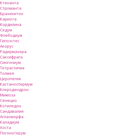
Ктенанта
Строманта
Брахихитон
Кариота
Кордилина
Седум
Флебодиум
Гипоэстес
Акорус
Радермахера
Саксифрага
Сингониум
Тетрастигма
Толмея
Церопегия
Кастаноспермум
Клеродендрон
Мимоза
Сенецио
Котиледон
Сандавалия
Аглаоморфа
Каладиум
Хоста
Погонотерум