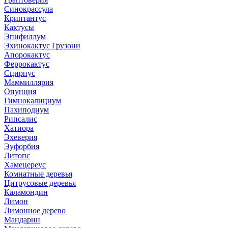
Синокрассула
Криптантус
Кактусы
Эпифиллум
Эхинокактус Грузони
Апорокактус
Феррокактус
Сцирпус
Маммиллярия
Опунция
Гимнокалициум
Пахиподиум
Рипсалис
Хатиора
Эхеверия
Эуфорбия
Литопс
Хамецереус
Комнатные деревья
Цитрусовые деревья
Каламондин
Лимон
Лимонное дерево
Мандарин