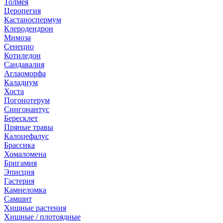
Толмея
Церопегия
Кастаноспермум
Клеродендрон
Мимоза
Сенецио
Котиледон
Сандавалия
Аглаоморфа
Каладиум
Хоста
Погонотерум
Сингонантус
Бересклет
Пряные травы
Калоцефалус
Брассика
Хомаломена
Бригамия
Эписция
Гастерия
Камнеломка
Самшит
Хищные растения
Хищные / плотоядные