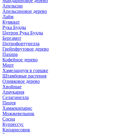
Мандариновое дерево
Апельсин
Апельсиновое дерево
Лайм
Кумкват
Рука Будды
Цитрон Рука Будды
Бергамот
Цитрофортунелла
Грейпфрутовое дерево
Пахира
Кофейное дерево
Мирт
Хамелациум в горшке
Штамбовые растения
Оливковое дерево
Хвойные
Араукария
Селагинелла
Пицея
Хамаекипарис
Можжевельник
Сосна
Купрессус
Кипарисовик