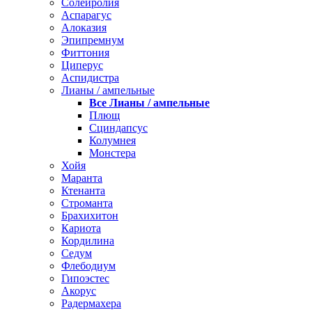
Солейролия
Аспарагус
Алоказия
Эпипремнум
Фиттония
Циперус
Аспидистра
Лианы / ампельные
Все Лианы / ампельные
Плющ
Сциндапсус
Колумнея
Монстера
Хойя
Маранта
Ктенанта
Строманта
Брахихитон
Кариота
Кордилина
Седум
Флебодиум
Гипоэстес
Акорус
Радермахера