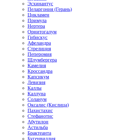
Эсхинантус
Пеларгония (Герань)
Цикламен
Примула
Нертера
Орнитогалум
Гибискус
Афеландра
Стрелиция
Пеперомия
Шлумбергера
Камелия
Кроссандра
Капсикум
Левизия
Каллы
Каллуна
Соланум
Оксалис (Кислица)
Пахистахис
Стефанотис
Абутилон
Астильба
Брактеанта
Бугенвиллия