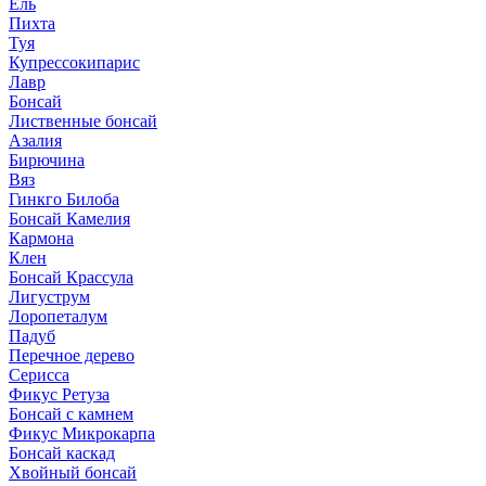
Ель
Пихта
Туя
Купрессокипарис
Лавр
Бонсай
Лиственные бонсай
Азалия
Бирючина
Вяз
Гинкго Билоба
Бонсай Камелия
Кармона
Клен
Бонсай Крассула
Лигуструм
Лоропеталум
Падуб
Перечное дерево
Серисса
Фикус Ретуза
Бонсай с камнем
Фикус Микрокарпа
Бонсай каскад
Хвойный бонсай