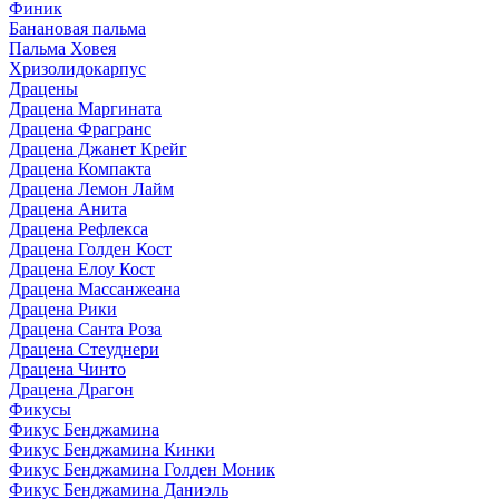
Финик
Банановая пальма
Пальма Ховея
Хризолидокарпус
Драцены
Драцена Маргината
Драцена Фрагранс
Драцена Джанет Крейг
Драцена Компакта
Драцена Лемон Лайм
Драцена Анита
Драцена Рефлекса
Драцена Голден Кост
Драцена Елоу Кост
Драцена Массанжеана
Драцена Рики
Драцена Санта Роза
Драцена Стеуднери
Драцена Чинто
Драцена Драгон
Фикусы
Фикус Бенджамина
Фикус Бенджамина Кинки
Фикус Бенджамина Голден Моник
Фикус Бенджамина Даниэль