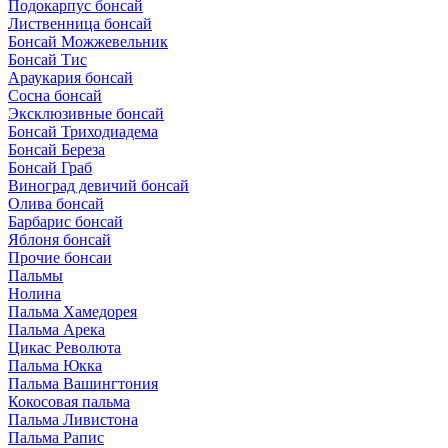
Подокарпус бонсай
Лиственница бонсай
Бонсай Можжевельник
Бонсай Тис
Араукария бонсай
Сосна бонсай
Эксклюзивные бонсай
Бонсай Триходиадема
Бонсай Береза
Бонсай Граб
Виноград девичий бонсай
Олива бонсай
Барбарис бонсай
Яблоня бонсай
Прочие бонсаи
Пальмы
Нолина
Пальма Хамедорея
Пальма Арека
Цикас Революта
Пальмa Юкка
Пальма Вашингтония
Кокосовая пальма
Пальма Ливистона
Пальма Рапис