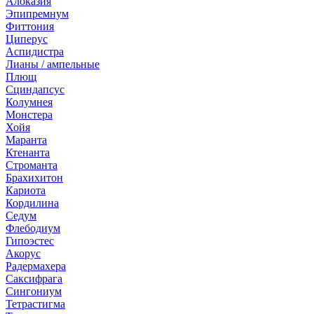
Алоказия
Эпипремнум
Фиттония
Циперус
Аспидистра
Лианы / ампельные
Плющ
Сциндапсус
Колумнея
Монстера
Хойя
Маранта
Ктенанта
Строманта
Брахихитон
Кариота
Кордилина
Седум
Флебодиум
Гипоэстес
Акорус
Радермахера
Саксифрага
Сингониум
Тетрастигма