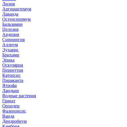
Лилия
Аргирантемум
Лаванда
Остеоспермум
Бальзамин
Целозия
Ардизия
Синнингия
Аллиум
Эухарис
Брихами
Эрика
Оскулярия
Пернеттия
Катопсис
Пираканта
Ятрофа
Ландыш
Водные растения
Гранат
Орхидеи
Фаленопсис
Ванда
Дендробиум
Камбрия