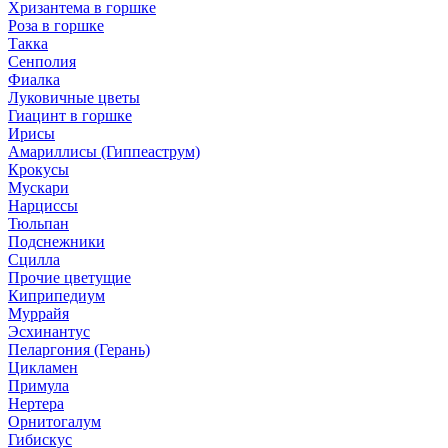
Хризантема в горшке
Роза в горшке
Такка
Сенполия
Фиалка
Луковичные цветы
Гиацинт в горшке
Ирисы
Амариллисы (Гиппеаструм)
Крокусы
Мускари
Нарциссы
Тюльпан
Подснежники
Сцилла
Прочие цветущие
Киприпедиум
Муррайя
Эсхинантус
Пеларгония (Герань)
Цикламен
Примула
Нертера
Орнитогалум
Гибискус