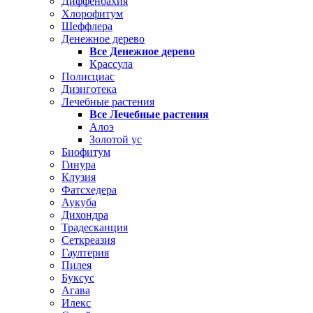
Диффенбахия
Хлорофитум
Шеффлера
Денежное дерево
Все Денежное дерево
Крассула
Полисциас
Дизиготека
Лечебные растения
Все Лечебные растения
Алоэ
Золотой ус
Биофитум
Гинура
Клузия
Фатсхедера
Аукуба
Дихондра
Традесканция
Сеткреазия
Гаултерия
Пилея
Буксус
Агава
Илекс