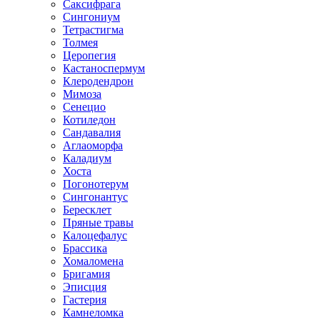
Саксифрага
Сингониум
Тетрастигма
Толмея
Церопегия
Кастаноспермум
Клеродендрон
Мимоза
Сенецио
Котиледон
Сандавалия
Аглаоморфа
Каладиум
Хоста
Погонотерум
Сингонантус
Бересклет
Пряные травы
Калоцефалус
Брассика
Хомаломена
Бригамия
Эписция
Гастерия
Камнеломка