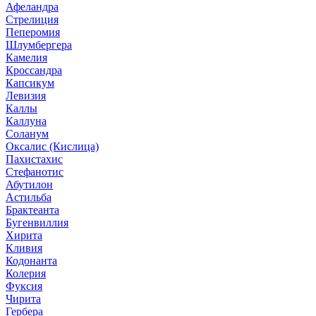
Афеландра
Стрелиция
Пеперомия
Шлумбергера
Камелия
Кроссандра
Капсикум
Левизия
Каллы
Каллуна
Соланум
Оксалис (Кислица)
Пахистахис
Стефанотис
Абутилон
Астильба
Брактеанта
Бугенвиллия
Хирита
Кливия
Кодонанта
Колерия
Фуксия
Чирита
Гербера