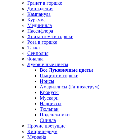
Гранат в горшке
Дипладения
Кампанула
Куркума
Мединилла
Пассифлора
Хризантема в горшке
Роза в горшке
Такка
Сенполия
Фиалка
Луковичные цветы
Все Луковичные цветы
Гиацинт в горшке
Ирисы
Амариллисы (Гиппеаструм)
Крокусы
Мускари
Нарциссы
Тюльпан
Подснежники
Сцилла
Прочие цветущие
Киприпедиум
Муррайя