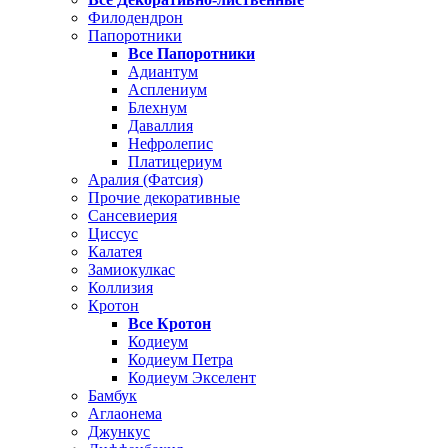
Филодендрон
Папоротники
Все Папоротники
Адиантум
Асплениум
Блехнум
Даваллия
Нефролепис
Платицериум
Аралия (Фатсия)
Прочие декоративные
Сансевиерия
Циссус
Калатея
Замиокулкас
Коллизия
Кротон
Все Кротон
Кодиеум
Кодиеум Петра
Кодиеум Экселент
Бамбук
Аглаонема
Джункус