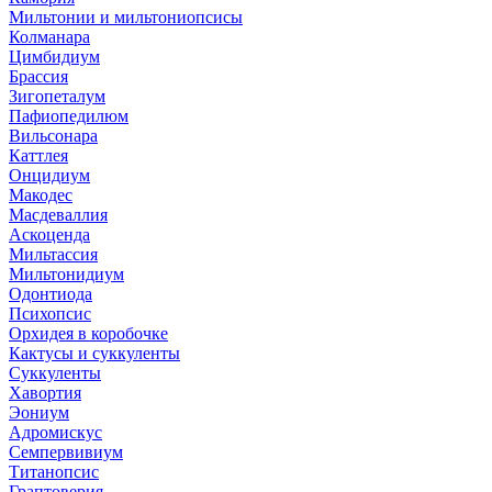
Мильтонии и мильтониопсисы
Колманара
Цимбидиум
Брассия
Зигопеталум
Пафиопедилюм
Вильсонара
Каттлея
Онцидиум
Макодес
Масдеваллия
Аскоценда
Мильтассия
Мильтонидиум
Одонтиода
Психопсис
Орхидея в коробочке
Кактусы и суккуленты
Суккуленты
Хавортия
Эониум
Адромискус
Семпервивиум
Титанопсис
Граптоверия