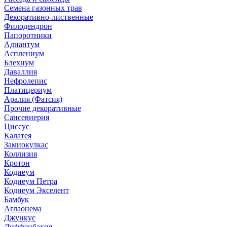
Семена газонных трав
Декоративно-лиственные
Филодендрон
Папоротники
Адиантум
Асплениум
Блехнум
Даваллия
Нефролепис
Платицериум
Аралия (Фатсия)
Прочие декоративные
Сансевиерия
Циссус
Калатея
Замиокулкас
Коллизия
Кротон
Кодиеум
Кодиеум Петра
Кодиеум Экселент
Бамбук
Аглаонема
Джункус
Диффенбахия