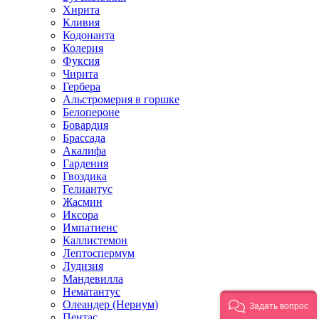
Хирита
Кливия
Кодонанта
Колерия
Фуксия
Чирита
Гербера
Альстромерия в горшке
Белопероне
Бовардия
Брассада
Акалифа
Гардения
Гвоздика
Гелиантус
Жасмин
Иксора
Импатиенс
Каллистемон
Лептоспермум
Лудизия
Мандевилла
Нематантус
Олеандер (Нериум)
Задать вопрос
Пентас