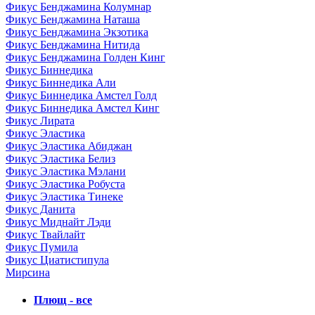
Фикус Бенджамина Колумнар
Фикус Бенджамина Наташа
Фикус Бенджамина Экзотика
Фикус Бенджамина Нитида
Фикус Бенджамина Голден Кинг
Фикус Биннедика
Фикус Биннедика Али
Фикус Биннедика Амстел Голд
Фикус Биннедика Амстел Кинг
Фикус Лирата
Фикус Эластика
Фикус Эластика Абиджан
Фикус Эластика Белиз
Фикус Эластика Мэлани
Фикус Эластика Робуста
Фикус Эластика Тинеке
Фикус Данита
Фикус Миднайт Лэди
Фикус Твайлайт
Фикус Пумила
Фикус Циатистипула
Мирсина
Плющ - все