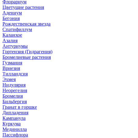
Флорариум
Цветущие растения
Адениум
Бегония
Рождественская звезда
Спатифиллум
Каланхое
Азалия
Антуриумы
Гортензия (Гидрагения)
Бромелиевые растения
Гузмания
Вриезия
Тилландсия
Эхмея
Нидулярия
Неорегелия
Бромелия
Бильбергия
Гранат в горшке
Дипладения
Кампанула
Куркума
Мединилла
Пассифлора