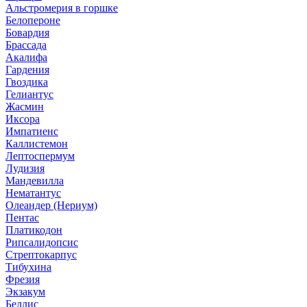
Альстромерия в горшке
Белопероне
Бовардия
Брассада
Акалифа
Гардения
Гвоздика
Гелиантус
Жасмин
Иксора
Импатиенс
Каллистемон
Лептоспермум
Лудизия
Мандевилла
Нематантус
Олеандер (Нериум)
Пентас
Платикодон
Рипсалидопсис
Стрептокарпус
Тибухина
Фрезия
Экзакум
Беллис