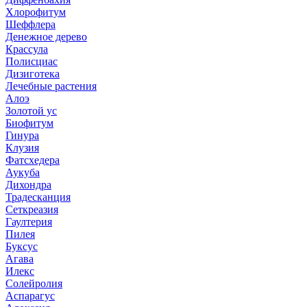
Хлорофитум
Шеффлера
Денежное дерево
Крассула
Полисциас
Дизиготека
Лечебные растения
Алоэ
Золотой ус
Биофитум
Гинура
Клузия
Фатсхедера
Аукуба
Дихондра
Традесканция
Сеткреазия
Гаултерия
Пилея
Буксус
Агава
Илекс
Солейролия
Аспарагус