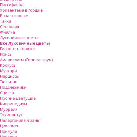
Пассифлора
Хризантема в горшке
Роза в горшке
Такка
Сенполия
Фиалка
Луковичные цветы
Все Луковичные цветы
Гиацинт в горшке
Ирисы
Амариллисы (Гиппеаструм)
Крокусы
Мускари
Нарциссы
Тюльпан
Подснежники
Сцилла
Прочие цветущие
Киприпедиум
Муррайя
Эсхинантус
Пеларгония (Герань)
Цикламен
Примула
Нертера