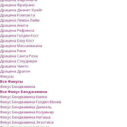
Драцена Фрагранс
Драцена Джанет Крейг
Драцена Компакта
Драцена Лемон Лайм
Драцена Анита
Драцена Рефлекса
Драцена Голден Кост
Драцена Елоу Кост
Драцена Массанжеана
Драцена Рики
Драцена Санта Роза
Драцена Стеуднери
Драцена Чинто
Драцена Драгон
Фикусы
Все Фикусы
Фикус Бенджамина
Все Фикус Бенджамина
Фикус Бенджамина Кинки
Фикус Бенджамина Голден Моник
Фикус Бенджамина Даниэль
Фикус Бенджамина Колумнар
Фикус Бенджамина Наташа
Фикус Бенджамина Экзотика