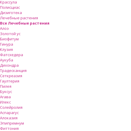
Крассула
Полисциас
Дизиготека
Лечебные растения
Все Лечебные растения
Алоэ
Золотой ус
Биофитум
Гинура
Клузия
Фатсхедера
Аукуба
Дихондра
Традесканция
Сеткреазия
Гаултерия
Пилея
Буксус
Агава
Илекс
Солейролия
Аспарагус
Алоказия
Эпипремнум
Фиттония