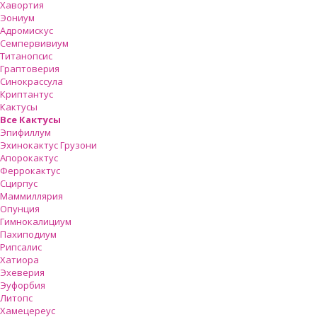
Хавортия
Эониум
Адромискус
Семпервивиум
Титанопсис
Граптоверия
Синокрассула
Криптантус
Кактусы
Все Кактусы
Эпифиллум
Эхинокактус Грузони
Апорокактус
Феррокактус
Сцирпус
Маммиллярия
Опунция
Гимнокалициум
Пахиподиум
Рипсалис
Хатиора
Эхеверия
Эуфорбия
Литопс
Хамецереус