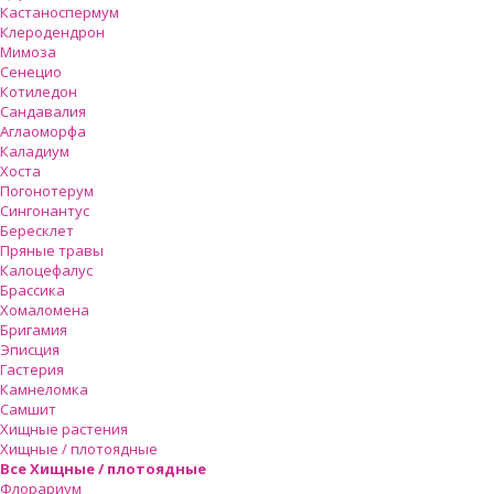
Кастаноспермум
Клеродендрон
Мимоза
Сенецио
Котиледон
Сандавалия
Аглаоморфа
Каладиум
Хоста
Погонотерум
Сингонантус
Бересклет
Пряные травы
Калоцефалус
Брассика
Хомаломена
Бригамия
Эписция
Гастерия
Камнеломка
Самшит
Хищные растения
Хищные / плотоядные
Все Хищные / плотоядные
Флорариум