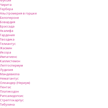
Фуксия
Чирита
Гербера
Альстромерия в горшке
Белопероне
Бовардия
Брассада
Акалифа
Гардения
Гвоздика
Гелиантус
Жасмин
Иксора
Импатиенс
Каллистемон
Лептоспермум
Лудизия
Мандевилла
Нематантус
Олеандер (Нериум)
Пентас
Платикодон
Рипсалидопсис
Стрептокарпус
Тибухина