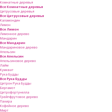
Комнатные деревья
Все Комнатные деревья
Цитрусовые деревья
Все Цитрусовые деревья
Каламондин
Лимон
Все Лимон
Лимонное дерево
Мандарин
Все Мандарин
Мандариновое дерево
Апельсин
Все Апельсин
Апельсиновое дерево
Лайм
Кумкват
Рука Будды
Все Рука Будды
Цитрон Рука Будды
Бергамот
Цитрофортунелла
Грейпфрутовое дерево
Пахира
Кофейное дерево
Мирт