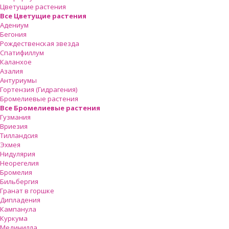
Цветущие растения
Все Цветущие растения
Адениум
Бегония
Рождественская звезда
Спатифиллум
Каланхое
Азалия
Антуриумы
Гортензия (Гидрагения)
Бромелиевые растения
Все Бромелиевые растения
Гузмания
Вриезия
Тилландсия
Эхмея
Нидулярия
Неорегелия
Бромелия
Бильбергия
Гранат в горшке
Дипладения
Кампанула
Куркума
Мединилла