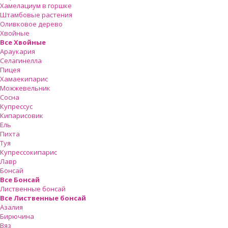
Хамелациум в горшке
Штамбовые растения
Оливковое дерево
Хвойные
Все Хвойные
Араукария
Селагинелла
Пицея
Хамаекипарис
Можжевельник
Сосна
Купрессус
Кипарисовик
Ель
Пихта
Туя
Купрессокипарис
Лавр
Бонсай
Все Бонсай
Лиственные бонсай
Все Лиственные бонсай
Азалия
Бирючина
Вяз