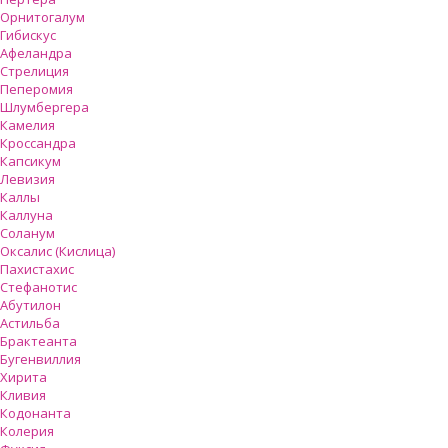
Орнитогалум
Гибискус
Афеландра
Стрелиция
Пеперомия
Шлумбергера
Камелия
Кроссандра
Капсикум
Левизия
Каллы
Каллуна
Соланум
Оксалис (Кислица)
Пахистахис
Стефанотис
Абутилон
Астильба
Брактеанта
Бугенвиллия
Хирита
Кливия
Кодонанта
Колерия