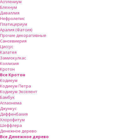
Асплениум
Блехнум
Даваллия
Нефролепис
Платицериум
Аралия (Фатсия)
Прочие декоративные
Сансевиерия
Циссус
Калатея
Замиокулкас
Коллизия
Кротон
Все Кротон
Кодиеум
Кодиеум Петра
Кодиеум Экселент
Бамбук
Аглаонема
Джункус
Диффенбахия
Хлорофитум
Шеффлера
Денежное дерево
Все Денежное дерево