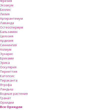
Фрезия
Экзакум
Беллис
Лилия
Аргирантемум
Лаванда
Остеоспермум
Бальзамин
Целозия
Ардизия
Синнингия
Аллиум
Эухарис
Брихами
Эрика
Оскулярия
Пернеттия
Катопсис
Пираканта
Ятрофа
Ландыш
Водные растения
Гранат
Орхидеи
Все Орхидеи