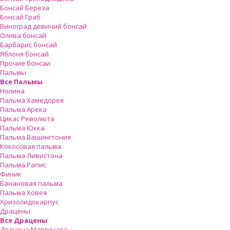
Бонсай Береза
Бонсай Граб
Виноград девичий бонсай
Олива бонсай
Барбарис бонсай
Яблоня бонсай
Прочие бонсаи
Пальмы
Все Пальмы
Нолина
Пальма Хамедорея
Пальма Арека
Цикас Революта
Пальмa Юкка
Пальма Вашингтония
Кокосовая пальма
Пальма Ливистона
Пальма Рапис
Финик
Банановая пальма
Пальма Ховея
Хризолидокарпус
Драцены
Все Драцены
Драцена Маргината