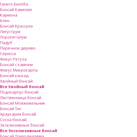
Гинкго Билоба
Бонсай Камелия
Кармона
Клен
Бонсай Крассула
Лигуструм
Лоропеталум
Падуб
Перечное дерево
Серисса
Фикус Ретуза
Бонсай с камнем
Фикус Микрокарпа
Бонсай каскад
Хвойный бонсай
Все Хвойный бонсай
Подокарпус бонсай
Лиственница бонсай
Бонсай Можжевельник
Бонсай Тис
Араукария бонсай
Сосна бонсай
Эксклюзивные бонсай
Все Эксклюзивные бонсай
Бонсай Триходиадема