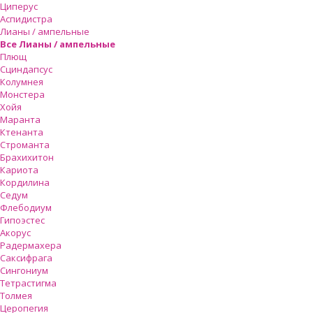
Циперус
Аспидистра
Лианы / ампельные
Все Лианы / ампельные
Плющ
Сциндапсус
Колумнея
Монстера
Хойя
Маранта
Ктенанта
Строманта
Брахихитон
Кариота
Кордилина
Седум
Флебодиум
Гипоэстес
Акорус
Радермахера
Саксифрага
Сингониум
Тетрастигма
Толмея
Церопегия