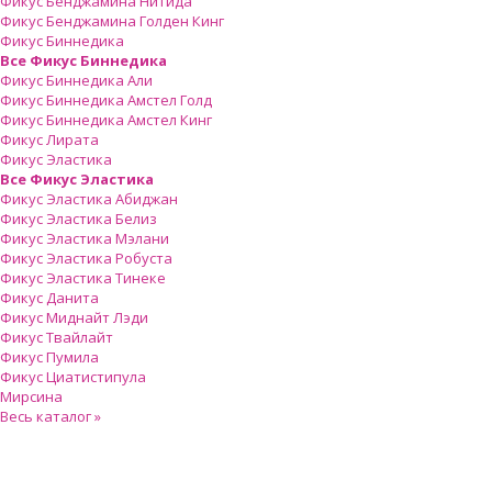
Фикус Бенджамина Нитида
Фикус Бенджамина Голден Кинг
Фикус Биннедика
Все Фикус Биннедика
Фикус Биннедика Али
Фикус Биннедика Амстел Голд
Фикус Биннедика Амстел Кинг
Фикус Лирата
Фикус Эластика
Все Фикус Эластика
Фикус Эластика Абиджан
Фикус Эластика Белиз
Фикус Эластика Мэлани
Фикус Эластика Робуста
Фикус Эластика Тинеке
Фикус Данита
Фикус Миднайт Лэди
Фикус Твайлайт
Фикус Пумила
Фикус Циатистипула
Мирсина
Весь каталог »