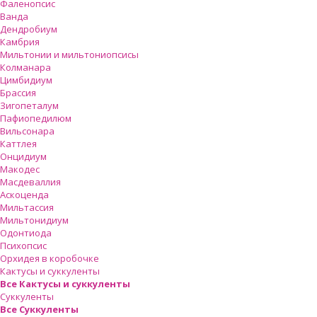
Фаленопсис
Ванда
Дендробиум
Камбрия
Мильтонии и мильтониопсисы
Колманара
Цимбидиум
Брассия
Зигопеталум
Пафиопедилюм
Вильсонара
Каттлея
Онцидиум
Макодес
Масдеваллия
Аскоценда
Мильтассия
Мильтонидиум
Одонтиода
Психопсис
Орхидея в коробочке
Кактусы и суккуленты
Все Кактусы и суккуленты
Суккуленты
Все Суккуленты