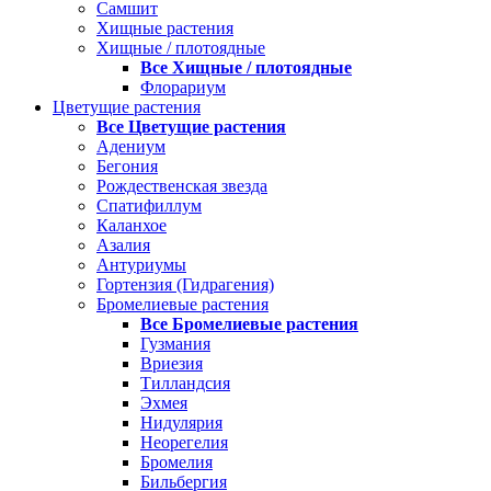
Самшит
Хищные растения
Хищные / плотоядные
Все Хищные / плотоядные
Флорариум
Цветущие растения
Все Цветущие растения
Адениум
Бегония
Рождественская звезда
Спатифиллум
Каланхое
Азалия
Антуриумы
Гортензия (Гидрагения)
Бромелиевые растения
Все Бромелиевые растения
Гузмания
Вриезия
Тилландсия
Эхмея
Нидулярия
Неорегелия
Бромелия
Бильбергия