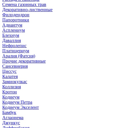
Семена газонных трав
Декоративно-лиственные
Филодендрон
Папоротники
Адиантум
Асплениум
Блехнум
Даваллия
Нефролепис
Платицериум
Аралия (Фатсия)
Прочие декоративные
Сансевиерия
Циссус
Калатея
Замиокулкас
Коллизия
Кротон
Кодиеум
Кодиеум Петра
Кодиеум Экселент
Бамбук
Аглаонема
Джункус
Диффенбахия