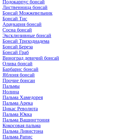
Подокарпус бонсай
Лиственница бонсай
Бонсай Можжевельник
Бонсай Тис
Араукария бонсай
Сосна бонсай
Эксклюзивные бонсай
Бонсай Триходиадема
Бонсай Береза
Бонсай Граб
Виноград девичий бонсай
Олива бонсай
Барбарис бонсай
Яблоня бонсай
Прочие бонсаи
Пальмы
Нолина
Пальма Хамедорея
Пальма Арека
Цикас Революта
Пальмa Юкка
Пальма Вашингтония
Кокосовая пальма
Пальма Ливистона
Пальма Рапис