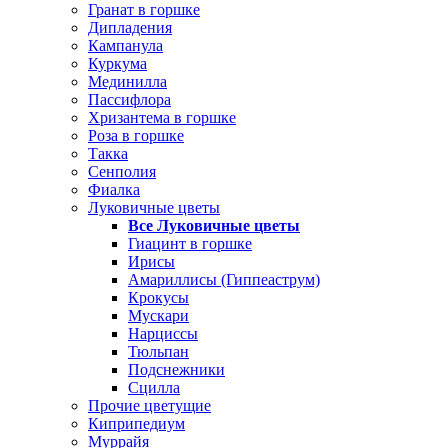
Гранат в горшке
Дипладения
Кампанула
Куркума
Мединилла
Пассифлора
Хризантема в горшке
Роза в горшке
Такка
Сенполия
Фиалка
Луковичные цветы
Все Луковичные цветы
Гиацинт в горшке
Ирисы
Амариллисы (Гиппеаструм)
Крокусы
Мускари
Нарциссы
Тюльпан
Подснежники
Сцилла
Прочие цветущие
Киприпедиум
Муррайя