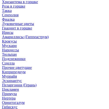
Хризантема в горшке
Роза в горшке
Такка
Сенполия
Фиалка
Луковичные цветы
Гиацинт в горшке
Ирисы
Амариллисы (Гиппеаструм)
Крокусы
Мускари
Нарциссы
Тюльпан
Подснежники
Сцилла
Прочие цветущие
Киприпедиум
Муррайя
Эсхинантус
Пеларгония (Герань)
Цикламен
Примула
Нертера
Орнитогалум
Гибискус