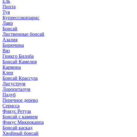
Ель
Пихта
Туя
Купрессокипарис
Лавр
Бонсай
Лиственные бонсай
Азалия
Бирючина
Вяз
Гинкго Билоба
Бонсай Камелия
Кармона
Клен
Бонсай Крассула
Лигуструм
Лоропеталум
Падуб
Перечное дерево
Серисса
Фикус Ретуза
Бонсай с камнем
Фикус Микрокарпа
Бонсай каскад
Хвойный бонсай