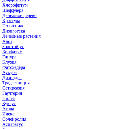
Хлорофитум
Шеффлера
Денежное дерево
Крассула
Полисциас
Дизиготека
Лечебные растения
Алоэ
Золотой ус
Биофитум
Гинура
Клузия
Фатсхедера
Аукуба
Дихондра
Традесканция
Сеткреазия
Гаултерия
Пилея
Буксус
Агава
Илекс
Солейролия
Аспарагус