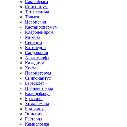
Саксифрага
Сингониум
Тетрастигма
Толмея
Церопегия
Кастаноспермум
Клеродендрон
Мимоза
Сенецио
Котиледон
Сандавалия
Аглаоморфа
Каладиум
Хоста
Погонотерум
Сингонантус
Бересклет
Пряные травы
Калоцефалус
Брассика
Хомаломена
Бригамия
Эписция
Гастерия
Камнеломка