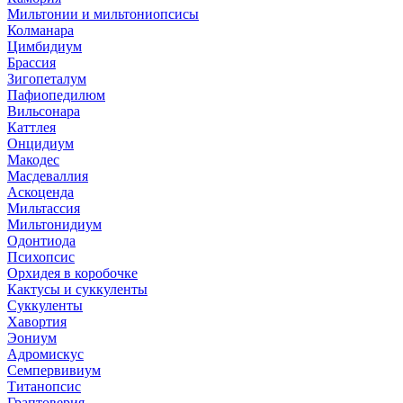
Мильтонии и мильтониопсисы
Колманара
Цимбидиум
Брассия
Зигопеталум
Пафиопедилюм
Вильсонара
Каттлея
Онцидиум
Макодес
Масдеваллия
Аскоценда
Мильтассия
Мильтонидиум
Одонтиода
Психопсис
Орхидея в коробочке
Кактусы и суккуленты
Суккуленты
Хавортия
Эониум
Адромискус
Семпервивиум
Титанопсис
Граптоверия