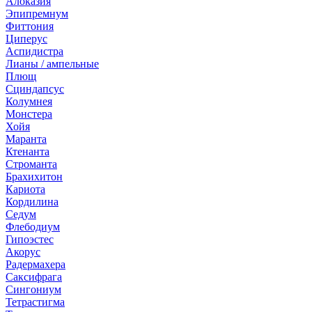
Алоказия
Эпипремнум
Фиттония
Циперус
Аспидистра
Лианы / ампельные
Плющ
Сциндапсус
Колумнея
Монстера
Хойя
Маранта
Ктенанта
Строманта
Брахихитон
Кариота
Кордилина
Седум
Флебодиум
Гипоэстес
Акорус
Радермахера
Саксифрага
Сингониум
Тетрастигма