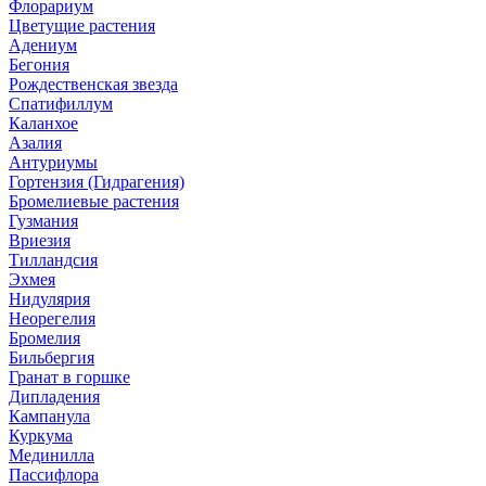
Флорариум
Цветущие растения
Адениум
Бегония
Рождественская звезда
Спатифиллум
Каланхое
Азалия
Антуриумы
Гортензия (Гидрагения)
Бромелиевые растения
Гузмания
Вриезия
Тилландсия
Эхмея
Нидулярия
Неорегелия
Бромелия
Бильбергия
Гранат в горшке
Дипладения
Кампанула
Куркума
Мединилла
Пассифлора