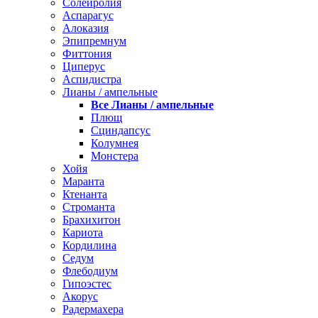
Солейролия
Аспарагус
Алоказия
Эпипремнум
Фиттония
Циперус
Аспидистра
Лианы / ампельные
Все Лианы / ампельные
Плющ
Сциндапсус
Колумнея
Монстера
Хойя
Маранта
Ктенанта
Строманта
Брахихитон
Кариота
Кордилина
Седум
Флебодиум
Гипоэстес
Акорус
Радермахера