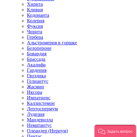
Хирита
Кливия
Кодонанта
Колерия
Фуксия
Чирита
Гербера
Альстромерия в горшке
Белопероне
Бовардия
Брассада
Акалифа
Гардения
Гвоздика
Гелиантус
Жасмин
Иксора
Импатиенс
Каллистемон
Лептоспермум
Лудизия
Мандевилла
Нематантус
Олеандер (Нериум)
Задать вопрос
Пентас