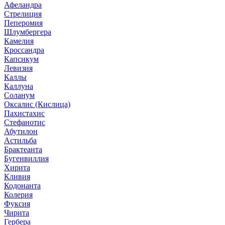
Афеландра
Стрелиция
Пеперомия
Шлумбергера
Камелия
Кроссандра
Капсикум
Левизия
Каллы
Каллуна
Соланум
Оксалис (Кислица)
Пахистахис
Стефанотис
Абутилон
Астильба
Брактеанта
Бугенвиллия
Хирита
Кливия
Кодонанта
Колерия
Фуксия
Чирита
Гербера