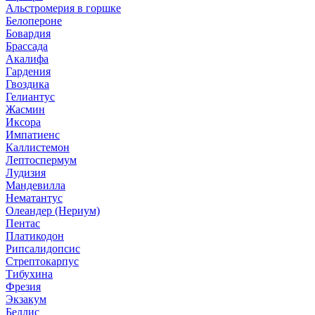
Альстромерия в горшке
Белопероне
Бовардия
Брассада
Акалифа
Гардения
Гвоздика
Гелиантус
Жасмин
Иксора
Импатиенс
Каллистемон
Лептоспермум
Лудизия
Мандевилла
Нематантус
Олеандер (Нериум)
Пентас
Платикодон
Рипсалидопсис
Стрептокарпус
Тибухина
Фрезия
Экзакум
Беллис