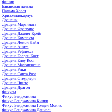
Финик
Банановая пальма
Пальма Ховея
Хризолидокарпус
Драцены
Драцена Маргината
Драцена Фрагранс
Драцена Джанет Крейг
Драцена Компакта
Драцена Лемон Лайм
Драцена Анита
Драцена Рефлекса
Драцена Голден Кост
Драцена Елоу Кост
Драцена Массанжеана
Драцена Рики
Драцена Санта Роза
Драцена Стеуднери
Драцена Чинто
Драцена Драгон
Фикусы
Фикус Бенджамина
Фикус Бенджамина Кинки
Фикус Бенджамина Голден Моник
Фикус Бенджамина Даниэль