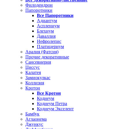
Филодендрон
Папоротники
Все Папоротники
Адиантум
Асплениум
Блехнум
Даваллия
Нефролепис
Платицериум
Аралия (Фатсия)
Прочие декоративные
Сансевиерия
Циссус
Калатея
Замиокулкас
Коллизия
Кротон
Все Кротон
Кодиеум
Кодиеум Петра
Кодиеум Экселент
Бамбук
Аглаонема
Джункус