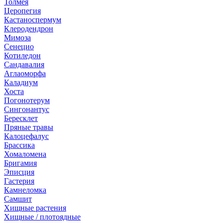
Толмея
Церопегия
Кастаноспермум
Клеродендрон
Мимоза
Сенецио
Котиледон
Сандавалия
Аглаоморфа
Каладиум
Хоста
Погонотерум
Сингонантус
Бересклет
Пряные травы
Калоцефалус
Брассика
Хомаломена
Бригамия
Эписция
Гастерия
Камнеломка
Самшит
Хищные растения
Хищные / плотоядные