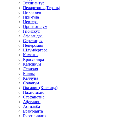
Эсхинантус
Пеларгония (Герань)
Цикламен
Примула
Нертера
Орнитогалум
Гибискус
Афеландра
Стрелиция
Пеперомия
Шлумбергера
Камелия
Кроссандра
Капсикум
Левизия
Каллы
Каллуна
Соланум
Оксалис (Кислица)
Пахистахис
Стефанотис
Абутилон
Астильба
Брактеанта
Бугенвиллия