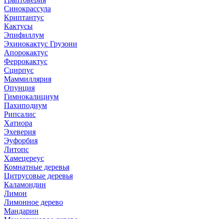
Синокрассула
Криптантус
Кактусы
Эпифиллум
Эхинокактус Грузони
Апорокактус
Феррокактус
Сцирпус
Маммиллярия
Опунция
Гимнокалициум
Пахиподиум
Рипсалис
Хатиора
Эхеверия
Эуфорбия
Литопс
Хамецереус
Комнатные деревья
Цитрусовые деревья
Каламондин
Лимон
Лимонное дерево
Мандарин