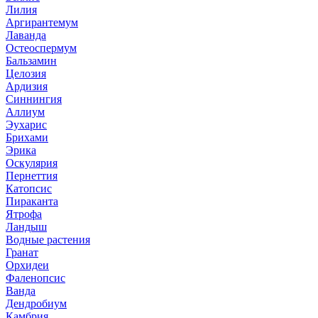
Лилия
Аргирантемум
Лаванда
Остеоспермум
Бальзамин
Целозия
Ардизия
Синнингия
Аллиум
Эухарис
Брихами
Эрика
Оскулярия
Пернеттия
Катопсис
Пираканта
Ятрофа
Ландыш
Водные растения
Гранат
Орхидеи
Фаленопсис
Ванда
Дендробиум
Камбрия