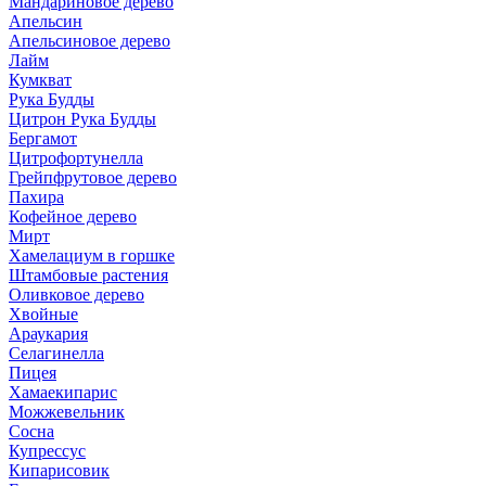
Мандариновое дерево
Апельсин
Апельсиновое дерево
Лайм
Кумкват
Рука Будды
Цитрон Рука Будды
Бергамот
Цитрофортунелла
Грейпфрутовое дерево
Пахира
Кофейное дерево
Мирт
Хамелациум в горшке
Штамбовые растения
Оливковое дерево
Хвойные
Араукария
Селагинелла
Пицея
Хамаекипарис
Можжевельник
Сосна
Купрессус
Кипарисовик