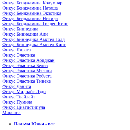
Фикус Бенджамина Колумнар
Фикус Бенджамина Наташа
Фикус Бенджамина Экзотика
Фикус Бенджамина Нитида
Фикус Бенджамина Голден Кинг
Фикус Биннедика
Фикус Биннедика Али
Фикус Биннедика Амстел Голд
Фикус Биннедика Амстел Кинг
Фикус Лирата
Фикус Эластика
Фикус Эластика Абиджан
Фикус Эластика Белиз
Фикус Эластика Мэлани
Фикус Эластика Робуста
Фикус Эластика Тинеке
Фикус Данита
Фикус Миднайт Лэди
Фикус Твайлайт
Фикус Пумила
Фикус Циатистипула
Мирсина
Пальмa Юкка - все