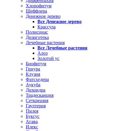
Диффенбахия
Хлорофитум
Шеффлера
Денежное дерево
Все Денежное дерево
Крассула
Полисциас
Дизиготека
Лечебные растения
Все Лечебные растения
Алоэ
Золотой ус
Биофитум
Гинура
Клузия
Фатсхедера
Аукуба
Дихондра
Традесканция
Сеткреазия
Гаултерия
Пилея
Буксус
Агава
Илекс