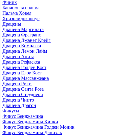
Финик
Банановая пальма
Пальма Ховея
Хризолидокарпус
Драцены
Драцена Маргината
Драцена Фрагранс
Драцена Джанет Крейг
Драцена Компакта
Драцена Лемон Лайм
Драцена Анита
Драцена Рефлекса
Драцена Голден Кост
Драцена Елоу Кост
Драцена Массанжеана
Драцена Рики
Драцена Санта Роза
Драцена Стеуднери
Драцена Чинто
Драцена Драгон
Фикусы
Фикус Бенджамина
Фикус Бенджамина Кинки
Фикус Бенджамина Голден Моник
Фикус Бенджамина Даниэль