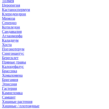
Толмея
Церопегия
Кастаноспермум
Клеродендрон
Мимоза
Сенецио
Котиледон
Сандавалия
Аглаоморфа
Каладиум
Хоста
Погонотерум
Сингонантус
Бересклет
Пряные травы
Калоцефалус
Брассика
Хомаломена
Бригамия
Эписция
Гастерия
Камнеломка
Самшит
Хищные растения
Хищные / плотоядные