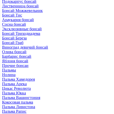
Подокарпус бонсай
Лиственница бонсай
Бонсай Можжевельник
Бонсай Тис
Араукария бонсай
Сосна бонсай
Эксклюзивные бонсай
Бонсай Триходиадема
Бонсай Береза
Бонсай Граб
Виноград девичий бонсай
Олива бонсай
Барбарис бонсай
Яблоня бонсай
Прочие бонсаи
Пальмы
Нолина
Пальма Хамедорея
Пальма Арека
Цикас Революта
Пальмa Юкка
Пальма Вашингтония
Кокосовая пальма
Пальма Ливистона
Пальма Рапис