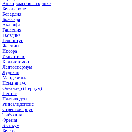
Альстромерия в горшке
Белопероне
Бовардия
Брассада
Акалифа
Гардения
Гвоздика
Гелиантус
Жасмин
Иксора
Импатиенс
Каллистемон
Лептоспермум
Лудизия
Мандевилла
Нематантус
Олеандер (Нериум)
Пентас
Платикодон
Рипсалидопсис
Стрептокарпус
Тибухина
Фрезия
Экзакум
Беллис