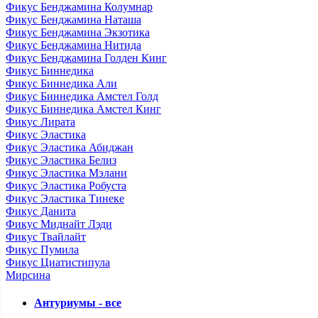
Фикус Бенджамина Колумнар
Фикус Бенджамина Наташа
Фикус Бенджамина Экзотика
Фикус Бенджамина Нитида
Фикус Бенджамина Голден Кинг
Фикус Биннедика
Фикус Биннедика Али
Фикус Биннедика Амстел Голд
Фикус Биннедика Амстел Кинг
Фикус Лирата
Фикус Эластика
Фикус Эластика Абиджан
Фикус Эластика Белиз
Фикус Эластика Мэлани
Фикус Эластика Робуста
Фикус Эластика Тинеке
Фикус Данита
Фикус Миднайт Лэди
Фикус Твайлайт
Фикус Пумила
Фикус Циатистипула
Мирсина
Антуриумы - все