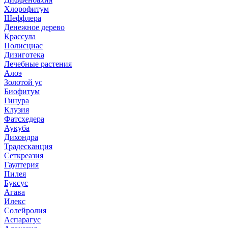
Хлорофитум
Шеффлера
Денежное дерево
Крассула
Полисциас
Дизиготека
Лечебные растения
Алоэ
Золотой ус
Биофитум
Гинура
Клузия
Фатсхедера
Аукуба
Дихондра
Традесканция
Сеткреазия
Гаултерия
Пилея
Буксус
Агава
Илекс
Солейролия
Аспарагус