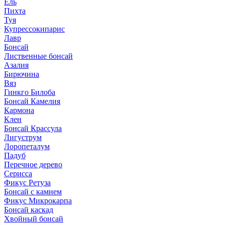
Ель
Пихта
Туя
Купрессокипарис
Лавр
Бонсай
Лиственные бонсай
Азалия
Бирючина
Вяз
Гинкго Билоба
Бонсай Камелия
Кармона
Клен
Бонсай Крассула
Лигуструм
Лоропеталум
Падуб
Перечное дерево
Серисса
Фикус Ретуза
Бонсай с камнем
Фикус Микрокарпа
Бонсай каскад
Хвойный бонсай