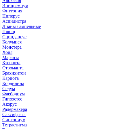
Алоказия
Эпипремнум
Фиттония
Циперус
Аспидистра
Лианы / ампельные
Плющ
Сциндапсус
Колумнея
Монстера
Хойя
Маранта
Ктенанта
Строманта
Брахихитон
Кариота
Кордилина
Седум
Флебодиум
Гипоэстес
Акорус
Радермахера
Саксифрага
Сингониум
Тетрастигма