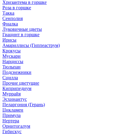
Хризантема в горшке
Роза в горшке
Такка
Сенполия
Фиалка
Луковичные цветы
Гиацинт в горшке
Ирисы
Амариллисы (Гиппеаструм)
Крокусы
Мускари
Нарциссы
Тюльпан
Подснежники
Сцилла
Прочие цветущие
Киприпедиум
Муррайя
Эсхинантус
Пеларгония (Герань)
Цикламен
Примула
Нертера
Орнитогалум
Гибискус