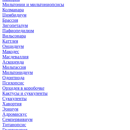
Мильтонии и мильтониопсисы
Колманара
Цимбидиум
Брассия
Зигопеталум
Пафиопедилюм
Вильсонара
Каттлея
Онцидиум
Макодес
Масдеваллия
Аскоценда
Мильтассия
Мильтонидиум
Одонтиода
Психопсис
Орхидея в коробочке
Кактусы и суккуленты
Суккуленты
Хавортия
Эониум
Адромискус
Семпервивиум
Титанопсис
Граптоверия