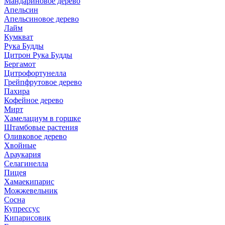
Мандариновое дерево
Апельсин
Апельсиновое дерево
Лайм
Кумкват
Рука Будды
Цитрон Рука Будды
Бергамот
Цитрофортунелла
Грейпфрутовое дерево
Пахира
Кофейное дерево
Мирт
Хамелациум в горшке
Штамбовые растения
Оливковое дерево
Хвойные
Араукария
Селагинелла
Пицея
Хамаекипарис
Можжевельник
Сосна
Купрессус
Кипарисовик