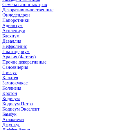
Семена газонных трав
Декоративно-лиственные
Филодендрон
Папоротники
Адиантум
Асплениум
Блехнум
Даваллия
Нефролепис
Платицериум
Аралия (Фатсия)
Прочие декоративные
Сансевиерия
Циссус
Калатея
Замиокулкас
Коллизия
Кротон
Кодиеум
Кодиеум Петра
Кодиеум Экселент
Бамбук
Аглаонема
Джункус
Диффенбахия