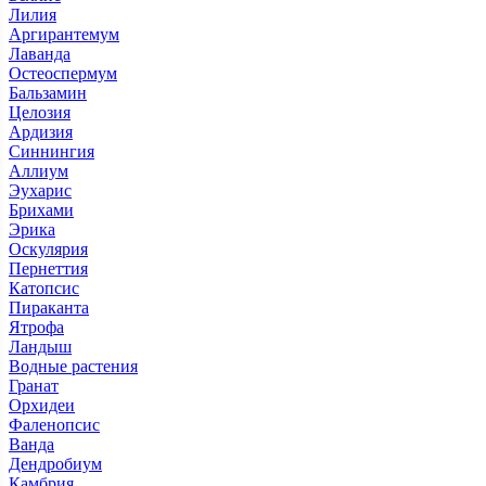
Лилия
Аргирантемум
Лаванда
Остеоспермум
Бальзамин
Целозия
Ардизия
Синнингия
Аллиум
Эухарис
Брихами
Эрика
Оскулярия
Пернеттия
Катопсис
Пираканта
Ятрофа
Ландыш
Водные растения
Гранат
Орхидеи
Фаленопсис
Ванда
Дендробиум
Камбрия