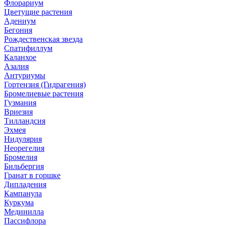
Флорариум
Цветущие растения
Адениум
Бегония
Рождественская звезда
Спатифиллум
Каланхое
Азалия
Антуриумы
Гортензия (Гидрагения)
Бромелиевые растения
Гузмания
Вриезия
Тилландсия
Эхмея
Нидулярия
Неорегелия
Бромелия
Бильбергия
Гранат в горшке
Дипладения
Кампанула
Куркума
Мединилла
Пассифлора