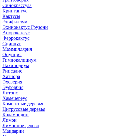
Синокрассула
Криптантус
Кактусы
Эпифиллум
Эхинокактус Грузони
Апорокактус
Феррокактус
Сцирпус
Маммиллярия
Опунция
Гимнокалициум
Пахиподиум
Рипсалис
Хатиора
Эхеверия
Эуфорбия
Литопс
Хамецереус
Комнатные деревья
Цитрусовые деревья
Каламондин
Лимон
Лимонное дерево
Мандарин