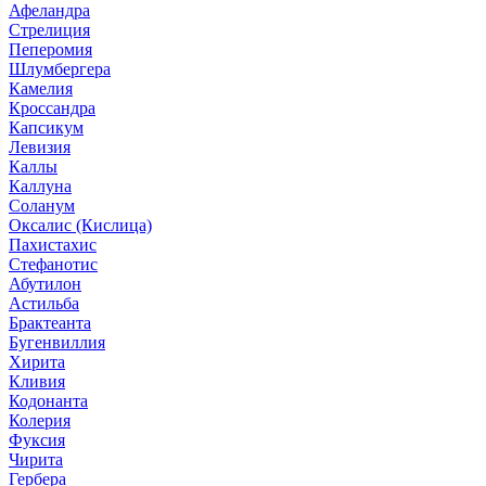
Афеландра
Стрелиция
Пеперомия
Шлумбергера
Камелия
Кроссандра
Капсикум
Левизия
Каллы
Каллуна
Соланум
Оксалис (Кислица)
Пахистахис
Стефанотис
Абутилон
Астильба
Брактеанта
Бугенвиллия
Хирита
Кливия
Кодонанта
Колерия
Фуксия
Чирита
Гербера