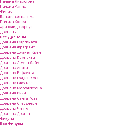
Пальма Ливистона
Пальма Рапис
Финик
Банановая пальма
Пальма Ховея
Хризолидокарпус
Драцены
Все Драцены
Драцена Маргината
Драцена Фрагранс
Драцена Джанет Крейг
Драцена Компакта
Драцена Лемон Лайм
Драцена Анита
Драцена Рефлекса
Драцена Голден Кост
Драцена Елоу Кост
Драцена Массанжеана
Драцена Рики
Драцена Санта Роза
Драцена Стеуднери
Драцена Чинто
Драцена Драгон
Фикусы
Все Фикусы