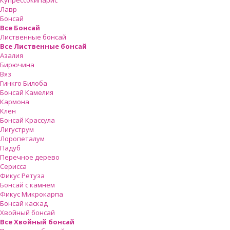
Купрессокипарис
Лавр
Бонсай
Все Бонсай
Лиственные бонсай
Все Лиственные бонсай
Азалия
Бирючина
Вяз
Гинкго Билоба
Бонсай Камелия
Кармона
Клен
Бонсай Крассула
Лигуструм
Лоропеталум
Падуб
Перечное дерево
Серисса
Фикус Ретуза
Бонсай с камнем
Фикус Микрокарпа
Бонсай каскад
Хвойный бонсай
Все Хвойный бонсай