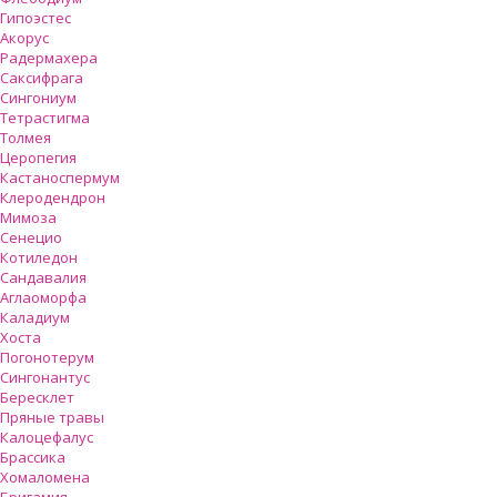
Гипоэстес
Акорус
Радермахера
Саксифрага
Сингониум
Тетрастигма
Толмея
Церопегия
Кастаноспермум
Клеродендрон
Мимоза
Сенецио
Котиледон
Сандавалия
Аглаоморфа
Каладиум
Хоста
Погонотерум
Сингонантус
Бересклет
Пряные травы
Калоцефалус
Брассика
Хомаломена