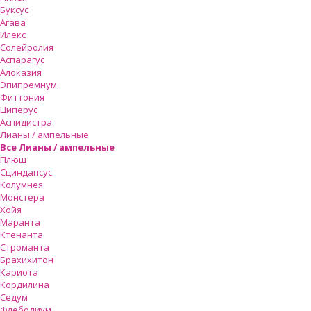
Буксус
Агава
Илекс
Солейролия
Аспарагус
Алоказия
Эпипремнум
Фиттония
Циперус
Аспидистра
Лианы / ампельные
Все Лианы / ампельные
Плющ
Сциндапсус
Колумнея
Монстера
Хойя
Маранта
Ктенанта
Строманта
Брахихитон
Кариота
Кордилина
Седум
Флебодиум