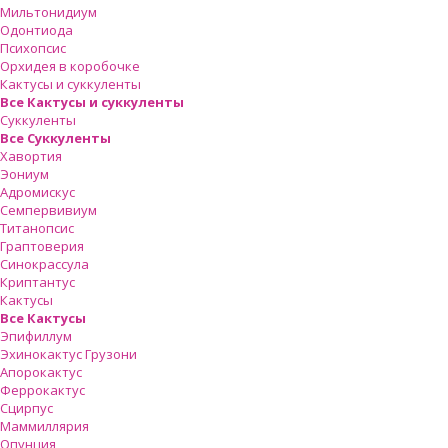
Мильтонидиум
Одонтиода
Психопсис
Орхидея в коробочке
Кактусы и суккуленты
Все Кактусы и суккуленты
Суккуленты
Все Суккуленты
Хавортия
Эониум
Адромискус
Семпервивиум
Титанопсис
Граптоверия
Синокрассула
Криптантус
Кактусы
Все Кактусы
Эпифиллум
Эхинокактус Грузони
Апорокактус
Феррокактус
Сцирпус
Маммиллярия
Опунция