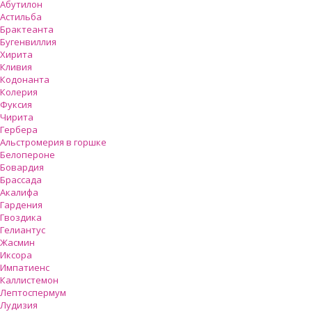
Абутилон
Астильба
Брактеанта
Бугенвиллия
Хирита
Кливия
Кодонанта
Колерия
Фуксия
Чирита
Гербера
Альстромерия в горшке
Белопероне
Бовардия
Брассада
Акалифа
Гардения
Гвоздика
Гелиантус
Жасмин
Иксора
Импатиенс
Каллистемон
Лептоспермум
Лудизия