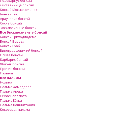
Подокарпус бонсай
Лиственница бонсай
Бонсай Можжевельник
Бонсай Тис
Араукария бонсай
Сосна бонсай
Эксклюзивные бонсай
Все Эксклюзивные бонсай
Бонсай Триходиадема
Бонсай Береза
Бонсай Граб
Виноград девичий бонсай
Олива бонсай
Барбарис бонсай
Яблоня бонсай
Прочие бонсаи
Пальмы
Все Пальмы
Нолина
Пальма Хамедорея
Пальма Арека
Цикас Революта
Пальмa Юкка
Пальма Вашингтония
Кокосовая пальма