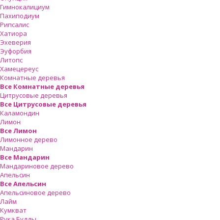
Гимнокалициум
Пахиподиум
Рипсалис
Хатиора
Эхеверия
Эуфорбия
Литопс
Хамецереус
Комнатные деревья
Все Комнатные деревья
Цитрусовые деревья
Все Цитрусовые деревья
Каламондин
Лимон
Все Лимон
Лимонное дерево
Мандарин
Все Мандарин
Мандариновое дерево
Апельсин
Все Апельсин
Апельсиновое дерево
Лайм
Кумкват
Рука Будды