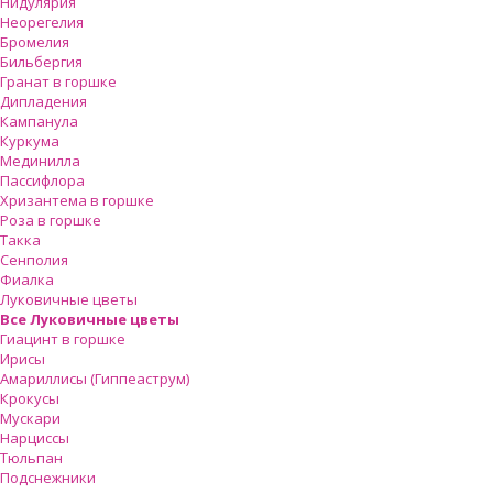
Нидулярия
Неорегелия
Бромелия
Бильбергия
Гранат в горшке
Дипладения
Кампанула
Куркума
Мединилла
Пассифлора
Хризантема в горшке
Роза в горшке
Такка
Сенполия
Фиалка
Луковичные цветы
Все Луковичные цветы
Гиацинт в горшке
Ирисы
Амариллисы (Гиппеаструм)
Крокусы
Мускари
Нарциссы
Тюльпан
Подснежники