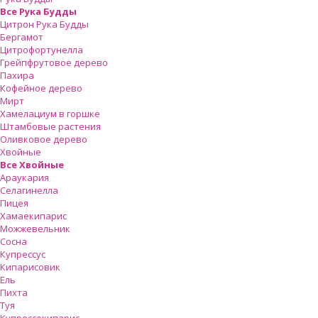
Все Рука Будды
Цитрон Рука Будды
Бергамот
Цитрофортунелла
Грейпфрутовое дерево
Пахира
Кофейное дерево
Мирт
Хамелациум в горшке
Штамбовые растения
Оливковое дерево
Хвойные
Все Хвойные
Араукария
Селагинелла
Пицея
Хамаекипарис
Можжевельник
Сосна
Купрессус
Кипарисовик
Ель
Пихта
Туя