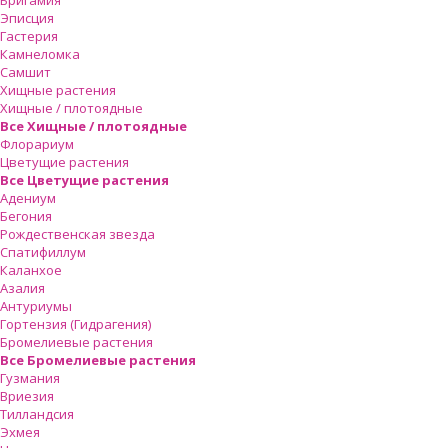
Бригамия
Эписция
Гастерия
Камнеломка
Самшит
Хищные растения
Хищные / плотоядные
Все Хищные / плотоядные
Флорариум
Цветущие растения
Все Цветущие растения
Адениум
Бегония
Рождественская звезда
Спатифиллум
Каланхое
Азалия
Антуриумы
Гортензия (Гидрагения)
Бромелиевые растения
Все Бромелиевые растения
Гузмания
Вриезия
Тилландсия
Эхмея