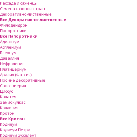
Рассада и саженцы
Ваш отзыв
Семена газонных трав
Декоративно-лиственные
Все Декоративно-лиственные
Филодендрон
Папоротники
Все Папоротники
Адиантум
Асплениум
Блехнум
Даваллия
Нефролепис
Платицериум
Аралия (Фатсия)
Прочие декоративные
Сансевиерия
Циссус
Калатея
Замиокулкас
Коллизия
Кротон
Все Кротон
Кодиеум
Кодиеум Петра
Кодиеум Экселент