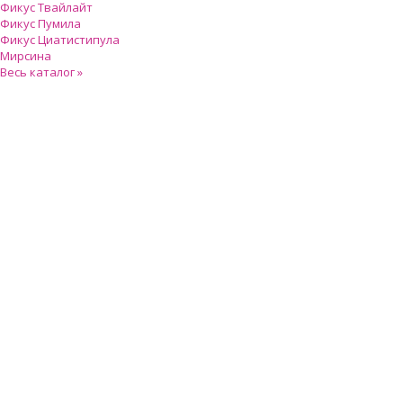
Фикус Твайлайт
Фикус Пумила
Фикус Циатистипула
Мирсина
Весь каталог »