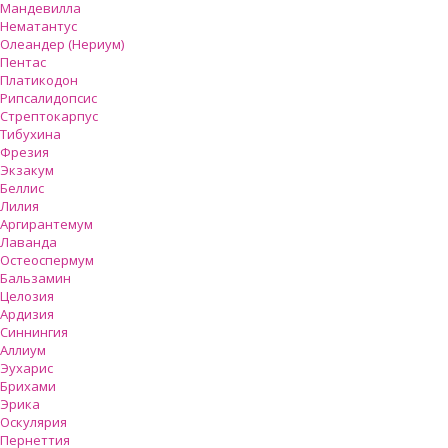
Мандевилла
Нематантус
Олеандер (Нериум)
Пентас
Платикодон
Рипсалидопсис
Стрептокарпус
Тибухина
Фрезия
Экзакум
Беллис
Лилия
Аргирантемум
Лаванда
Остеоспермум
Бальзамин
Целозия
Ардизия
Синнингия
Аллиум
Эухарис
Брихами
Эрика
Оскулярия
Пернеттия