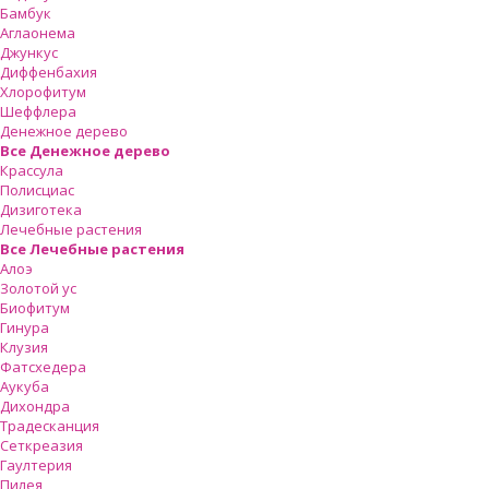
Бамбук
Аглаонема
Джункус
Диффенбахия
Хлорофитум
Шеффлера
Денежное дерево
Все Денежное дерево
Крассула
Полисциас
Дизиготека
Лечебные растения
Все Лечебные растения
Алоэ
Золотой ус
Биофитум
Гинура
Клузия
Фатсхедера
Аукуба
Дихондра
Традесканция
Сеткреазия
Гаултерия
Пилея