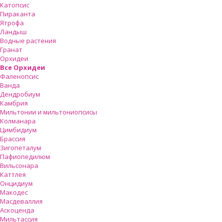
Катопсис
Пираканта
Ятрофа
Ландыш
Водные растения
Гранат
Орхидеи
Все Орхидеи
Фаленопсис
Ванда
Дендробиум
Камбрия
Мильтонии и мильтониопсисы
Колманара
Цимбидиум
Брассия
Зигопеталум
Пафиопедилюм
Вильсонара
Каттлея
Онцидиум
Макодес
Масдеваллия
Аскоценда
Мильтассия