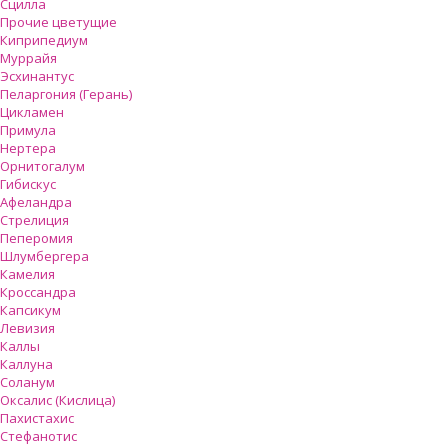
Сцилла
Прочие цветущие
Киприпедиум
Муррайя
Эсхинантус
Пеларгония (Герань)
Цикламен
Примула
Нертера
Орнитогалум
Гибискус
Афеландра
Стрелиция
Пеперомия
Шлумбергера
Камелия
Кроссандра
Капсикум
Левизия
Каллы
Каллуна
Соланум
Оксалис (Кислица)
Пахистахис
Стефанотис