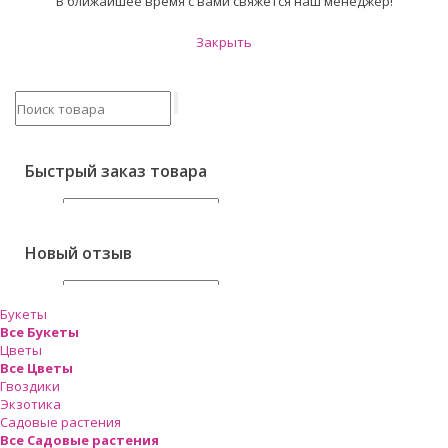
В ближайшее время с вами свяжется наш менеджер!
Закрыть
Быстрый заказ товара
Имя
*
Телефон
*
Новый отзыв
Адрес доставки
Имя
*
Букеты
Все Букеты
Ваш e-mail
Цветы
Ваш комментарий
Фото
Все Цветы
Заказать
Гвоздики
Оцените товар
Экзотика
Садовые растения
Все Садовые растения