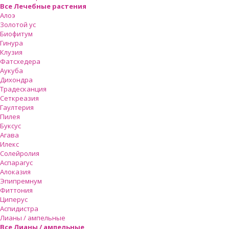
Все Лечебные растения
Алоэ
Золотой ус
Биофитум
Гинура
Клузия
Фатсхедера
Аукуба
Дихондра
Традесканция
Сеткреазия
Гаултерия
Пилея
Буксус
Агава
Илекс
Солейролия
Аспарагус
Алоказия
Эпипремнум
Фиттония
Циперус
Аспидистра
Лианы / ампельные
Все Лианы / ампельные