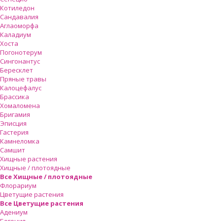
Котиледон
Сандавалия
Аглаоморфа
Каладиум
Хоста
Погонотерум
Сингонантус
Бересклет
Пряные травы
Калоцефалус
Брассика
Хомаломена
Бригамия
Эписция
Гастерия
Камнеломка
Самшит
Хищные растения
Хищные / плотоядные
Все Хищные / плотоядные
Флорариум
Цветущие растения
Все Цветущие растения
Адениум