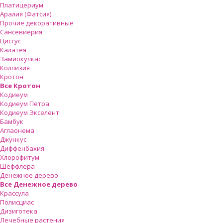
Платицериум
Аралия (Фатсия)
Прочие декоративные
Сансевиерия
Циссус
Калатея
Замиокулкас
Коллизия
Кротон
Все Кротон
Кодиеум
Кодиеум Петра
Кодиеум Экселент
Бамбук
Аглаонема
Джункус
Диффенбахия
Хлорофитум
Шеффлера
Денежное дерево
Все Денежное дерево
Крассула
Полисциас
Дизиготека
Лечебные растения