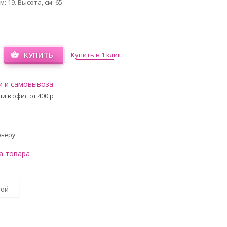
: 19. Высота, см: 65.
КУПИТЬ
Купить в 1 клик
и и самовывоза
и в офис от 400 p
рьеру
а товара
вой