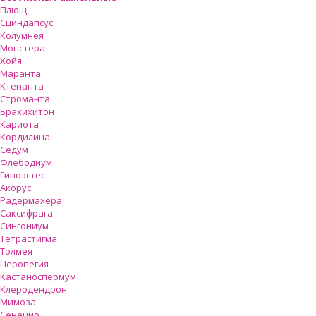
Плющ
Сциндапсус
Колумнея
Монстера
Хойя
Маранта
Ктенанта
Строманта
Брахихитон
Кариота
Кордилина
Седум
Флебодиум
Гипоэстес
Акорус
Радермахера
Саксифрага
Сингониум
Тетрастигма
Толмея
Церопегия
Кастаноспермум
Клеродендрон
Мимоза
Сенецио