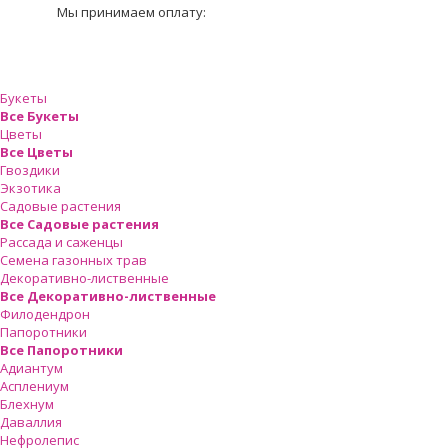
Мы принимаем оплату:
Букеты
Все Букеты
Цветы
Все Цветы
Гвоздики
Экзотика
Садовые растения
Все Садовые растения
Рассада и саженцы
Семена газонных трав
Декоративно-лиственные
Все Декоративно-лиственные
Филодендрон
Папоротники
Все Папоротники
Адиантум
Асплениум
Блехнум
Даваллия
Нефролепис