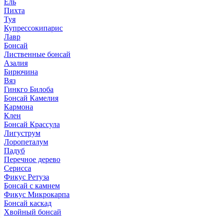
Ель
Пихта
Туя
Купрессокипарис
Лавр
Бонсай
Лиственные бонсай
Азалия
Бирючина
Вяз
Гинкго Билоба
Бонсай Камелия
Кармона
Клен
Бонсай Крассула
Лигуструм
Лоропеталум
Падуб
Перечное дерево
Серисса
Фикус Ретуза
Бонсай с камнем
Фикус Микрокарпа
Бонсай каскад
Хвойный бонсай