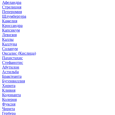
Афеландра
Стрелиция
Пеперомия
Шлумбергера
Камелия
Кроссандра
Капсикум
Левизия
Каллы
Каллуна
Соланум
Оксалис (Кислица)
Пахистахис
Стефанотис
Абутилон
Астильба
Брактеанта
Бугенвиллия
Хирита
Кливия
Кодонанта
Колерия
Фуксия
Чирита
Гербера