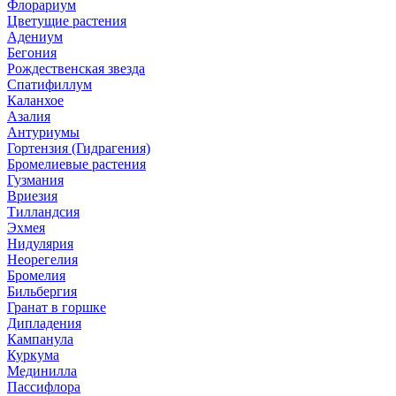
Флорариум
Цветущие растения
Адениум
Бегония
Рождественская звезда
Спатифиллум
Каланхое
Азалия
Антуриумы
Гортензия (Гидрагения)
Бромелиевые растения
Гузмания
Вриезия
Тилландсия
Эхмея
Нидулярия
Неорегелия
Бромелия
Бильбергия
Гранат в горшке
Дипладения
Кампанула
Куркума
Мединилла
Пассифлора