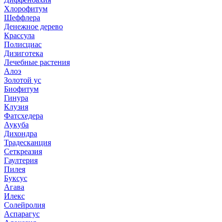
Хлорофитум
Шеффлера
Денежное дерево
Крассула
Полисциас
Дизиготека
Лечебные растения
Алоэ
Золотой ус
Биофитум
Гинура
Клузия
Фатсхедера
Аукуба
Дихондра
Традесканция
Сеткреазия
Гаултерия
Пилея
Буксус
Агава
Илекс
Солейролия
Аспарагус