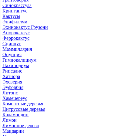
Синокрассула
Криптантус
Кактусы
Эпифиллум
Эхинокактус Грузони
Апорокактус
Феррокактус
Сцирпус
Маммиллярия
Опунция
Гимнокалициум
Пахиподиум
Рипсалис
Хатиора
Эхеверия
Эуфорбия
Литопс
Хамецереус
Комнатные деревья
Цитрусовые деревья
Каламондин
Лимон
Лимонное дерево
Мандарин