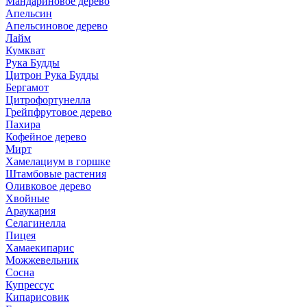
Мандариновое дерево
Апельсин
Апельсиновое дерево
Лайм
Кумкват
Рука Будды
Цитрон Рука Будды
Бергамот
Цитрофортунелла
Грейпфрутовое дерево
Пахира
Кофейное дерево
Мирт
Хамелациум в горшке
Штамбовые растения
Оливковое дерево
Хвойные
Араукария
Селагинелла
Пицея
Хамаекипарис
Можжевельник
Сосна
Купрессус
Кипарисовик