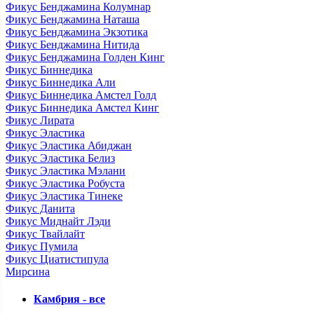
Фикус Бенджамина Колумнар
Фикус Бенджамина Наташа
Фикус Бенджамина Экзотика
Фикус Бенджамина Нитида
Фикус Бенджамина Голден Кинг
Фикус Биннедика
Фикус Биннедика Али
Фикус Биннедика Амстел Голд
Фикус Биннедика Амстел Кинг
Фикус Лирата
Фикус Эластика
Фикус Эластика Абиджан
Фикус Эластика Белиз
Фикус Эластика Мэлани
Фикус Эластика Робуста
Фикус Эластика Тинеке
Фикус Данита
Фикус Миднайт Лэди
Фикус Твайлайт
Фикус Пумила
Фикус Циатистипула
Мирсина
Камбрия - все