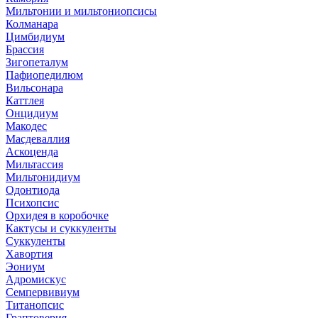
Мильтонии и мильтониопсисы
Колманара
Цимбидиум
Брассия
Зигопеталум
Пафиопедилюм
Вильсонара
Каттлея
Онцидиум
Макодес
Масдеваллия
Аскоценда
Мильтассия
Мильтонидиум
Одонтиода
Психопсис
Орхидея в коробочке
Кактусы и суккуленты
Суккуленты
Хавортия
Эониум
Адромискус
Семпервивиум
Титанопсис
Граптоверия