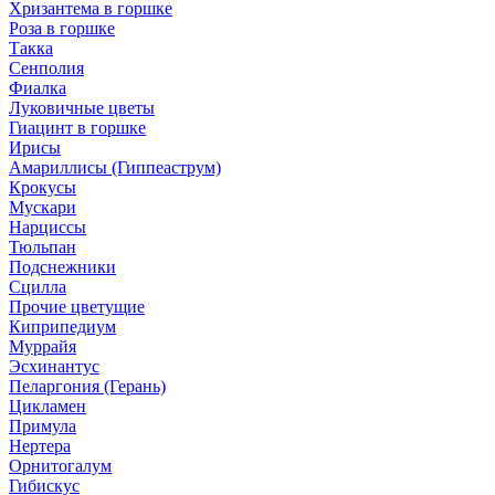
Хризантема в горшке
Роза в горшке
Такка
Сенполия
Фиалка
Луковичные цветы
Гиацинт в горшке
Ирисы
Амариллисы (Гиппеаструм)
Крокусы
Мускари
Нарциссы
Тюльпан
Подснежники
Сцилла
Прочие цветущие
Киприпедиум
Муррайя
Эсхинантус
Пеларгония (Герань)
Цикламен
Примула
Нертера
Орнитогалум
Гибискус