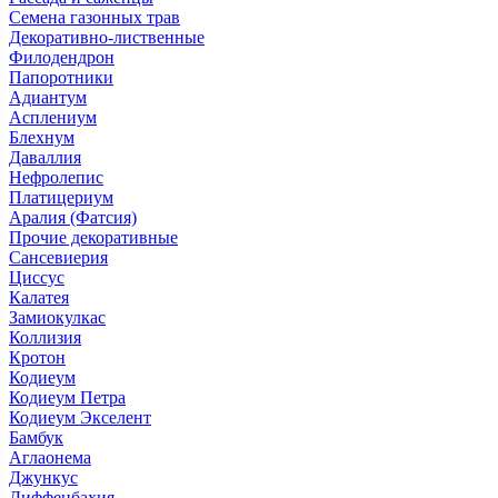
Семена газонных трав
Декоративно-лиственные
Филодендрон
Папоротники
Адиантум
Асплениум
Блехнум
Даваллия
Нефролепис
Платицериум
Аралия (Фатсия)
Прочие декоративные
Сансевиерия
Циссус
Калатея
Замиокулкас
Коллизия
Кротон
Кодиеум
Кодиеум Петра
Кодиеум Экселент
Бамбук
Аглаонема
Джункус
Диффенбахия