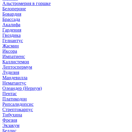
Альстромерия в горшке
Белопероне
Бовардия
Брассада
Акалифа
Гардения
Гвоздика
Гелиантус
Жасмин
Иксора
Импатиенс
Каллистемон
Лептоспермум
Лудизия
Мандевилла
Нематантус
Олеандер (Нериум)
Пентас
Платикодон
Рипсалидопсис
Стрептокарпус
Тибухина
Фрезия
Экзакум
Беллис