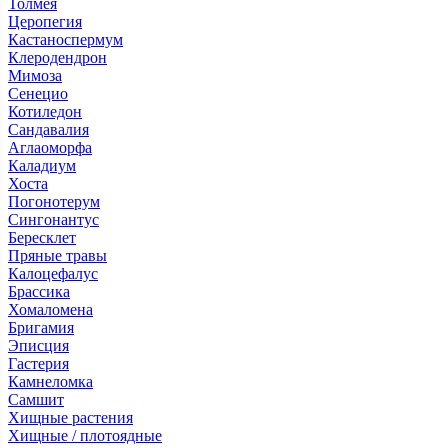
Толмея
Церопегия
Кастаноспермум
Клеродендрон
Мимоза
Сенецио
Котиледон
Сандавалия
Аглаоморфа
Каладиум
Хоста
Погонотерум
Сингонантус
Бересклет
Пряные травы
Калоцефалус
Брассика
Хомаломена
Бригамия
Эписция
Гастерия
Камнеломка
Самшит
Хищные растения
Хищные / плотоядные