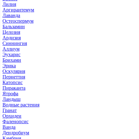
Лилия
Аргирантемум
Лаванда
Остеоспермум
Бальзамин
Целозия
Ардизия
Синнингия
Аллиум
Эухарис
Брихами
Эрика
Оскулярия
Пернеттия
Катопсис
Пираканта
Ятрофа
Ландыш
Водные растения
Гранат
Орхидеи
Фаленопсис
Ванда
Дендробиум
Камбрия