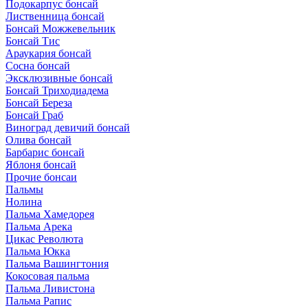
Подокарпус бонсай
Лиственница бонсай
Бонсай Можжевельник
Бонсай Тис
Араукария бонсай
Сосна бонсай
Эксклюзивные бонсай
Бонсай Триходиадема
Бонсай Береза
Бонсай Граб
Виноград девичий бонсай
Олива бонсай
Барбарис бонсай
Яблоня бонсай
Прочие бонсаи
Пальмы
Нолина
Пальма Хамедорея
Пальма Арека
Цикас Революта
Пальмa Юкка
Пальма Вашингтония
Кокосовая пальма
Пальма Ливистона
Пальма Рапис