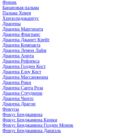
Финик
Банановая пальма
Пальма Ховея
Хризолидокарпус
Драцены
Драцена Маргината
Драцена Фрагранс
Драцена Джанет Крейг
Драцена Компакта
Драцена Лемон Лайм
Драцена Анита
Драцена Рефлекса
Драцена Голден Кост
Драцена Елоу Кост
Драцена Массанжеана
Драцена Рики
Драцена Санта Роза
Драцена Стеуднери
Драцена Чинто
Драцена Драгон
Фикусы
Фикус Бенджамина
Фикус Бенджамина Кинки
Фикус Бенджамина Голден Моник
Фикус Бенджамина Даниэль