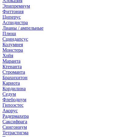
Алоказия
Эпипремнум
Фиттония
Циперус
Аспидистра
Лианы / ампельные
Плющ
Сциндапсус
Колумнея
Монстера
Хойя
Маранта
Ктенанта
Строманта
Брахихитон
Кариота
Кордилина
Седум
Флебодиум
Гипоэстес
Акорус
Радермахера
Саксифрага
Сингониум
Тетрастигма