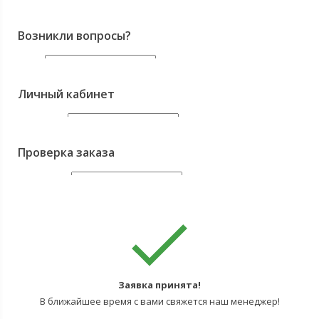
Имя
Телефон
Возникли вопросы?
Отправить
Имя
*
Телефон
*
Личный кабинет
E-mail
Ваш e-mail
Пароль
Забыли?
Проверка заказа
Опишите ваш вопрос
*
Авторизоваться
Регистрация
Отправить
Код заказа
Проверить
Заявка принята!
В ближайшее время с вами свяжется наш менеджер!