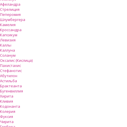
Афеландра
Стрелиция
Пеперомия
Шлумбергера
Камелия
Кроссандра
Капсикум
Левизия
Каллы
Каллуна
Соланум
Оксалис (Кислица)
Пахистахис
Стефанотис
Абутилон
Астильба
Брактеанта
Бугенвиллия
Хирита
Кливия
Кодонанта
Колерия
Фуксия
Чирита
Гербера