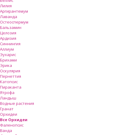
Беллис
Лилия
Аргирантемум
Лаванда
Остеоспермум
Бальзамин
Целозия
Ардизия
Синнингия
Аллиум
Эухарис
Брихами
Эрика
Оскулярия
Пернеттия
Катопсис
Пираканта
Ятрофа
Ландыш
Водные растения
Гранат
Орхидеи
Все Орхидеи
Фаленопсис
Ванда