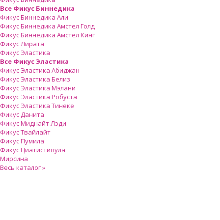
Все Фикус Биннедика
Фикус Биннедика Али
Фикус Биннедика Амстел Голд
Фикус Биннедика Амстел Кинг
Фикус Лирата
Фикус Эластика
Все Фикус Эластика
Фикус Эластика Абиджан
Фикус Эластика Белиз
Фикус Эластика Мэлани
Фикус Эластика Робуста
Фикус Эластика Тинеке
Фикус Данита
Фикус Миднайт Лэди
Фикус Твайлайт
Фикус Пумила
Фикус Циатистипула
Мирсина
Весь каталог »