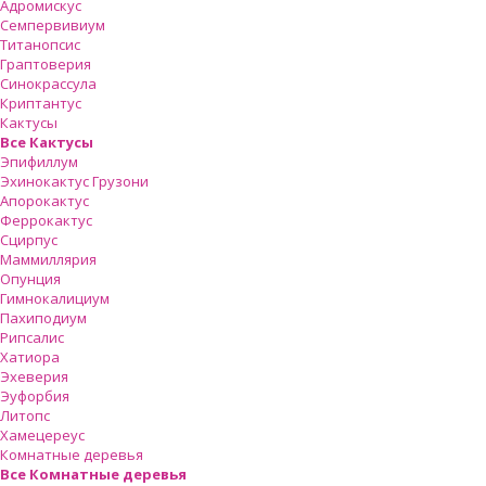
Адромискус
Семпервивиум
Титанопсис
Граптоверия
Синокрассула
Криптантус
Кактусы
Все Кактусы
Эпифиллум
Эхинокактус Грузони
Апорокактус
Феррокактус
Сцирпус
Маммиллярия
Опунция
Гимнокалициум
Пахиподиум
Рипсалис
Хатиора
Эхеверия
Эуфорбия
Литопс
Хамецереус
Комнатные деревья
Все Комнатные деревья