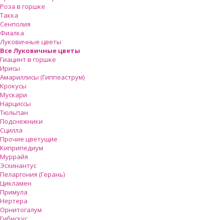
Роза в горшке
Такка
Сенполия
Фиалка
Луковичные цветы
Все Луковичные цветы
Гиацинт в горшке
Ирисы
Амариллисы (Гиппеаструм)
Крокусы
Мускари
Нарциссы
Тюльпан
Подснежники
Сцилла
Прочие цветущие
Киприпедиум
Муррайя
Эсхинантус
Пеларгония (Герань)
Цикламен
Примула
Нертера
Орнитогалум
Гибискус