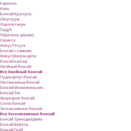
Кармона
Клен
Бонсай Крассула
Лигуструм
Лоропеталум
Падуб
Перечное дерево
Серисса
Фикус Ретуза
Бонсай с камнем
Фикус Микрокарпа
Бонсай каскад
Хвойный бонсай
Все Хвойный бонсай
Подокарпус бонсай
Лиственница бонсай
Бонсай Можжевельник
Бонсай Тис
Араукария бонсай
Сосна бонсай
Эксклюзивные бонсай
Все Эксклюзивные бонсай
Бонсай Триходиадема
Бонсай Береза
Бонсай Граб