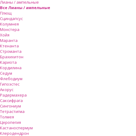
Лианы / ампельные
Все Лианы / ампельные
Плющ
Сциндапсус
Колумнея
Монстера
Хойя
Маранта
Ктенанта
Строманта
Брахихитон
Кариота
Кордилина
Седум
Флебодиум
Гипоэстес
Акорус
Радермахера
Саксифрага
Сингониум
Тетрастигма
Толмея
Церопегия
Кастаноспермум
Клеродендрон