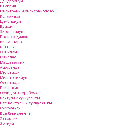
Дендробиум
Камбрия
Мильтонии и мильтониопсисы
Колманара
Цимбидиум
Брассия
Зигопеталум
Пафиопедилюм
Вильсонара
Каттлея
Онцидиум
Макодес
Масдеваллия
Аскоценда
Мильтассия
Мильтонидиум
Одонтиода
Психопсис
Орхидея в коробочке
Кактусы и суккуленты
Все Кактусы и суккуленты
Суккуленты
Все Суккуленты
Хавортия
Эониум