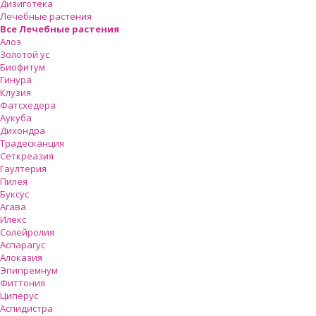
Дизиготека
Лечебные растения
Все Лечебные растения
Алоэ
Золотой ус
Биофитум
Гинура
Клузия
Фатсхедера
Аукуба
Дихондра
Традесканция
Сеткреазия
Гаултерия
Пилея
Буксус
Агава
Илекс
Солейролия
Аспарагус
Алоказия
Эпипремнум
Фиттония
Циперус
Аспидистра