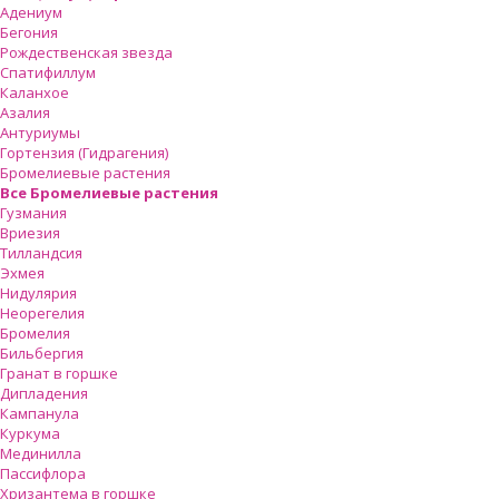
Адениум
Бегония
Рождественская звезда
Спатифиллум
Каланхое
Азалия
Антуриумы
Гортензия (Гидрагения)
Бромелиевые растения
Все Бромелиевые растения
Гузмания
Вриезия
Тилландсия
Эхмея
Нидулярия
Неорегелия
Бромелия
Бильбергия
Гранат в горшке
Дипладения
Кампанула
Куркума
Мединилла
Пассифлора
Хризантема в горшке