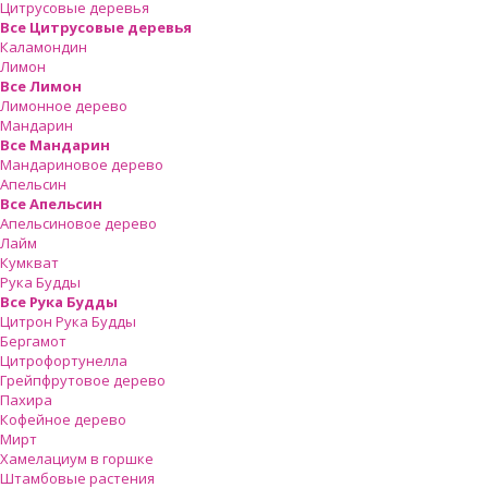
Цитрусовые деревья
Все Цитрусовые деревья
Каламондин
Лимон
Все Лимон
Лимонное дерево
Мандарин
Все Мандарин
Мандариновое дерево
Апельсин
Все Апельсин
Апельсиновое дерево
Лайм
Кумкват
Рука Будды
Все Рука Будды
Цитрон Рука Будды
Бергамот
Цитрофортунелла
Грейпфрутовое дерево
Пахира
Кофейное дерево
Мирт
Хамелациум в горшке
Штамбовые растения