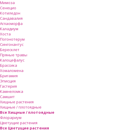
Мимоза
Сенецио
Котиледон
Сандавалия
Аглаоморфа
Каладиум
Хоста
Погонотерум
Сингонантус
Бересклет
Пряные травы
Калоцефалус
Брассика
Хомаломена
Бригамия
Эписция
Гастерия
Камнеломка
Самшит
Хищные растения
Хищные / плотоядные
Все Хищные / плотоядные
Флорариум
Цветущие растения
Все Цветущие растения