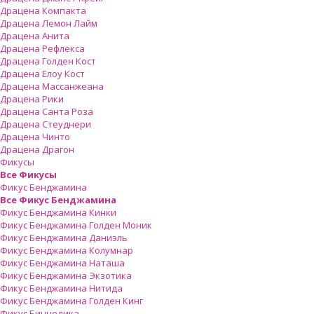
Драцена Компакта
Драцена Лемон Лайм
Драцена Анита
Драцена Рефлекса
Драцена Голден Кост
Драцена Елоу Кост
Драцена Массанжеана
Драцена Рики
Драцена Санта Роза
Драцена Стеуднери
Драцена Чинто
Драцена Драгон
Фикусы
Все Фикусы
Фикус Бенджамина
Все Фикус Бенджамина
Фикус Бенджамина Кинки
Фикус Бенджамина Голден Моник
Фикус Бенджамина Даниэль
Фикус Бенджамина Колумнар
Фикус Бенджамина Наташа
Фикус Бенджамина Экзотика
Фикус Бенджамина Нитида
Фикус Бенджамина Голден Кинг
Фикус Биннедика