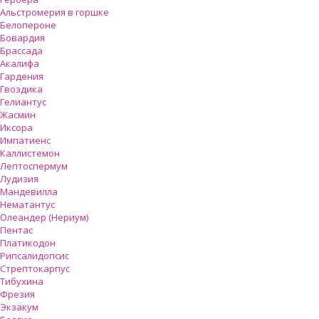
Альстромерия в горшке
Белопероне
Бовардия
Брассада
Акалифа
Гардения
Гвоздика
Гелиантус
Жасмин
Иксора
Импатиенс
Каллистемон
Лептоспермум
Лудизия
Мандевилла
Нематантус
Олеандер (Нериум)
Пентас
Платикодон
Рипсалидопсис
Стрептокарпус
Тибухина
Фрезия
Экзакум