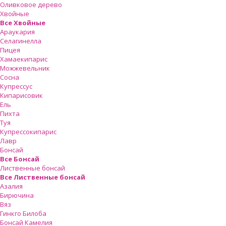
Оливковое дерево
Хвойные
Все Хвойные
Араукария
Селагинелла
Пицея
Хамаекипарис
Можжевельник
Сосна
Купрессус
Кипарисовик
Ель
Пихта
Туя
Купрессокипарис
Лавр
Бонсай
Все Бонсай
Лиственные бонсай
Все Лиственные бонсай
Азалия
Бирючина
Вяз
Гинкго Билоба
Бонсай Камелия