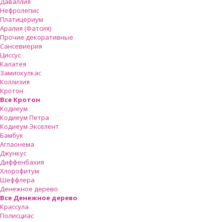
Даваллия
Нефролепис
Платицериум
Аралия (Фатсия)
Прочие декоративные
Сансевиерия
Циссус
Калатея
Замиокулкас
Коллизия
Кротон
Все Кротон
Кодиеум
Кодиеум Петра
Кодиеум Экселент
Бамбук
Аглаонема
Джункус
Диффенбахия
Хлорофитум
Шеффлера
Денежное дерево
Все Денежное дерево
Крассула
Полисциас