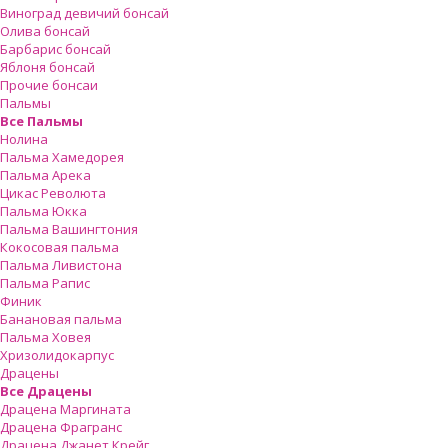
Виноград девичий бонсай
Олива бонсай
Барбарис бонсай
Яблоня бонсай
Прочие бонсаи
Пальмы
Все Пальмы
Нолина
Пальма Хамедорея
Пальма Арека
Цикас Революта
Пальмa Юкка
Пальма Вашингтония
Кокосовая пальма
Пальма Ливистона
Пальма Рапис
Финик
Банановая пальма
Пальма Ховея
Хризолидокарпус
Драцены
Все Драцены
Драцена Маргината
Драцена Фрагранс
Драцена Джанет Крейг