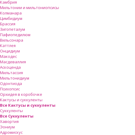
Камбрия
Мильтонии и мильтониопсисы
Колманара
Цимбидиум
Брассия
Зигопеталум
Пафиопедилюм
Вильсонара
Каттлея
Онцидиум
Макодес
Масдеваллия
Аскоценда
Мильтассия
Мильтонидиум
Одонтиода
Психопсис
Орхидея в коробочке
Кактусы и суккуленты
Все Кактусы и суккуленты
Суккуленты
Все Суккуленты
Хавортия
Эониум
Адромискус