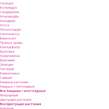
Сенецио
Котиледон
Сандавалия
Аглаоморфа
Каладиум
Хоста
Погонотерум
Сингонантус
Бересклет
Пряные травы
Калоцефалус
Брассика
Хомаломена
Бригамия
Эписция
Гастерия
Камнеломка
Самшит
Хищные растения
Хищные / плотоядные
Все Хищные / плотоядные
Флорариум
Цветущие растения
Все Цветущие растения
Адениум