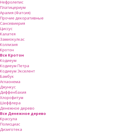
Нефролепис
Платицериум
Аралия (Фатсия)
Прочие декоративные
Сансевиерия
Циссус
Калатея
Замиокулкас
Коллизия
Кротон
Все Кротон
Кодиеум
Кодиеум Петра
Кодиеум Экселент
Бамбук
Аглаонема
Джункус
Диффенбахия
Хлорофитум
Шеффлера
Денежное дерево
Все Денежное дерево
Крассула
Полисциас
Дизиготека