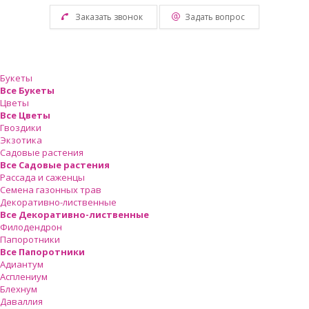
Заказать звонок
Задать вопрос
Букеты
Все Букеты
Цветы
Все Цветы
Гвоздики
Экзотика
Садовые растения
Все Садовые растения
Рассада и саженцы
Семена газонных трав
Декоративно-лиственные
Все Декоративно-лиственные
Филодендрон
Папоротники
Все Папоротники
Адиантум
Асплениум
Блехнум
Даваллия