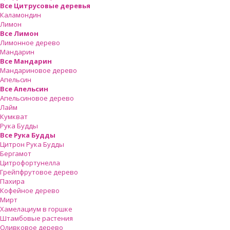
Все Цитрусовые деревья
Каламондин
Лимон
Все Лимон
Лимонное дерево
Мандарин
Все Мандарин
Мандариновое дерево
Апельсин
Все Апельсин
Апельсиновое дерево
Лайм
Кумкват
Рука Будды
Все Рука Будды
Цитрон Рука Будды
Бергамот
Цитрофортунелла
Грейпфрутовое дерево
Пахира
Кофейное дерево
Мирт
Хамелациум в горшке
Штамбовые растения
Оливковое дерево