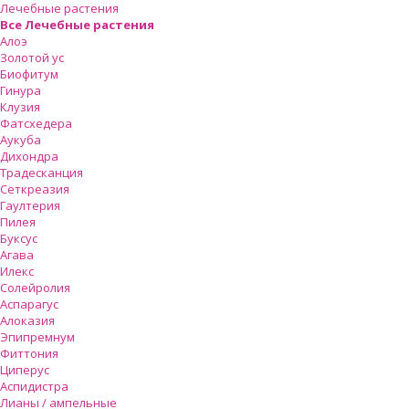
Лечебные растения
Все Лечебные растения
Алоэ
Золотой ус
Биофитум
Гинура
Клузия
Фатсхедера
Аукуба
Дихондра
Традесканция
Сеткреазия
Гаултерия
Пилея
Буксус
Агава
Илекс
Солейролия
Аспарагус
Алоказия
Эпипремнум
Фиттония
Циперус
Аспидистра
Лианы / ампельные