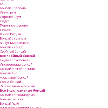
Клен
Бонсай Крассула
Лигуструм
Лоропеталум
Падуб
Перечное дерево
Серисса
Фикус Ретуза
Бонсай с камнем
Фикус Микрокарпа
Бонсай каскад
Хвойный бонсай
Все Хвойный бонсай
Подокарпус бонсай
Лиственница бонсай
Бонсай Можжевельник
Бонсай Тис
Араукария бонсай
Сосна бонсай
Эксклюзивные бонсай
Все Эксклюзивные бонсай
Бонсай Триходиадема
Бонсай Береза
Бонсай Граб
Виноград девичий бонсай