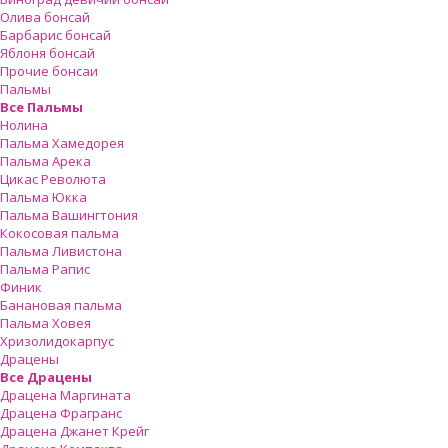
Олива бонсай
Барбарис бонсай
Яблоня бонсай
Прочие бонсаи
Пальмы
Все Пальмы
Нолина
Пальма Хамедорея
Пальма Арека
Цикас Революта
Пальмa Юкка
Пальма Вашингтония
Кокосовая пальма
Пальма Ливистона
Пальма Рапис
Финик
Банановая пальма
Пальма Ховея
Хризолидокарпус
Драцены
Все Драцены
Драцена Маргината
Драцена Фрагранс
Драцена Джанет Крейг