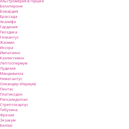
Альстромерия в горшке
Белопероне
Бовардия
Брассада
Акалифа
Гардения
Гвоздика
Гелиантус
Жасмин
Иксора
Импатиенс
Каллистемон
Лептоспермум
Лудизия
Мандевилла
Нематантус
Олеандер (Нериум)
Пентас
Платикодон
Рипсалидопсис
Стрептокарпус
Тибухина
Фрезия
Экзакум
Беллис