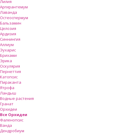
Лилия
Аргирантемум
Лаванда
Остеоспермум
Бальзамин
Целозия
Ардизия
Синнингия
Аллиум
Эухарис
Брихами
Эрика
Оскулярия
Пернеттия
Катопсис
Пираканта
Ятрофа
Ландыш
Водные растения
Гранат
Орхидеи
Все Орхидеи
Фаленопсис
Ванда
Дендробиум