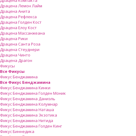
Драцена Компакта
Драцена Лемон Лайм
Драцена Анита
Драцена Рефлекса
Драцена Голден Кост
Драцена Елоу Кост
Драцена Массанжеана
Драцена Рики
Драцена Санта Роза
Драцена Стеуднери
Драцена Чинто
Драцена Драгон
Фикусы
Все Фикусы
Фикус Бенджамина
Все Фикус Бенджамина
Фикус Бенджамина Кинки
Фикус Бенджамина Голден Моник
Фикус Бенджамина Даниэль
Фикус Бенджамина Колумнар
Фикус Бенджамина Наташа
Фикус Бенджамина Экзотика
Фикус Бенджамина Нитида
Фикус Бенджамина Голден Кинг
Фикус Биннедика