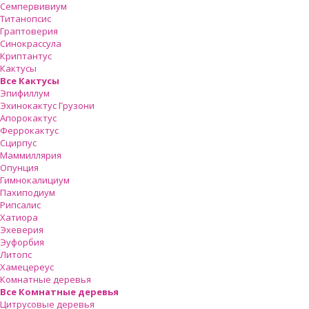
Семпервивиум
Титанопсис
Граптоверия
Синокрассула
Криптантус
Кактусы
Все Кактусы
Эпифиллум
Эхинокактус Грузони
Апорокактус
Феррокактус
Сцирпус
Маммиллярия
Опунция
Гимнокалициум
Пахиподиум
Рипсалис
Хатиора
Эхеверия
Эуфорбия
Литопс
Хамецереус
Комнатные деревья
Все Комнатные деревья
Цитрусовые деревья