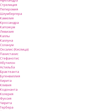
Афеландра
Стрелиция
Пеперомия
Шлумбергера
Камелия
Кроссандра
Капсикум
Левизия
Каллы
Каллуна
Соланум
Оксалис (Кислица)
Пахистахис
Стефанотис
Абутилон
Астильба
Брактеанта
Бугенвиллия
Хирита
Кливия
Кодонанта
Колерия
Фуксия
Чирита
Гербера