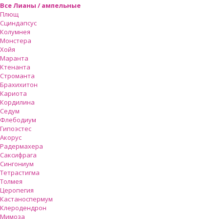
Все Лианы / ампельные
Плющ
Сциндапсус
Колумнея
Монстера
Хойя
Маранта
Ктенанта
Строманта
Брахихитон
Кариота
Кордилина
Седум
Флебодиум
Гипоэстес
Акорус
Радермахера
Саксифрага
Сингониум
Тетрастигма
Толмея
Церопегия
Кастаноспермум
Клеродендрон
Мимоза