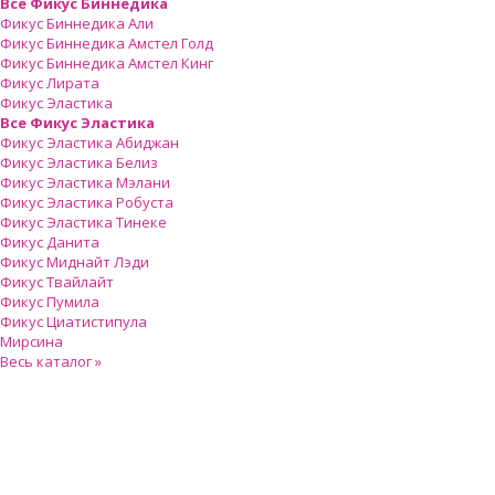
Все Фикус Биннедика
Фикус Биннедика Али
Фикус Биннедика Амстел Голд
Фикус Биннедика Амстел Кинг
Фикус Лирата
Фикус Эластика
Все Фикус Эластика
Фикус Эластика Абиджан
Фикус Эластика Белиз
Фикус Эластика Мэлани
Фикус Эластика Робуста
Фикус Эластика Тинеке
Фикус Данита
Фикус Миднайт Лэди
Фикус Твайлайт
Фикус Пумила
Фикус Циатистипула
Мирсина
Весь каталог »