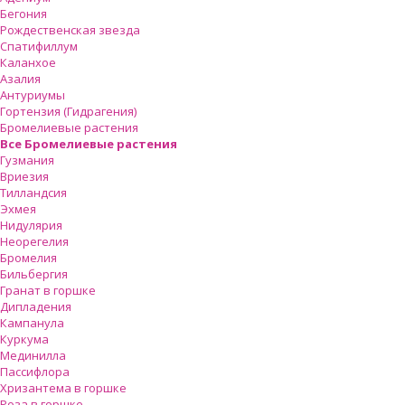
Бегония
Рождественская звезда
Спатифиллум
Каланхое
Азалия
Антуриумы
Гортензия (Гидрагения)
Бромелиевые растения
Все Бромелиевые растения
Гузмания
Вриезия
Тилландсия
Эхмея
Нидулярия
Неорегелия
Бромелия
Бильбергия
Гранат в горшке
Дипладения
Кампанула
Куркума
Мединилла
Пассифлора
Хризантема в горшке
Роза в горшке