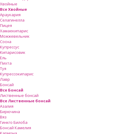
Хвойные
Все Хвойные
Араукария
Селагинелла
Пицея
Хамаекипарис
Можжевельник
Сосна
Купрессус
Кипарисовик
Ель
Пихта
Туя
Купрессокипарис
Лавр
Бонсай
Все Бонсай
Лиственные бонсай
Все Лиственные бонсай
Азалия
Бирючина
Вяз
Гинкго Билоба
Бонсай Камелия
Кармона