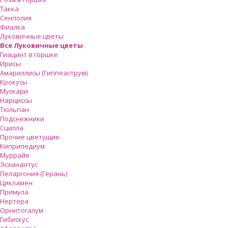
Такка
Сенполия
Фиалка
Луковичные цветы
Все Луковичные цветы
Гиацинт в горшке
Ирисы
Амариллисы (Гиппеаструм)
Крокусы
Мускари
Нарциссы
Тюльпан
Подснежники
Сцилла
Прочие цветущие
Киприпедиум
Муррайя
Эсхинантус
Пеларгония (Герань)
Цикламен
Примула
Нертера
Орнитогалум
Гибискус