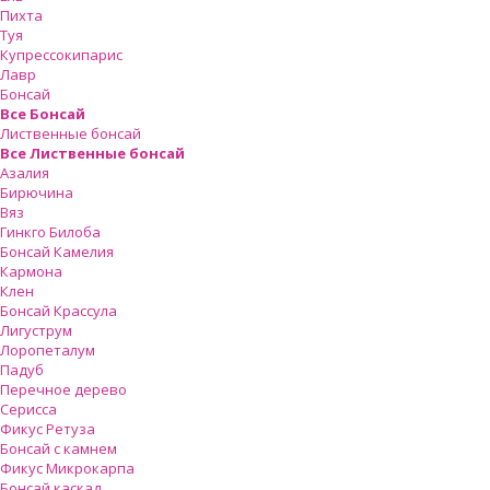
Пихта
Туя
Купрессокипарис
Лавр
Бонсай
Все Бонсай
Лиственные бонсай
Все Лиственные бонсай
Азалия
Бирючина
Вяз
Гинкго Билоба
Бонсай Камелия
Кармона
Клен
Бонсай Крассула
Лигуструм
Лоропеталум
Падуб
Перечное дерево
Серисса
Фикус Ретуза
Бонсай с камнем
Фикус Микрокарпа
Бонсай каскад