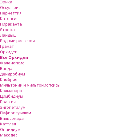
Эрика
Оскулярия
Пернеттия
Катопсис
Пираканта
Ятрофа
Ландыш
Водные растения
Гранат
Орхидеи
Все Орхидеи
Фаленопсис
Ванда
Дендробиум
Камбрия
Мильтонии и мильтониопсисы
Колманара
Цимбидиум
Брассия
Зигопеталум
Пафиопедилюм
Вильсонара
Каттлея
Онцидиум
Макодес