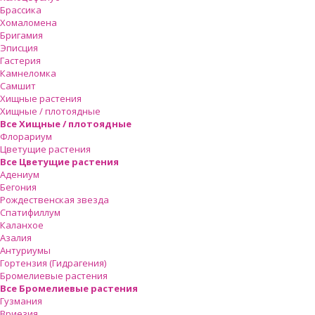
Брассика
Хомаломена
Бригамия
Эписция
Гастерия
Камнеломка
Самшит
Хищные растения
Хищные / плотоядные
Все Хищные / плотоядные
Флорариум
Цветущие растения
Все Цветущие растения
Адениум
Бегония
Рождественская звезда
Спатифиллум
Каланхое
Азалия
Антуриумы
Гортензия (Гидрагения)
Бромелиевые растения
Все Бромелиевые растения
Гузмания
Вриезия