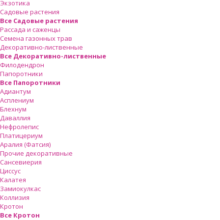
Экзотика
Садовые растения
Все Садовые растения
Рассада и саженцы
Семена газонных трав
Декоративно-лиственные
Все Декоративно-лиственные
Филодендрон
Папоротники
Все Папоротники
Адиантум
Асплениум
Блехнум
Даваллия
Нефролепис
Платицериум
Аралия (Фатсия)
Прочие декоративные
Сансевиерия
Циссус
Калатея
Замиокулкас
Коллизия
Кротон
Все Кротон