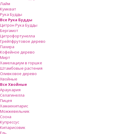
Лайм
Кумкват
Рука Будды
Все Рука Будды
Цитрон Рука Будды
Бергамот
Цитрофортунелла
Грейпфрутовое дерево
Пахира
Кофейное дерево
Мирт
Хамелациум в горшке
Штамбовые растения
Оливковое дерево
Хвойные
Все Хвойные
Араукария
Селагинелла
Пицея
Хамаекипарис
Можжевельник
Сосна
Купрессус
Кипарисовик
Ель