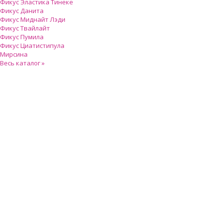
Фикус Эластика Тинеке
Фикус Данита
Фикус Миднайт Лэди
Фикус Твайлайт
Фикус Пумила
Фикус Циатистипула
Мирсина
Весь каталог »