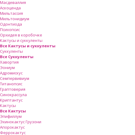
Масдеваллия
Аскоценда
Мильтассия
Мильтонидиум
Одонтиода
Психопсис
Орхидея в коробочке
Кактусы и суккуленты
Все Кактусы и суккуленты
Суккуленты
Все Суккуленты
Хавортия
Эониум
Адромискус
Семпервивиум
Титанопсис
Граптоверия
Синокрассула
Криптантус
Кактусы
Все Кактусы
Эпифиллум
Эхинокактус Грузони
Апорокактус
Феррокактус