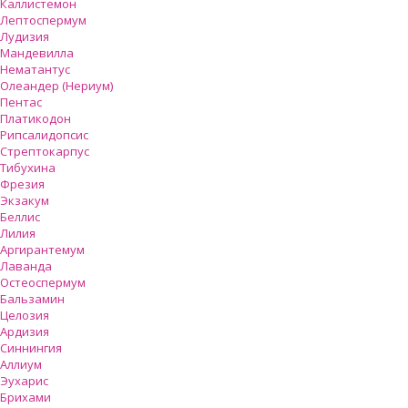
Каллистемон
Лептоспермум
Лудизия
Мандевилла
Нематантус
Олеандер (Нериум)
Пентас
Платикодон
Рипсалидопсис
Стрептокарпус
Тибухина
Фрезия
Экзакум
Беллис
Лилия
Аргирантемум
Лаванда
Остеоспермум
Бальзамин
Целозия
Ардизия
Синнингия
Аллиум
Эухарис
Брихами