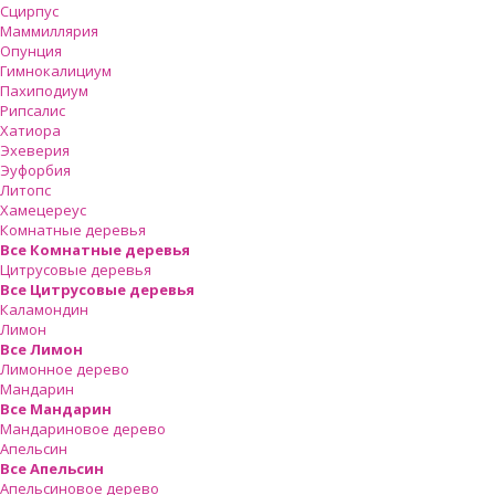
Сцирпус
Маммиллярия
Опунция
Гимнокалициум
Пахиподиум
Рипсалис
Хатиора
Эхеверия
Эуфорбия
Литопс
Хамецереус
Комнатные деревья
Все Комнатные деревья
Цитрусовые деревья
Все Цитрусовые деревья
Каламондин
Лимон
Все Лимон
Лимонное дерево
Мандарин
Все Мандарин
Мандариновое дерево
Апельсин
Все Апельсин
Апельсиновое дерево