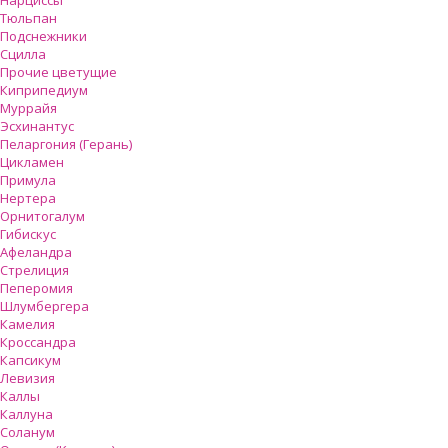
Нарциссы
Тюльпан
Подснежники
Сцилла
Прочие цветущие
Киприпедиум
Муррайя
Эсхинантус
Пеларгония (Герань)
Цикламен
Примула
Нертера
Орнитогалум
Гибискус
Афеландра
Стрелиция
Пеперомия
Шлумбергера
Камелия
Кроссандра
Капсикум
Левизия
Каллы
Каллуна
Соланум