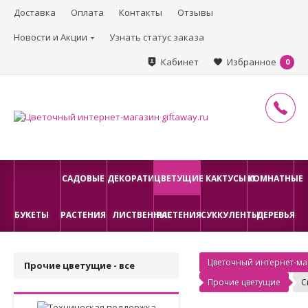
Доставка
Оплата
Контакты
Отзывы
Новости и Акции
Узнать статус заказа
Кабинет
Избранное
0
САДОВЫЕ
ДЕКОРАТИВНО-
ЦВЕТУЩИЕ
КАКТУСЫ И
КОМНАТНЫЕ
БУКЕТЫ
РАСТЕНИЯ
ЛИСТВЕННЫЕ
РАСТЕНИЯ
СУККУЛЕНТЫ
ДЕРЕВЬЯ
Цветочный интернет-маг
Прочие цветущие - все
Прочие цветущие
С