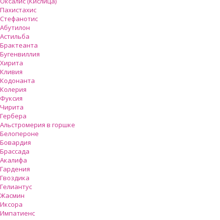
Оксалис (Кислица)
Пахистахис
Стефанотис
Абутилон
Астильба
Брактеанта
Бугенвиллия
Хирита
Кливия
Кодонанта
Колерия
Фуксия
Чирита
Гербера
Альстромерия в горшке
Белопероне
Бовардия
Брассада
Акалифа
Гардения
Гвоздика
Гелиантус
Жасмин
Иксора
Импатиенс