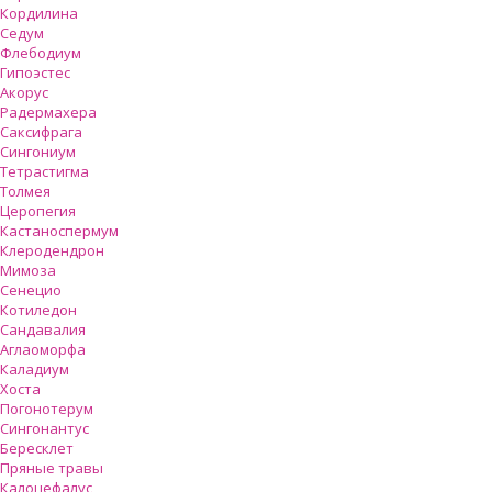
Кордилина
Седум
Флебодиум
Гипоэстес
Акорус
Радермахера
Саксифрага
Сингониум
Тетрастигма
Толмея
Церопегия
Кастаноспермум
Клеродендрон
Мимоза
Сенецио
Котиледон
Сандавалия
Аглаоморфа
Каладиум
Хоста
Погонотерум
Сингонантус
Бересклет
Пряные травы
Калоцефалус