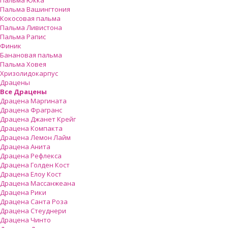
Пальмa Юкка
Пальма Вашингтония
Кокосовая пальма
Пальма Ливистона
Пальма Рапис
Финик
Банановая пальма
Пальма Ховея
Хризолидокарпус
Драцены
Все Драцены
Драцена Маргината
Драцена Фрагранс
Драцена Джанет Крейг
Драцена Компакта
Драцена Лемон Лайм
Драцена Анита
Драцена Рефлекса
Драцена Голден Кост
Драцена Елоу Кост
Драцена Массанжеана
Драцена Рики
Драцена Санта Роза
Драцена Стеуднери
Драцена Чинто