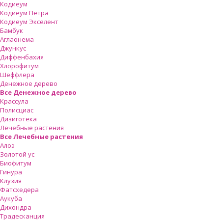
Кодиеум
Кодиеум Петра
Кодиеум Экселент
Бамбук
Аглаонема
Джункус
Диффенбахия
Хлорофитум
Шеффлера
Денежное дерево
Все Денежное дерево
Крассула
Полисциас
Дизиготека
Лечебные растения
Все Лечебные растения
Алоэ
Золотой ус
Биофитум
Гинура
Клузия
Фатсхедера
Аукуба
Дихондра
Традесканция