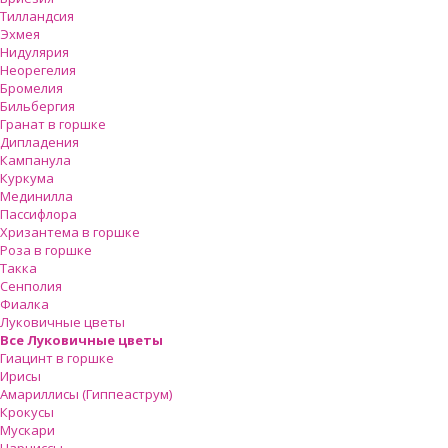
Тилландсия
Эхмея
Нидулярия
Неорегелия
Бромелия
Бильбергия
Гранат в горшке
Дипладения
Кампанула
Куркума
Мединилла
Пассифлора
Хризантема в горшке
Роза в горшке
Такка
Сенполия
Фиалка
Луковичные цветы
Все Луковичные цветы
Гиацинт в горшке
Ирисы
Амариллисы (Гиппеаструм)
Крокусы
Мускари