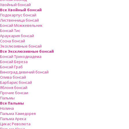
Хвойный бонсай
Все Хвойный бонсай
Подокарпус бонсай
Лиственница бонсай
Бонсай Можжевельник
Бонсай Тис
Араукария бонсай
Сосна бонсай
Эксклюзивные бонсай
Все Эксклюзивные бонсай
Бонсай Триходиадема
Бонсай Береза
Бонсай Граб
Виноград девичий бонсай
Олива бонсай
Барбарис бонсай
Яблоня бонсай
Прочие бонсаи
Пальмы
Все Пальмы
Нолина
Пальма Хамедорея
Пальма Арека
Цикас Революта