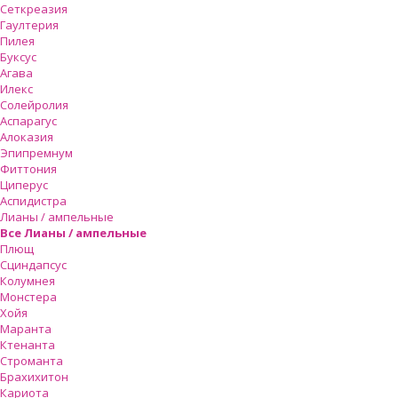
Сеткреазия
Гаултерия
Пилея
Буксус
Агава
Илекс
Солейролия
Аспарагус
Алоказия
Эпипремнум
Фиттония
Циперус
Аспидистра
Лианы / ампельные
Все Лианы / ампельные
Плющ
Сциндапсус
Колумнея
Монстера
Хойя
Маранта
Ктенанта
Строманта
Брахихитон
Кариота