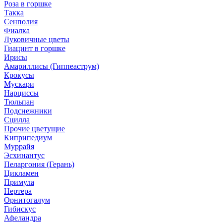
Роза в горшке
Такка
Сенполия
Фиалка
Луковичные цветы
Гиацинт в горшке
Ирисы
Амариллисы (Гиппеаструм)
Крокусы
Мускари
Нарциссы
Тюльпан
Подснежники
Сцилла
Прочие цветущие
Киприпедиум
Муррайя
Эсхинантус
Пеларгония (Герань)
Цикламен
Примула
Нертера
Орнитогалум
Гибискус
Афеландра