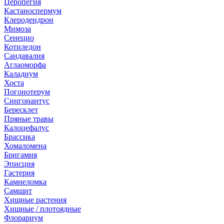
Церопегия
Кастаноспермум
Клеродендрон
Мимоза
Сенецио
Котиледон
Сандавалия
Аглаоморфа
Каладиум
Хоста
Погонотерум
Сингонантус
Бересклет
Пряные травы
Калоцефалус
Брассика
Хомаломена
Бригамия
Эписция
Гастерия
Камнеломка
Самшит
Хищные растения
Хищные / плотоядные
Флорариум