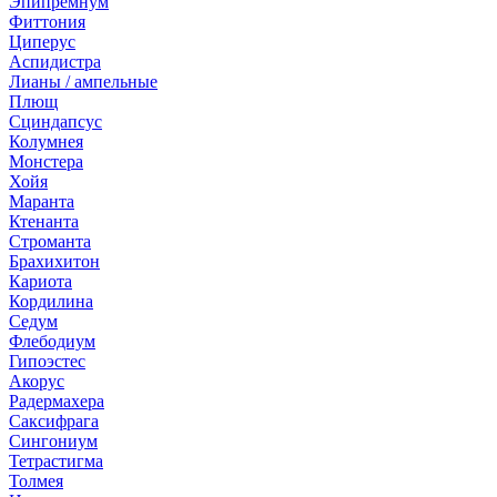
Эпипремнум
Фиттония
Циперус
Аспидистра
Лианы / ампельные
Плющ
Сциндапсус
Колумнея
Монстера
Хойя
Маранта
Ктенанта
Строманта
Брахихитон
Кариота
Кордилина
Седум
Флебодиум
Гипоэстес
Акорус
Радермахера
Саксифрага
Сингониум
Тетрастигма
Толмея