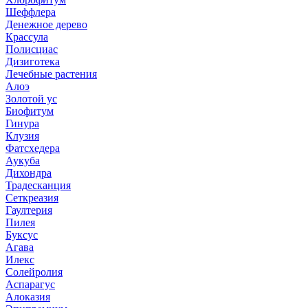
Шеффлера
Денежное дерево
Крассула
Полисциас
Дизиготека
Лечебные растения
Алоэ
Золотой ус
Биофитум
Гинура
Клузия
Фатсхедера
Аукуба
Дихондра
Традесканция
Сеткреазия
Гаултерия
Пилея
Буксус
Агава
Илекс
Солейролия
Аспарагус
Алоказия