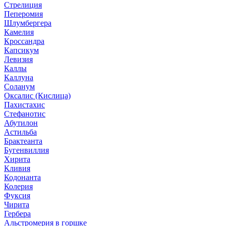
Стрелиция
Пеперомия
Шлумбергера
Камелия
Кроссандра
Капсикум
Левизия
Каллы
Каллуна
Соланум
Оксалис (Кислица)
Пахистахис
Стефанотис
Абутилон
Астильба
Брактеанта
Бугенвиллия
Хирита
Кливия
Кодонанта
Колерия
Фуксия
Чирита
Гербера
Альстромерия в горшке