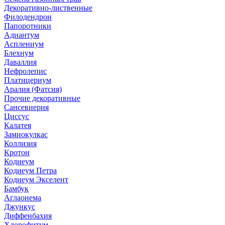
Декоративно-лиственные
Филодендрон
Папоротники
Адиантум
Асплениум
Блехнум
Даваллия
Нефролепис
Платицериум
Аралия (Фатсия)
Прочие декоративные
Сансевиерия
Циссус
Калатея
Замиокулкас
Коллизия
Кротон
Кодиеум
Кодиеум Петра
Кодиеум Экселент
Бамбук
Аглаонема
Джункус
Диффенбахия
Хлорофитум