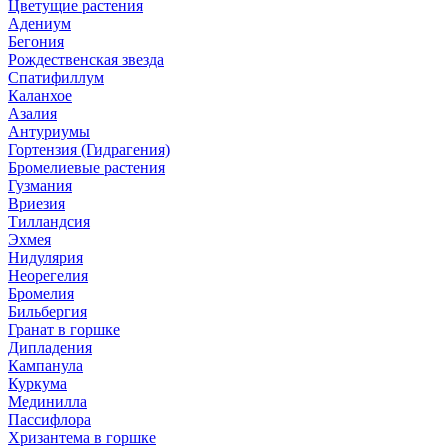
Цветущие растения
Адениум
Бегония
Рождественская звезда
Спатифиллум
Каланхое
Азалия
Антуриумы
Гортензия (Гидрагения)
Бромелиевые растения
Гузмания
Вриезия
Тилландсия
Эхмея
Нидулярия
Неорегелия
Бромелия
Бильбергия
Гранат в горшке
Дипладения
Кампанула
Куркума
Мединилла
Пассифлора
Хризантема в горшке