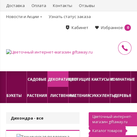
Доставка
Оплата
Контакты
Отзывы
Новости и Акции
Узнать статус заказа
Кабинет
Избранное
0
САДОВЫЕ
ДЕКОРАТИВНО-
ЦВЕТУЩИЕ
КАКТУСЫ И
КОМНАТНЫЕ
БУКЕТЫ
РАСТЕНИЯ
ЛИСТВЕННЫЕ
РАСТЕНИЯ
СУККУЛЕНТЫ
ДЕРЕВЬЯ
Цветочный интернет-
Дихондра - все
магазин giftaway.ru
Каталог товаров