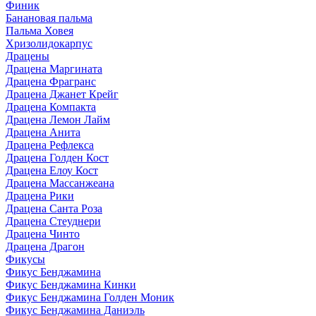
Финик
Банановая пальма
Пальма Ховея
Хризолидокарпус
Драцены
Драцена Маргината
Драцена Фрагранс
Драцена Джанет Крейг
Драцена Компакта
Драцена Лемон Лайм
Драцена Анита
Драцена Рефлекса
Драцена Голден Кост
Драцена Елоу Кост
Драцена Массанжеана
Драцена Рики
Драцена Санта Роза
Драцена Стеуднери
Драцена Чинто
Драцена Драгон
Фикусы
Фикус Бенджамина
Фикус Бенджамина Кинки
Фикус Бенджамина Голден Моник
Фикус Бенджамина Даниэль