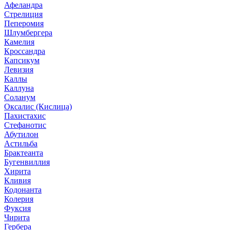
Афеландра
Стрелиция
Пеперомия
Шлумбергера
Камелия
Кроссандра
Капсикум
Левизия
Каллы
Каллуна
Соланум
Оксалис (Кислица)
Пахистахис
Стефанотис
Абутилон
Астильба
Брактеанта
Бугенвиллия
Хирита
Кливия
Кодонанта
Колерия
Фуксия
Чирита
Гербера