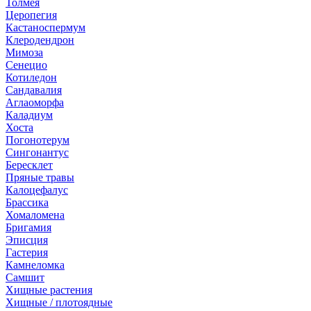
Толмея
Церопегия
Кастаноспермум
Клеродендрон
Мимоза
Сенецио
Котиледон
Сандавалия
Аглаоморфа
Каладиум
Хоста
Погонотерум
Сингонантус
Бересклет
Пряные травы
Калоцефалус
Брассика
Хомаломена
Бригамия
Эписция
Гастерия
Камнеломка
Самшит
Хищные растения
Хищные / плотоядные