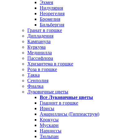
Эхмея
Нидулярия
Неорегелия
Бромелия
Бильбергия
Гранат в горшке
Дипладения
Кампанула
Куркума
Мединилла
Пассифлора
Хризантема в горшке
Роза в горшке
Такка
Сенполия
Фиалка
Луковичные цветы
Все Луковичные цветы
Гиацинт в горшке
Ирисы
Амариллисы (Гиппеаструм)
Крокусы
Мускари
Нарциссы
Тюльпан