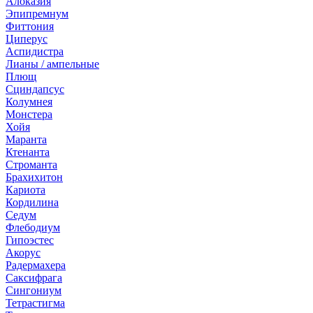
Алоказия
Эпипремнум
Фиттония
Циперус
Аспидистра
Лианы / ампельные
Плющ
Сциндапсус
Колумнея
Монстера
Хойя
Маранта
Ктенанта
Строманта
Брахихитон
Кариота
Кордилина
Седум
Флебодиум
Гипоэстес
Акорус
Радермахера
Саксифрага
Сингониум
Тетрастигма