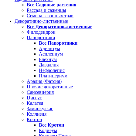
Все Садовые растения
Рассада и саженцы
Семена газонных трав
Декоративно-лиственные
Все Декоративно-лиственные
Филодендрон
Папоротники
Все Папоротники
Адиантум
Асплениум
Блехнум
Даваллия
Нефролепис
Платицериум
Аралия (Фатсия)
Прочие декоративные
Сансевиерия
Циссус
Калатея
Замиокулкас
Коллизия
Кротон
Все Кротон
Кодиеум
Кодиеум Петра