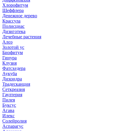
Хлорофитум
Шеффлера
Денежное дерево
Крассула
Полисциас
Дизиготека
Лечебные растения
Алоэ
Золотой ус
Биофитум
Гинура
Клузия
Фатсхедера
Аукуба
Дихондра
Традесканция
Сеткреазия
Гаултерия
Пилея
Буксус
Агава
Илекс
Солейролия
Аспарагус