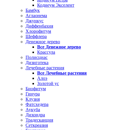
Кодиеум Экселент
Бамбук
Аглаонема
Джункус
Диффенбахия
Хлорофитум
Шеффлера
Денежное дерево
Все Денежное дерево
Крассула
Полисциас
Дизиготека
Лечебные растения
Все Лечебные растения
Алоэ
Золотой ус
Биофитум
Гинура
Клузия
Фатсхедера
Аукуба
Дихондра
Традесканция
Сеткреазия