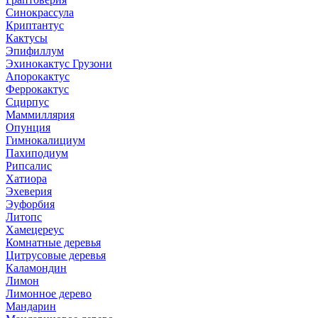
Синокрассула
Криптантус
Кактусы
Эпифиллум
Эхинокактус Грузони
Апорокактус
Феррокактус
Сцирпус
Маммиллярия
Опунция
Гимнокалициум
Пахиподиум
Рипсалис
Хатиора
Эхеверия
Эуфорбия
Литопс
Хамецереус
Комнатные деревья
Цитрусовые деревья
Каламондин
Лимон
Лимонное дерево
Мандарин