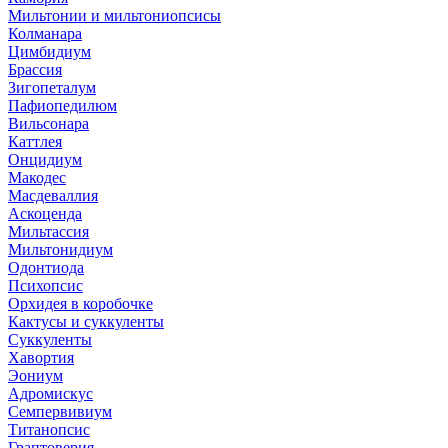
Мильтонии и мильтониопсисы
Колманара
Цимбидиум
Брассия
Зигопеталум
Пафиопедилюм
Вильсонара
Каттлея
Онцидиум
Макодес
Масдеваллия
Аскоценда
Мильтассия
Мильтонидиум
Одонтиода
Психопсис
Орхидея в коробочке
Кактусы и суккуленты
Суккуленты
Хавортия
Эониум
Адромискус
Семпервивиум
Титанопсис
Граптоверия