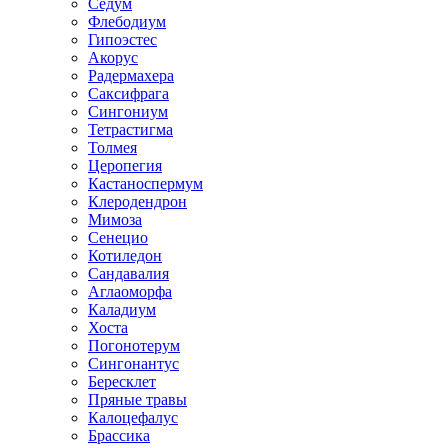
Седум
Флебодиум
Гипоэстес
Акорус
Радермахера
Саксифрага
Сингониум
Тетрастигма
Толмея
Церопегия
Кастаноспермум
Клеродендрон
Мимоза
Сенецио
Котиледон
Сандавалия
Аглаоморфа
Каладиум
Хоста
Погонотерум
Сингонантус
Бересклет
Пряные травы
Калоцефалус
Брассика