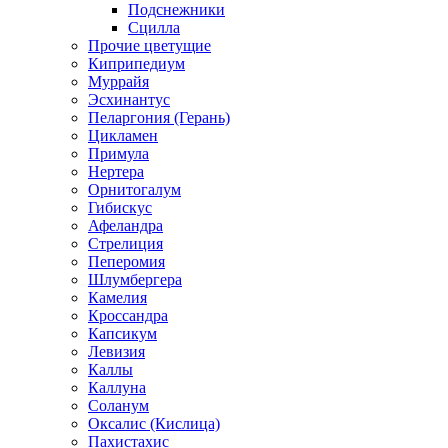
Подснежники
Сцилла
Прочие цветущие
Киприпедиум
Муррайя
Эсхинантус
Пеларгония (Герань)
Цикламен
Примула
Нертера
Орнитогалум
Гибискус
Афеландра
Стрелиция
Пеперомия
Шлумбергера
Камелия
Кроссандра
Капсикум
Левизия
Каллы
Каллуна
Соланум
Оксалис (Кислица)
Пахистахис