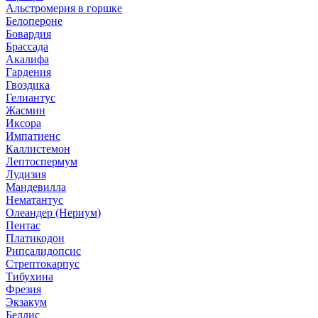
Альстромерия в горшке
Белопероне
Бовардия
Брассада
Акалифа
Гардения
Гвоздика
Гелиантус
Жасмин
Иксора
Импатиенс
Каллистемон
Лептоспермум
Лудизия
Мандевилла
Нематантус
Олеандер (Нериум)
Пентас
Платикодон
Рипсалидопсис
Стрептокарпус
Тибухина
Фрезия
Экзакум
Беллис