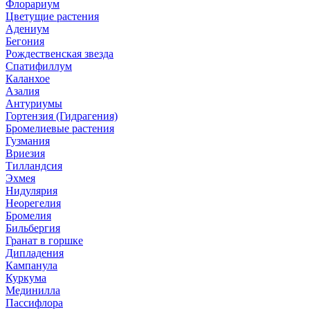
Флорариум
Цветущие растения
Адениум
Бегония
Рождественская звезда
Спатифиллум
Каланхое
Азалия
Антуриумы
Гортензия (Гидрагения)
Бромелиевые растения
Гузмания
Вриезия
Тилландсия
Эхмея
Нидулярия
Неорегелия
Бромелия
Бильбергия
Гранат в горшке
Дипладения
Кампанула
Куркума
Мединилла
Пассифлора