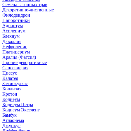
Семена газонных трав
Декоративно-лиственные
Филодендрон
Папоротники
Адиантум
Асплениум
Блехнум
Даваллия
Нефролепис
Платицериум
Аралия (Фатсия)
Прочие декоративные
Сансевиерия
Циссус
Калатея
Замиокулкас
Коллизия
Кротон
Кодиеум
Кодиеум Петра
Кодиеум Экселент
Бамбук
Аглаонема
Джункус
Диффенбахия