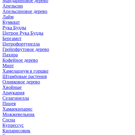
Мандариновое дерево
Апельсин
Апельсиновое дерево
Лайм
Кумкват
Рука Будды
Цитрон Рука Будды
Бергамот
Цитрофортунелла
Грейпфрутовое дерево
Пахира
Кофейное дерево
Мирт
Хамелациум в горшке
Штамбовые растения
Оливковое дерево
Хвойные
Араукария
Селагинелла
Пицея
Хамаекипарис
Можжевельник
Сосна
Купрессус
Кипарисовик