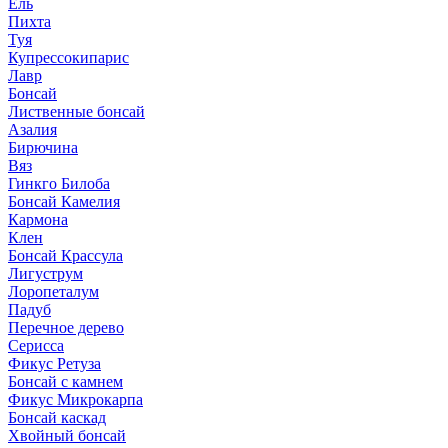
Ель
Пихта
Туя
Купрессокипарис
Лавр
Бонсай
Лиственные бонсай
Азалия
Бирючина
Вяз
Гинкго Билоба
Бонсай Камелия
Кармона
Клен
Бонсай Крассула
Лигуструм
Лоропеталум
Падуб
Перечное дерево
Серисса
Фикус Ретуза
Бонсай с камнем
Фикус Микрокарпа
Бонсай каскад
Хвойный бонсай