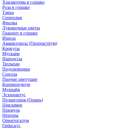
Хризантема в горшке
Роза в горшке
Такка
Сенполия
Фиалка
Луковичные цветы
Гиацинт в горшке
Ирисы
Амариллисы (Гиппеаструм)
Крокусы
Мускари
Нарциссы
Тюльпан
Подснежники
Сцилла
Прочие цветущие
Киприпедиум
Муррайя
Эсхинантус
Пеларгония (Герань)
Цикламен
Примула
Нертера
Орнитогалум
Гибискус