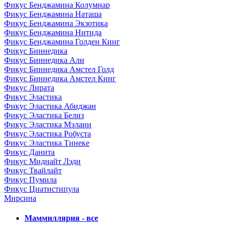
Фикус Бенджамина Колумнар
Фикус Бенджамина Наташа
Фикус Бенджамина Экзотика
Фикус Бенджамина Нитида
Фикус Бенджамина Голден Кинг
Фикус Биннедика
Фикус Биннедика Али
Фикус Биннедика Амстел Голд
Фикус Биннедика Амстел Кинг
Фикус Лирата
Фикус Эластика
Фикус Эластика Абиджан
Фикус Эластика Белиз
Фикус Эластика Мэлани
Фикус Эластика Робуста
Фикус Эластика Тинеке
Фикус Данита
Фикус Миднайт Лэди
Фикус Твайлайт
Фикус Пумила
Фикус Циатистипула
Мирсина
Маммиллярия - все