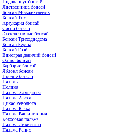
Подокарпус бонсай
Лиственница бонсай
Бонсай Можжевельник
Бонсай Тис
Араукария бонсай
Сосна бонсай
Эксклюзивные бонсай
Бонсай Триходиадема
Бонсай Береза
Бонсай Граб
Виноград девичий бонсай
Олива бонсай
Барбарис бонсай
Яблоня бонсай
Прочие бонсаи
Пальмы
Нолина
Пальма Хамедорея
Пальма Арека
Цикас Революта
Пальмa Юкка
Пальма Вашингтония
Кокосовая пальма
Пальма Ливистона
Пальма Рапис