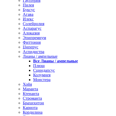
Гаултерия
Пилея
Буксус
Агава
Илекс
Солейролия
Аспарагус
Алоказия
Эпипремнум
Фиттония
Циперус
Аспидистра
Лианы / ампельные
Все Лианы / ампельные
Плющ
Сциндапсус
Колумнея
Монстера
Хойя
Маранта
Ктенанта
Строманта
Брахихитон
Кариота
Кордилина