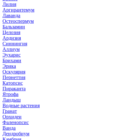
Лилия
Аргирантемум
Лаванда
Остеоспермум
Бальзамин
Целозия
Ардизия
Синнингия
Аллиум
Эухарис
Брихами
Эрика
Оскулярия
Пернеттия
Катопсис
Пираканта
Ятрофа
Ландыш
Водные растения
Гранат
Орхидеи
Фаленопсис
Ванда
Дендробиум
Камбрия