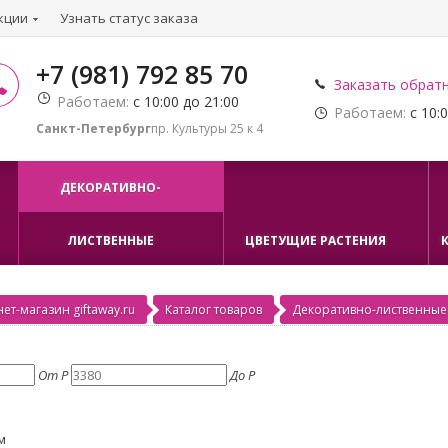
кции
Узнать статус заказа
+7 (981) 792 85 70
Заказать обрат
Работаем:
с 10:00 до 21:00
Работаем:
с 10:0
Санкт-Петербург
пр. Культуры 25 к 4
ДЕКОРАТИВНО-
ЛИСТВЕННЫЕ
ЦВЕТУЩИЕ РАСТЕНИЯ
ет-магазин giftaway.ru
Каталог товаров
Декоративно-лиственные
От
Р
До
Р
м