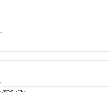
м
м
м двувильчатый