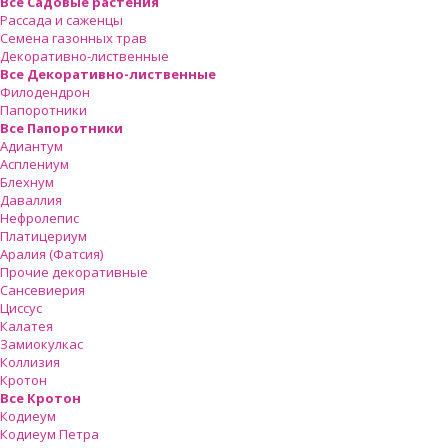
Все Садовые растения
Рассада и саженцы
Семена газонных трав
Декоративно-лиственные
Все Декоративно-лиственные
Филодендрон
Папоротники
Все Папоротники
Адиантум
Асплениум
Блехнум
Даваллия
Нефролепис
Платицериум
Аралия (Фатсия)
Прочие декоративные
Сансевиерия
Циссус
Калатея
Замиокулкас
Коллизия
Кротон
Все Кротон
Кодиеум
Кодиеум Петра