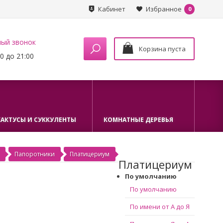
Кабинет
Избранное
0
ный звонок
Корзина пуста
0 до 21:00
КАКТУСЫ И СУККУЛЕНТЫ
КОМНАТНЫЕ ДЕРЕВЬЯ
Папоротники
Платицериум
Платицериум
По умолчанию
По умолчанию
По имени от А до Я