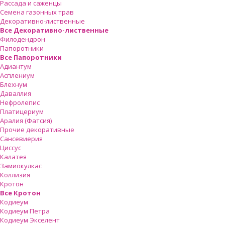
Рассада и саженцы
Семена газонных трав
Декоративно-лиственные
Все Декоративно-лиственные
Филодендрон
Папоротники
Все Папоротники
Адиантум
Асплениум
Блехнум
Даваллия
Нефролепис
Платицериум
Аралия (Фатсия)
Прочие декоративные
Сансевиерия
Циссус
Калатея
Замиокулкас
Коллизия
Кротон
Все Кротон
Кодиеум
Кодиеум Петра
Кодиеум Экселент