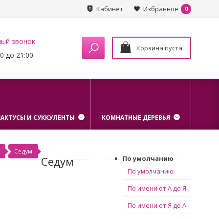
Кабинет
Избранное
0
ный звонок
Корзина пуста
0 до 21:00
КАКТУСЫ И СУККУЛЕНТЫ
КОМНАТНЫЕ ДЕРЕВЬЯ
Седум
Седум
По умолчанию
По умолчанию
По имени от А до Я
По имени от Я до А