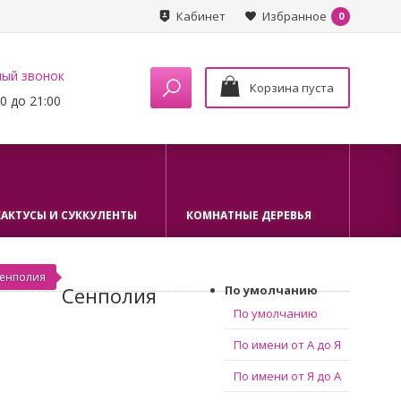
Кабинет
Избранное
0
ный звонок
Корзина пуста
0 до 21:00
КАКТУСЫ И СУККУЛЕНТЫ
КОМНАТНЫЕ ДЕРЕВЬЯ
енполия
Сенполия
По умолчанию
По умолчанию
По имени от А до Я
По имени от Я до А