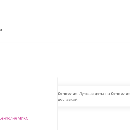
м
Сенполия
. Лучшая
цена
на
Сенполи
доставкой.