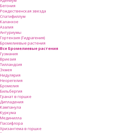
Адениум
Бегония
Рождественская звезда
Спатифиллум
Каланхое
Азалия
Антуриумы
Гортензия (Гидрагения)
Бромелиевые растения
Все Бромелиевые растения
Гузмания
Вриезия
Тилландсия
Эхмея
Нидулярия
Неорегелия
Бромелия
Бильбергия
Гранат в горшке
Дипладения
Кампанула
Куркума
Мединилла
Пассифлора
Хризантема в горшке