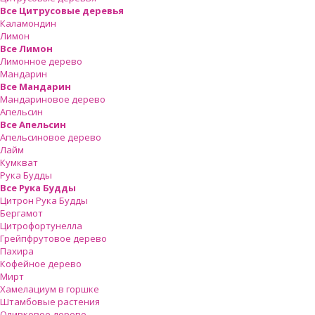
Все Цитрусовые деревья
Каламондин
Лимон
Все Лимон
Лимонное дерево
Мандарин
Все Мандарин
Мандариновое дерево
Апельсин
Все Апельсин
Апельсиновое дерево
Лайм
Кумкват
Рука Будды
Все Рука Будды
Цитрон Рука Будды
Бергамот
Цитрофортунелла
Грейпфрутовое дерево
Пахира
Кофейное дерево
Мирт
Хамелациум в горшке
Штамбовые растения
Оливковое дерево