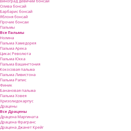
Виноград девичий бонсай
Олива бонсай
Барбарис бонсай
Яблоня бонсай
Прочие бонсаи
Пальмы
Все Пальмы
Нолина
Пальма Хамедорея
Пальма Арека
Цикас Революта
Пальмa Юкка
Пальма Вашингтония
Кокосовая пальма
Пальма Ливистона
Пальма Рапис
Финик
Банановая пальма
Пальма Ховея
Хризолидокарпус
Драцены
Все Драцены
Драцена Маргината
Драцена Фрагранс
Драцена Джанет Крейг