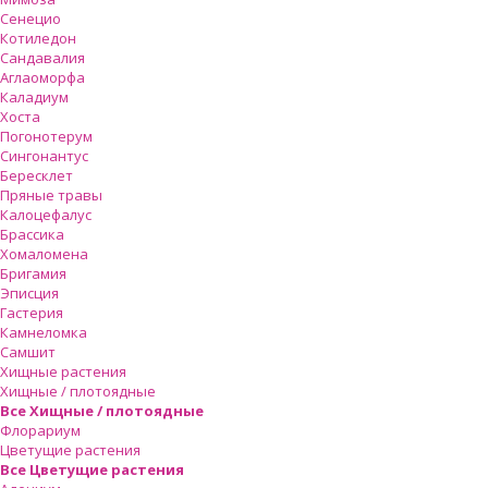
Сенецио
Котиледон
Сандавалия
Аглаоморфа
Каладиум
Хоста
Погонотерум
Сингонантус
Бересклет
Пряные травы
Калоцефалус
Брассика
Хомаломена
Бригамия
Эписция
Гастерия
Камнеломка
Самшит
Хищные растения
Хищные / плотоядные
Все Хищные / плотоядные
Флорариум
Цветущие растения
Все Цветущие растения