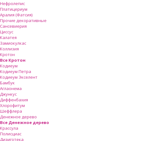
Нефролепис
Платицериум
Аралия (Фатсия)
Прочие декоративные
Сансевиерия
Циссус
Калатея
Замиокулкас
Коллизия
Кротон
Все Кротон
Кодиеум
Кодиеум Петра
Кодиеум Экселент
Бамбук
Аглаонема
Джункус
Диффенбахия
Хлорофитум
Шеффлера
Денежное дерево
Все Денежное дерево
Крассула
Полисциас
Дизиготека