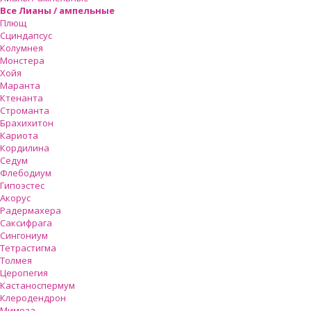
Все Лианы / ампельные
Плющ
Сциндапсус
Колумнея
Монстера
Хойя
Маранта
Ктенанта
Строманта
Брахихитон
Кариота
Кордилина
Седум
Флебодиум
Гипоэстес
Акорус
Радермахера
Саксифрага
Сингониум
Тетрастигма
Толмея
Церопегия
Кастаноспермум
Клеродендрон
Мимоза