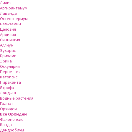
Лилия
Аргирантемум
Лаванда
Остеоспермум
Бальзамин
Целозия
Ардизия
Синнингия
Аллиум
Эухарис
Брихами
Эрика
Оскулярия
Пернеттия
Катопсис
Пираканта
Ятрофа
Ландыш
Водные растения
Гранат
Орхидеи
Все Орхидеи
Фаленопсис
Ванда
Дендробиум