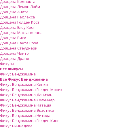
Драцена Компакта
Драцена Лемон Лайм
Драцена Анита
Драцена Рефлекса
Драцена Голден Кост
Драцена Елоу Кост
Драцена Массанжеана
Драцена Рики
Драцена Санта Роза
Драцена Стеуднери
Драцена Чинто
Драцена Драгон
Фикусы
Все Фикусы
Фикус Бенджамина
Все Фикус Бенджамина
Фикус Бенджамина Кинки
Фикус Бенджамина Голден Моник
Фикус Бенджамина Даниэль
Фикус Бенджамина Колумнар
Фикус Бенджамина Наташа
Фикус Бенджамина Экзотика
Фикус Бенджамина Нитида
Фикус Бенджамина Голден Кинг
Фикус Биннедика