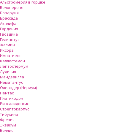
Альстромерия в горшке
Белопероне
Бовардия
Брассада
Акалифа
Гардения
Гвоздика
Гелиантус
Жасмин
Иксора
Импатиенс
Каллистемон
Лептоспермум
Лудизия
Мандевилла
Нематантус
Олеандер (Нериум)
Пентас
Платикодон
Рипсалидопсис
Стрептокарпус
Тибухина
Фрезия
Экзакум
Беллис