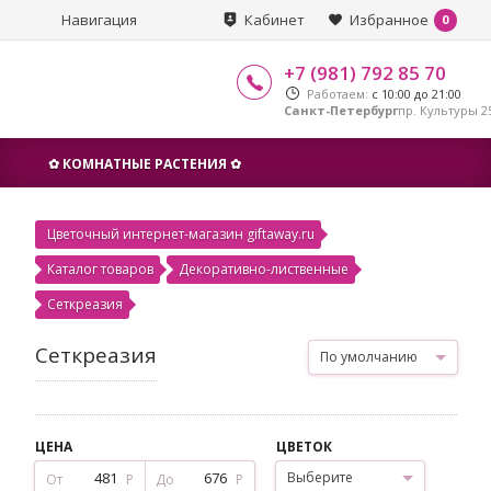
Навигация
Кабинет
Избранное
0
+7 (981) 792 85 70
Работаем:
с 10:00 до 21:00
Санкт-Петербург
пр. Культуры 25
✿ КОМНАТНЫЕ РАСТЕНИЯ ✿
Цветочный интернет-магазин giftaway.ru
Каталог товаров
Декоративно-лиственные
Сеткреазия
Сеткреазия
По умолчанию
ЦЕНА
ЦВЕТОК
Выберите
От
Р
До
Р