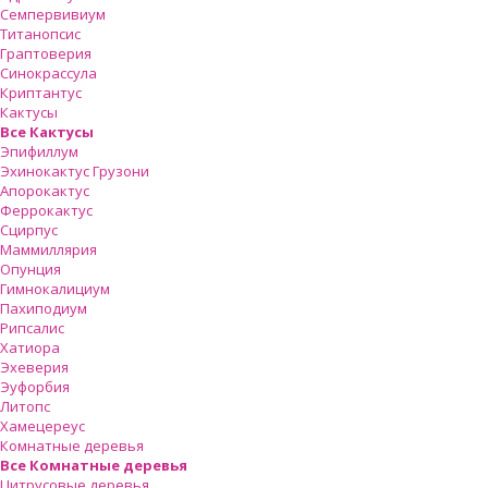
Семпервивиум
Титанопсис
Граптоверия
Синокрассула
Криптантус
Кактусы
Все Кактусы
Эпифиллум
Эхинокактус Грузони
Апорокактус
Феррокактус
Сцирпус
Маммиллярия
Опунция
Гимнокалициум
Пахиподиум
Рипсалис
Хатиора
Эхеверия
Эуфорбия
Литопс
Хамецереус
Комнатные деревья
Все Комнатные деревья
Цитрусовые деревья