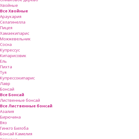
Хвойные
Все Хвойные
Араукария
Селагинелла
Пицея
Хамаекипарис
Можжевельник
Сосна
Купрессус
Кипарисовик
Ель
Пихта
Туя
Купрессокипарис
Лавр
Бонсай
Все Бонсай
Лиственные бонсай
Все Лиственные бонсай
Азалия
Бирючина
Вяз
Гинкго Билоба
Бонсай Камелия