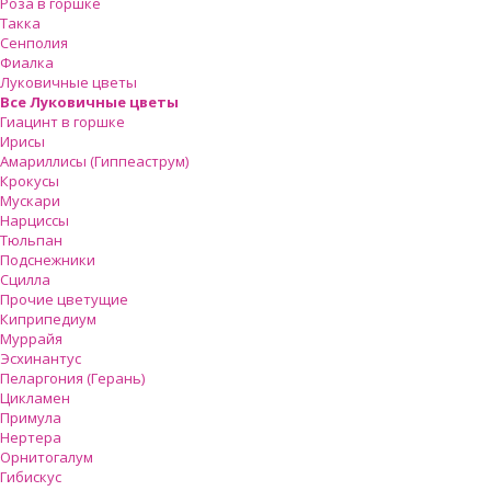
Роза в горшке
Такка
Сенполия
Фиалка
Луковичные цветы
Все Луковичные цветы
Гиацинт в горшке
Ирисы
Амариллисы (Гиппеаструм)
Крокусы
Мускари
Нарциссы
Тюльпан
Подснежники
Сцилла
Прочие цветущие
Киприпедиум
Муррайя
Эсхинантус
Пеларгония (Герань)
Цикламен
Примула
Нертера
Орнитогалум
Гибискус