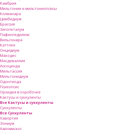
Камбрия
Мильтонии и мильтониопсисы
Колманара
Цимбидиум
Брассия
Зигопеталум
Пафиопедилюм
Вильсонара
Каттлея
Онцидиум
Макодес
Масдеваллия
Аскоценда
Мильтассия
Мильтонидиум
Одонтиода
Психопсис
Орхидея в коробочке
Кактусы и суккуленты
Все Кактусы и суккуленты
Суккуленты
Все Суккуленты
Хавортия
Эониум
Адромискус