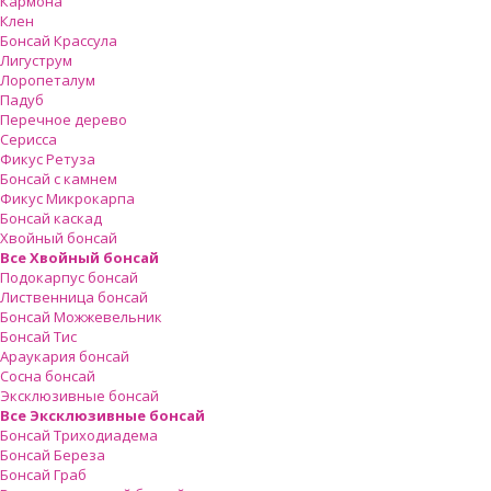
Кармона
Клен
Бонсай Крассула
Лигуструм
Лоропеталум
Падуб
Перечное дерево
Серисса
Фикус Ретуза
Бонсай с камнем
Фикус Микрокарпа
Бонсай каскад
Хвойный бонсай
Все Хвойный бонсай
Подокарпус бонсай
Лиственница бонсай
Бонсай Можжевельник
Бонсай Тис
Араукария бонсай
Сосна бонсай
Эксклюзивные бонсай
Все Эксклюзивные бонсай
Бонсай Триходиадема
Бонсай Береза
Бонсай Граб