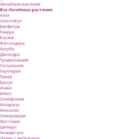
Лечебные растения
Все Лечебные растения
Алоэ
Золотой ус
Биофитум
Гинура
Клузия
Фатсхедера
Аукуба
Дихондра
Традесканция
Сеткреазия
Гаултерия
Пилея
Буксус
Агава
Илекс
Солейролия
Аспарагус
Алоказия
Эпипремнум
Фиттония
Циперус
Аспидистра
Лианы / ампельные