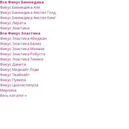
Все Фикус Биннедика
Фикус Биннедика Али
Фикус Биннедика Амстел Голд
Фикус Биннедика Амстел Кинг
Фикус Лирата
Фикус Эластика
Все Фикус Эластика
Фикус Эластика Абиджан
Фикус Эластика Белиз
Фикус Эластика Мэлани
Фикус Эластика Робуста
Фикус Эластика Тинеке
Фикус Данита
Фикус Миднайт Лэди
Фикус Твайлайт
Фикус Пумила
Фикус Циатистипула
Мирсина
Весь каталог »