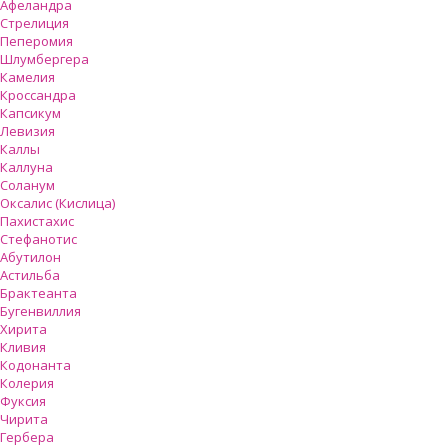
Афеландра
Стрелиция
Пеперомия
Шлумбергера
Камелия
Кроссандра
Капсикум
Левизия
Каллы
Каллуна
Соланум
Оксалис (Кислица)
Пахистахис
Стефанотис
Абутилон
Астильба
Брактеанта
Бугенвиллия
Хирита
Кливия
Кодонанта
Колерия
Фуксия
Чирита
Гербера