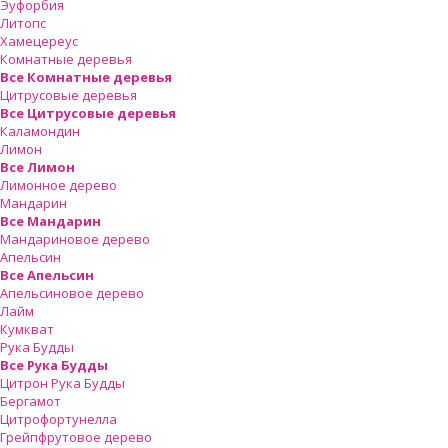
Эуфорбия
Литопс
Хамецереус
Комнатные деревья
Все Комнатные деревья
Цитрусовые деревья
Все Цитрусовые деревья
Каламондин
Лимон
Все Лимон
Лимонное дерево
Мандарин
Все Мандарин
Мандариновое дерево
Апельсин
Все Апельсин
Апельсиновое дерево
Лайм
Кумкват
Рука Будды
Все Рука Будды
Цитрон Рука Будды
Бергамот
Цитрофортунелла
Грейпфрутовое дерево