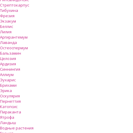
Стрептокарпус
Тибухина
Фрезия
Экзакум
Беллис
Лилия
Аргирантемум
Лаванда
Остеоспермум
Бальзамин
Целозия
Ардизия
Синнингия
Аллиум
Эухарис
Брихами
Эрика
Оскулярия
Пернеттия
Катопсис
Пираканта
Ятрофа
Ландыш
Водные растения