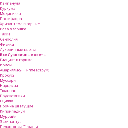
Кампанула
Куркума
Мединилла
Пассифлора
Хризантема в горшке
Роза в горшке
Такка
Сенполия
Фиалка
Луковичные цветы
Все Луковичные цветы
Гиацинт в горшке
Ирисы
Амариллисы (Гиппеаструм)
Крокусы
Мускари
Нарциссы
Тюльпан
Подснежники
Сцилла
Прочие цветущие
Киприпедиум
Муррайя
Эсхинантус
Пеларгония (Герань)