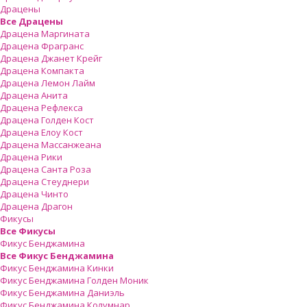
Драцены
Все Драцены
Драцена Маргината
Драцена Фрагранс
Драцена Джанет Крейг
Драцена Компакта
Драцена Лемон Лайм
Драцена Анита
Драцена Рефлекса
Драцена Голден Кост
Драцена Елоу Кост
Драцена Массанжеана
Драцена Рики
Драцена Санта Роза
Драцена Стеуднери
Драцена Чинто
Драцена Драгон
Фикусы
Все Фикусы
Фикус Бенджамина
Все Фикус Бенджамина
Фикус Бенджамина Кинки
Фикус Бенджамина Голден Моник
Фикус Бенджамина Даниэль
Фикус Бенджамина Колумнар