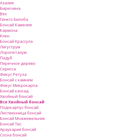
Азалия
Бирючина
Вяз
Гинкго Билоба
Бонсай Камелия
Кармона
Клен
Бонсай Крассула
Лигуструм
Лоропеталум
Падуб
Перечное дерево
Серисса
Фикус Ретуза
Бонсай с камнем
Фикус Микрокарпа
Бонсай каскад
Хвойный бонсай
Все Хвойный бонсай
Подокарпус бонсай
Лиственница бонсай
Бонсай Можжевельник
Бонсай Тис
Араукария бонсай
Сосна бонсай