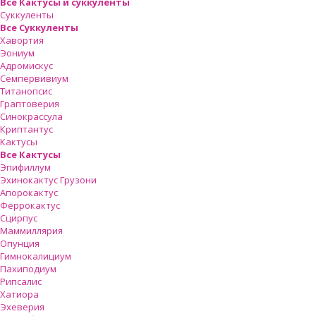
Все Кактусы и суккуленты
Суккуленты
Все Суккуленты
Хавортия
Эониум
Адромискус
Семпервивиум
Титанопсис
Граптоверия
Синокрассула
Криптантус
Кактусы
Все Кактусы
Эпифиллум
Эхинокактус Грузони
Апорокактус
Феррокактус
Сцирпус
Маммиллярия
Опунция
Гимнокалициум
Пахиподиум
Рипсалис
Хатиора
Эхеверия