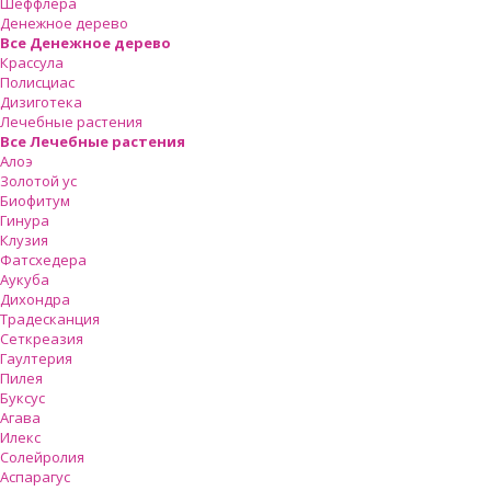
Шеффлера
Денежное дерево
Все Денежное дерево
Крассула
Полисциас
Дизиготека
Лечебные растения
Все Лечебные растения
Алоэ
Золотой ус
Биофитум
Гинура
Клузия
Фатсхедера
Аукуба
Дихондра
Традесканция
Сеткреазия
Гаултерия
Пилея
Буксус
Агава
Илекс
Солейролия
Аспарагус