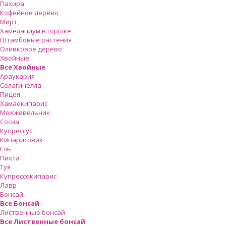
Пахира
Кофейное дерево
Мирт
Хамелациум в горшке
Штамбовые растения
Оливковое дерево
Хвойные
Все Хвойные
Араукария
Селагинелла
Пицея
Хамаекипарис
Можжевельник
Сосна
Купрессус
Кипарисовик
Ель
Пихта
Туя
Купрессокипарис
Лавр
Бонсай
Все Бонсай
Лиственные бонсай
Все Лиственные бонсай