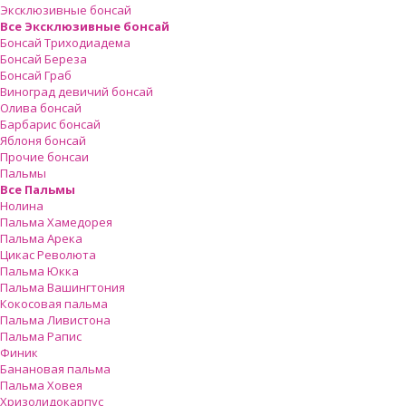
Эксклюзивные бонсай
Все Эксклюзивные бонсай
Бонсай Триходиадема
Бонсай Береза
Бонсай Граб
Виноград девичий бонсай
Олива бонсай
Барбарис бонсай
Яблоня бонсай
Прочие бонсаи
Пальмы
Все Пальмы
Нолина
Пальма Хамедорея
Пальма Арека
Цикас Революта
Пальмa Юкка
Пальма Вашингтония
Кокосовая пальма
Пальма Ливистона
Пальма Рапис
Финик
Банановая пальма
Пальма Ховея
Хризолидокарпус