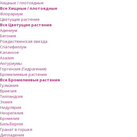
Хищные / плотоядные
Все Хищные / плотоядные
Флорариум
Цветущие растения
Все Цветущие растения
Адениум
Бегония
Рождественская звезда
Спатифиллум
Каланхое
Азалия
Антуриумы
Гортензия (Гидрагения)
Бромелиевые растения
Все Бромелиевые растения
Гузмания
Вриезия
Тилландсия
Эхмея
Нидулярия
Неорегелия
Бромелия
Бильбергия
Гранат в горшке
Дипладения