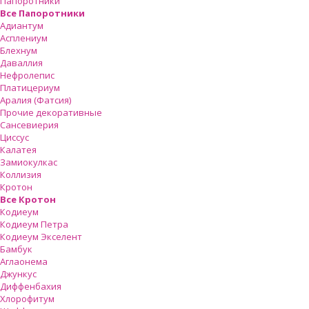
Папоротники
Все Папоротники
Адиантум
Асплениум
Блехнум
Даваллия
Нефролепис
Платицериум
Аралия (Фатсия)
Прочие декоративные
Сансевиерия
Циссус
Калатея
Замиокулкас
Коллизия
Кротон
Все Кротон
Кодиеум
Кодиеум Петра
Кодиеум Экселент
Бамбук
Аглаонема
Джункус
Диффенбахия
Хлорофитум