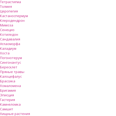
Тетрастигма
Толмея
Церопегия
Кастаноспермум
Клеродендрон
Мимоза
Сенецио
Котиледон
Сандавалия
Аглаоморфа
Каладиум
Хоста
Погонотерум
Сингонантус
Бересклет
Пряные травы
Калоцефалус
Брассика
Хомаломена
Бригамия
Эписция
Гастерия
Камнеломка
Самшит
Хищные растения