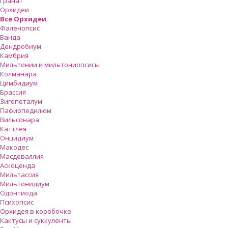
Гранат
Орхидеи
Все Орхидеи
Фаленопсис
Ванда
Дендробиум
Камбрия
Мильтонии и мильтониопсисы
Колманара
Цимбидиум
Брассия
Зигопеталум
Пафиопедилюм
Вильсонара
Каттлея
Онцидиум
Макодес
Масдеваллия
Аскоценда
Мильтассия
Мильтонидиум
Одонтиода
Психопсис
Орхидея в коробочке
Кактусы и суккуленты