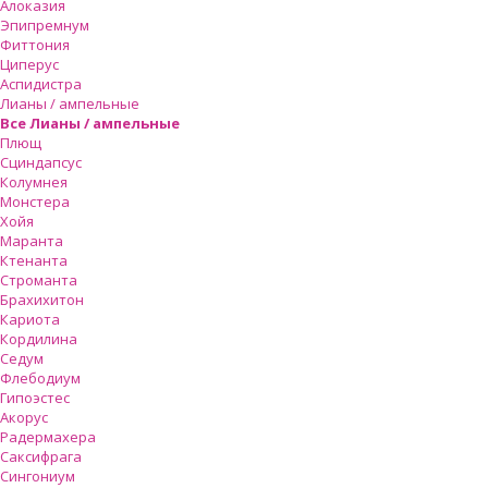
Алоказия
Эпипремнум
Фиттония
Циперус
Аспидистра
Лианы / ампельные
Все Лианы / ампельные
Плющ
Сциндапсус
Колумнея
Монстера
Хойя
Маранта
Ктенанта
Строманта
Брахихитон
Кариота
Кордилина
Седум
Флебодиум
Гипоэстес
Акорус
Радермахера
Саксифрага
Сингониум