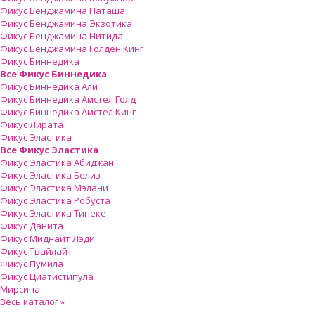
Фикус Бенджамина Наташа
Фикус Бенджамина Экзотика
Фикус Бенджамина Нитида
Фикус Бенджамина Голден Кинг
Фикус Биннедика
Все Фикус Биннедика
Фикус Биннедика Али
Фикус Биннедика Амстел Голд
Фикус Биннедика Амстел Кинг
Фикус Лирата
Фикус Эластика
Все Фикус Эластика
Фикус Эластика Абиджан
Фикус Эластика Белиз
Фикус Эластика Мэлани
Фикус Эластика Робуста
Фикус Эластика Тинеке
Фикус Данита
Фикус Миднайт Лэди
Фикус Твайлайт
Фикус Пумила
Фикус Циатистипула
Мирсина
Весь каталог »