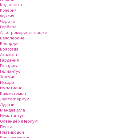
Кодонанта
Колерия
Фуксия
Чирита
Гербера
Альстромерия в горшке
Белопероне
Бовардия
Брассада
Акалифа
Гардения
Гвоздика
Гелиантус
Жасмин
Иксора
Импатиенс
Каллистемон
Лептоспермум
Лудизия
Мандевилла
Нематантус
Олеандер (Нериум)
Пентас
Платикодон
Рипсалидопсис