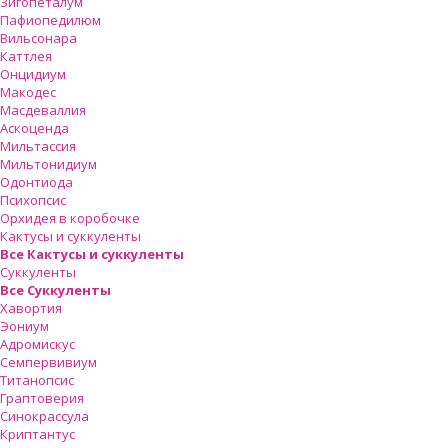
Зигопеталум
Пафиопедилюм
Вильсонара
Каттлея
Онцидиум
Макодес
Масдеваллия
Аскоценда
Мильтассия
Мильтонидиум
Одонтиода
Психопсис
Орхидея в коробочке
Кактусы и суккуленты
Все Кактусы и суккуленты
Суккуленты
Все Суккуленты
Хавортия
Эониум
Адромискус
Семпервивиум
Титанопсис
Граптоверия
Синокрассула
Криптантус