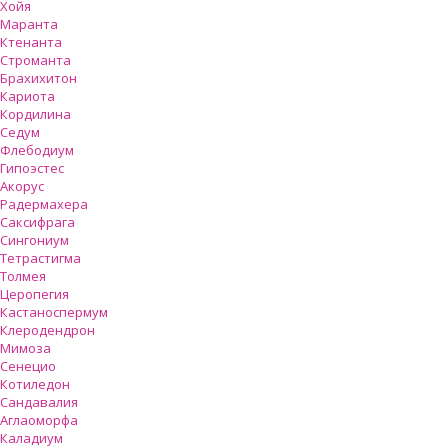
Хойя
Маранта
Ктенанта
Строманта
Брахихитон
Кариота
Кордилина
Седум
Флебодиум
Гипоэстес
Акорус
Радермахера
Саксифрага
Сингониум
Тетрастигма
Толмея
Церопегия
Кастаноспермум
Клеродендрон
Мимоза
Сенецио
Котиледон
Сандавалия
Аглаоморфа
Каладиум