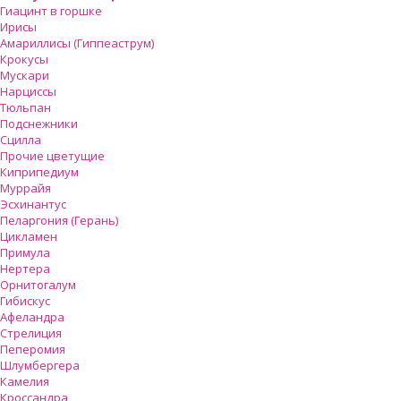
Гиацинт в горшке
Ирисы
Амариллисы (Гиппеаструм)
Крокусы
Мускари
Нарциссы
Тюльпан
Подснежники
Сцилла
Прочие цветущие
Киприпедиум
Муррайя
Эсхинантус
Пеларгония (Герань)
Цикламен
Примула
Нертера
Орнитогалум
Гибискус
Афеландра
Стрелиция
Пеперомия
Шлумбергера
Камелия
Кроссандра