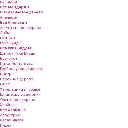
Мандарин
Все Мандарин
Мандариновое дерево
Апельсин
Все Апельсин
Апельсиновое дерево
Лайм
Кумкват
Рука Будды
Все Рука Будды
Цитрон Рука Будды
Бергамот
Цитрофортунелла
Грейпфрутовое дерево
Пахира
Кофейное дерево
Мирт
Хамелациум в горшке
Штамбовые растения
Оливковое дерево
Хвойные
Все Хвойные
Араукария
Селагинелла
Пицея