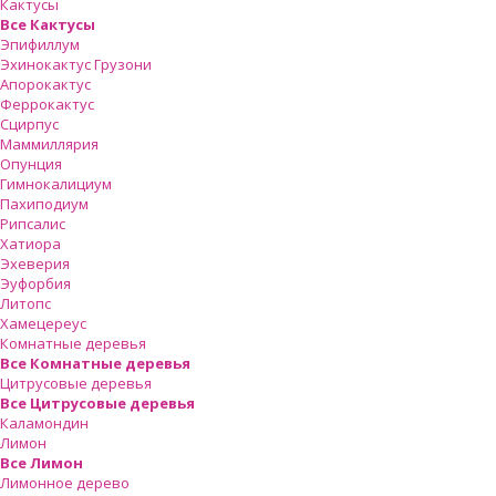
Кактусы
Все Кактусы
Эпифиллум
Эхинокактус Грузони
Апорокактус
Феррокактус
Сцирпус
Маммиллярия
Опунция
Гимнокалициум
Пахиподиум
Рипсалис
Хатиора
Эхеверия
Эуфорбия
Литопс
Хамецереус
Комнатные деревья
Все Комнатные деревья
Цитрусовые деревья
Все Цитрусовые деревья
Каламондин
Лимон
Все Лимон
Лимонное дерево