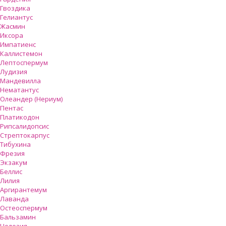
Гвоздика
Гелиантус
Жасмин
Иксора
Импатиенс
Каллистемон
Лептоспермум
Лудизия
Мандевилла
Нематантус
Олеандер (Нериум)
Пентас
Платикодон
Рипсалидопсис
Стрептокарпус
Тибухина
Фрезия
Экзакум
Беллис
Лилия
Аргирантемум
Лаванда
Остеоспермум
Бальзамин