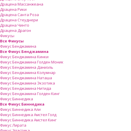
Драцена Массанжеана
Драцена Рики
Драцена Санта Роза
Драцена Стеуднери
Драцена Чинто
Драцена Драгон
Фикусы
Все Фикусы
Фикус Бенджамина
Все Фикус Бенджамина
Фикус Бенджамина Кинки
Фикус Бенджамина Голден Моник
Фикус Бенджамина Даниэль
Фикус Бенджамина Колумнар
Фикус Бенджамина Наташа
Фикус Бенджамина Экзотика
Фикус Бенджамина Нитида
Фикус Бенджамина Голден Кинг
Фикус Биннедика
Все Фикус Биннедика
Фикус Биннедика Али
Фикус Биннедика Амстел Голд
Фикус Биннедика Амстел Кинг
Фикус Лирата
Фикус Эластика