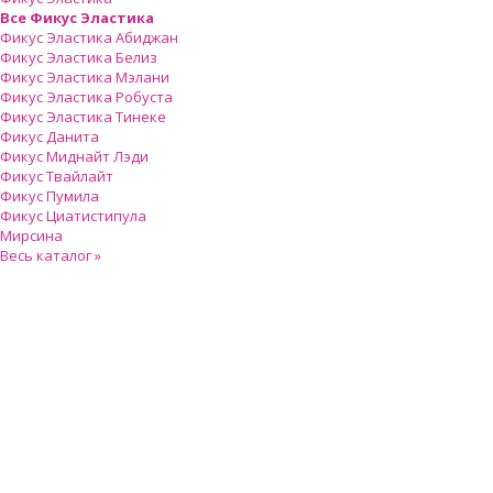
Все Фикус Эластика
Фикус Эластика Абиджан
Фикус Эластика Белиз
Фикус Эластика Мэлани
Фикус Эластика Робуста
Фикус Эластика Тинеке
Фикус Данита
Фикус Миднайт Лэди
Фикус Твайлайт
Фикус Пумила
Фикус Циатистипула
Мирсина
Весь каталог »