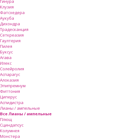
Гинура
Клузия
Фатсхедера
Аукуба
Дихондра
Традесканция
Сеткреазия
Гаултерия
Пилея
Буксус
Агава
Илекс
Солейролия
Аспарагус
Алоказия
Эпипремнум
Фиттония
Циперус
Аспидистра
Лианы / ампельные
Все Лианы / ампельные
Плющ
Сциндапсус
Колумнея
Монстера