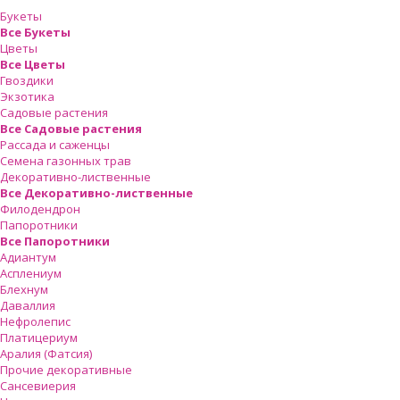
Букеты
Все Букеты
Цветы
Все Цветы
Гвоздики
Экзотика
Садовые растения
Все Садовые растения
Рассада и саженцы
Семена газонных трав
Декоративно-лиственные
Все Декоративно-лиственные
Филодендрон
Папоротники
Все Папоротники
Адиантум
Асплениум
Блехнум
Даваллия
Нефролепис
Платицериум
Аралия (Фатсия)
Прочие декоративные
Сансевиерия