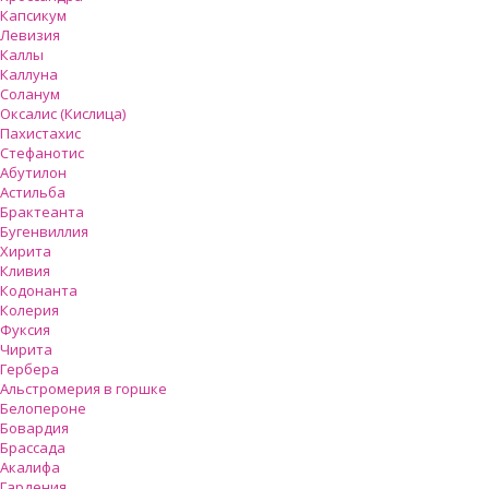
Капсикум
Левизия
Каллы
Каллуна
Соланум
Оксалис (Кислица)
Пахистахис
Стефанотис
Абутилон
Астильба
Брактеанта
Бугенвиллия
Хирита
Кливия
Кодонанта
Колерия
Фуксия
Чирита
Гербера
Альстромерия в горшке
Белопероне
Бовардия
Брассада
Акалифа
Гардения