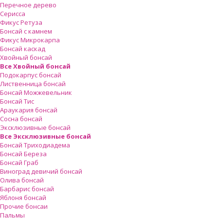
Перечное дерево
Серисса
Фикус Ретуза
Бонсай с камнем
Фикус Микрокарпа
Бонсай каскад
Хвойный бонсай
Все Хвойный бонсай
Подокарпус бонсай
Лиственница бонсай
Бонсай Можжевельник
Бонсай Тис
Араукария бонсай
Сосна бонсай
Эксклюзивные бонсай
Все Эксклюзивные бонсай
Бонсай Триходиадема
Бонсай Береза
Бонсай Граб
Виноград девичий бонсай
Олива бонсай
Барбарис бонсай
Яблоня бонсай
Прочие бонсаи
Пальмы