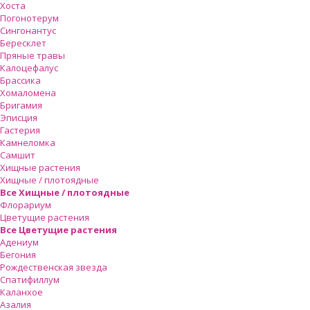
Хоста
Погонотерум
Сингонантус
Бересклет
Пряные травы
Калоцефалус
Брассика
Хомаломена
Бригамия
Эписция
Гастерия
Камнеломка
Самшит
Хищные растения
Хищные / плотоядные
Все Хищные / плотоядные
Флорариум
Цветущие растения
Все Цветущие растения
Адениум
Бегония
Рождественская звезда
Спатифиллум
Каланхое
Азалия