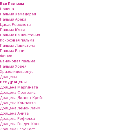
Все Пальмы
Нолина
Пальма Хамедорея
Пальма Арека
Цикас Революта
Пальмa Юкка
Пальма Вашингтония
Кокосовая пальма
Пальма Ливистона
Пальма Рапис
Финик
Банановая пальма
Пальма Ховея
Хризолидокарпус
Драцены
Все Драцены
Драцена Маргината
Драцена Фрагранс
Драцена Джанет Крейг
Драцена Компакта
Драцена Лемон Лайм
Драцена Анита
Драцена Рефлекса
Драцена Голден Кост
Драцена Елоу Кост