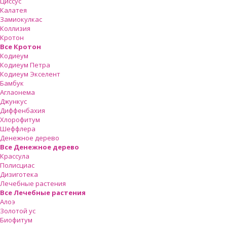
Циссус
Калатея
Замиокулкас
Коллизия
Кротон
Все Кротон
Кодиеум
Кодиеум Петра
Кодиеум Экселент
Бамбук
Аглаонема
Джункус
Диффенбахия
Хлорофитум
Шеффлера
Денежное дерево
Все Денежное дерево
Крассула
Полисциас
Дизиготека
Лечебные растения
Все Лечебные растения
Алоэ
Золотой ус
Биофитум