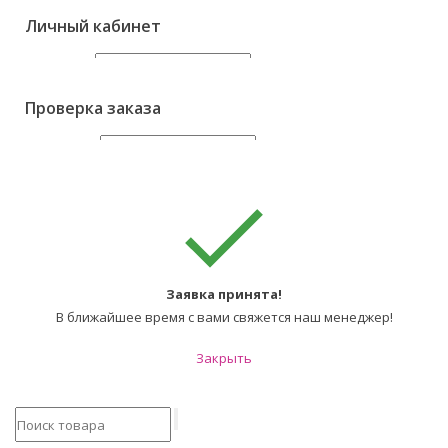
Телефон
*
Личный кабинет
E-mail
Ваш e-mail
Пароль
Забыли?
Проверка заказа
Опишите ваш вопрос
*
Авторизоваться
Регистрация
Отправить
Код заказа
Проверить
Заявка принята!
В ближайшее время с вами свяжется наш менеджер!
Закрыть