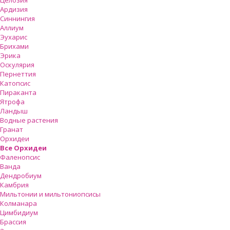
Целозия
Ардизия
Синнингия
Аллиум
Эухарис
Брихами
Эрика
Оскулярия
Пернеттия
Катопсис
Пираканта
Ятрофа
Ландыш
Водные растения
Гранат
Орхидеи
Все Орхидеи
Фаленопсис
Ванда
Дендробиум
Камбрия
Мильтонии и мильтониопсисы
Колманара
Цимбидиум
Брассия