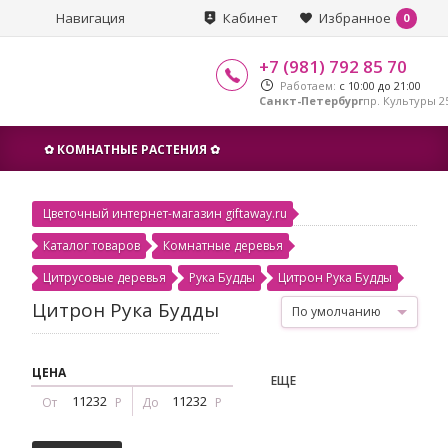
Навигация
Кабинет
Избранное
0
+7 (981) 792 85 70
Работаем:
с 10:00 до 21:00
Санкт-Петербург
пр. Культуры 25
✿ КОМНАТНЫЕ РАСТЕНИЯ ✿
Цветочный интернет-магазин giftaway.ru
Каталог товаров
Комнатные деревья
Цитрусовые деревья
Рука Будды
Цитрон Рука Будды
Цитрон Рука Будды
По умолчанию
ЦЕНА
ЕЩЕ
От
Р
До
Р