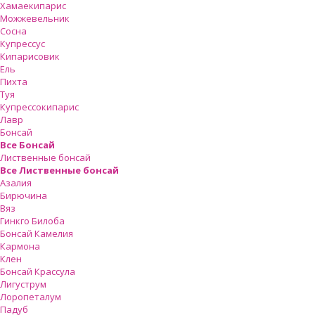
Хамаекипарис
Можжевельник
Сосна
Купрессус
Кипарисовик
Ель
Пихта
Туя
Купрессокипарис
Лавр
Бонсай
Все Бонсай
Лиственные бонсай
Все Лиственные бонсай
Азалия
Бирючина
Вяз
Гинкго Билоба
Бонсай Камелия
Кармона
Клен
Бонсай Крассула
Лигуструм
Лоропеталум
Падуб