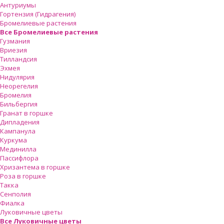
Антуриумы
Гортензия (Гидрагения)
Бромелиевые растения
Все Бромелиевые растения
Гузмания
Вриезия
Тилландсия
Эхмея
Нидулярия
Неорегелия
Бромелия
Бильбергия
Гранат в горшке
Дипладения
Кампанула
Куркума
Мединилла
Пассифлора
Хризантема в горшке
Роза в горшке
Такка
Сенполия
Фиалка
Луковичные цветы
Все Луковичные цветы