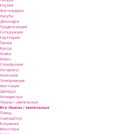
Клузия
Фатсхедера
Аукуба
Дихондра
Традесканция
Сеткреазия
Гаултерия
Пилея
Буксус
Агава
Илекс
Солейролия
Аспарагус
Алоказия
Эпипремнум
Фиттония
Циперус
Аспидистра
Лианы / ампельные
Все Лианы / ампельные
Плющ
Сциндапсус
Колумнея
Монстера