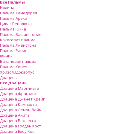
Все Пальмы
Нолина
Пальма Хамедорея
Пальма Арека
Цикас Революта
Пальмa Юкка
Пальма Вашингтония
Кокосовая пальма
Пальма Ливистона
Пальма Рапис
Финик
Банановая пальма
Пальма Ховея
Хризолидокарпус
Драцены
Все Драцены
Драцена Маргината
Драцена Фрагранс
Драцена Джанет Крейг
Драцена Компакта
Драцена Лемон Лайм
Драцена Анита
Драцена Рефлекса
Драцена Голден Кост
Драцена Елоу Кост