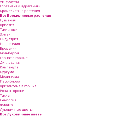
Антуриумы
Гортензия (Гидрагения)
Бромелиевые растения
Все Бромелиевые растения
Гузмания
Вриезия
Тилландсия
Эхмея
Нидулярия
Неорегелия
Бромелия
Бильбергия
Гранат в горшке
Дипладения
Кампанула
Куркума
Мединилла
Пассифлора
Хризантема в горшке
Роза в горшке
Такка
Сенполия
Фиалка
Луковичные цветы
Все Луковичные цветы