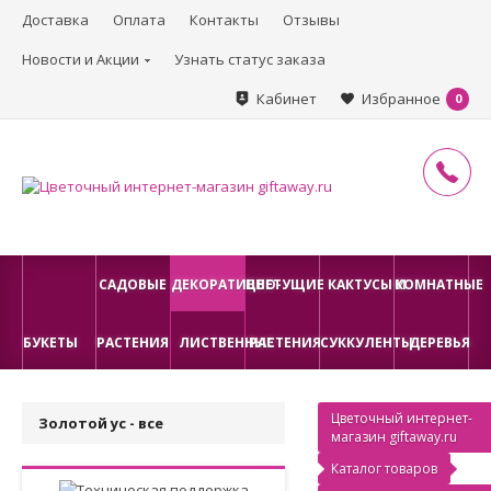
Доставка
Оплата
Контакты
Отзывы
Новости и Акции
Узнать статус заказа
Кабинет
Избранное
0
САДОВЫЕ
ДЕКОРАТИВНО-
ЦВЕТУЩИЕ
КАКТУСЫ И
КОМНАТНЫЕ
БУКЕТЫ
РАСТЕНИЯ
ЛИСТВЕННЫЕ
РАСТЕНИЯ
СУККУЛЕНТЫ
ДЕРЕВЬЯ
Цветочный интернет-
Золотой ус - все
магазин giftaway.ru
Каталог товаров