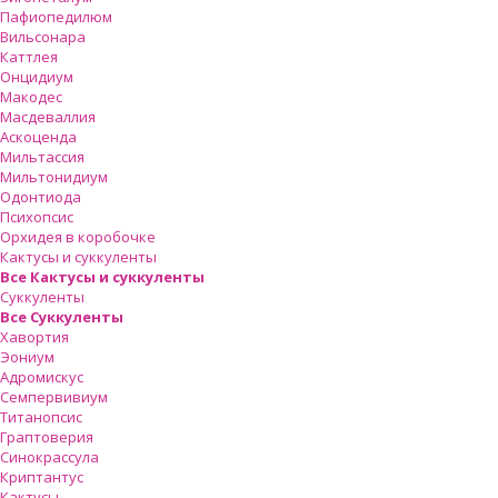
Пафиопедилюм
Вильсонара
Каттлея
Онцидиум
Макодес
Масдеваллия
Аскоценда
Мильтассия
Мильтонидиум
Одонтиода
Психопсис
Орхидея в коробочке
Кактусы и суккуленты
Все Кактусы и суккуленты
Суккуленты
Все Суккуленты
Хавортия
Эониум
Адромискус
Семпервивиум
Титанопсис
Граптоверия
Синокрассула
Криптантус
Кактусы