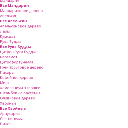
Мандарин
Все Мандарин
Мандариновое дерево
Апельсин
Все Апельсин
Апельсиновое дерево
Лайм
Кумкват
Рука Будды
Все Рука Будды
Цитрон Рука Будды
Бергамот
Цитрофортунелла
Грейпфрутовое дерево
Пахира
Кофейное дерево
Мирт
Хамелациум в горшке
Штамбовые растения
Оливковое дерево
Хвойные
Все Хвойные
Араукария
Селагинелла
Пицея