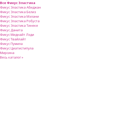
Все Фикус Эластика
Фикус Эластика Абиджан
Фикус Эластика Белиз
Фикус Эластика Мэлани
Фикус Эластика Робуста
Фикус Эластика Тинеке
Фикус Данита
Фикус Миднайт Лэди
Фикус Твайлайт
Фикус Пумила
Фикус Циатистипула
Мирсина
Весь каталог »