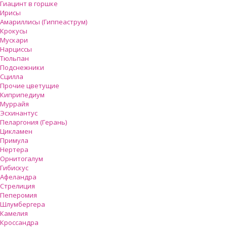
Гиацинт в горшке
Ирисы
Амариллисы (Гиппеаструм)
Крокусы
Мускари
Нарциссы
Тюльпан
Подснежники
Сцилла
Прочие цветущие
Киприпедиум
Муррайя
Эсхинантус
Пеларгония (Герань)
Цикламен
Примула
Нертера
Орнитогалум
Гибискус
Афеландра
Стрелиция
Пеперомия
Шлумбергера
Камелия
Кроссандра