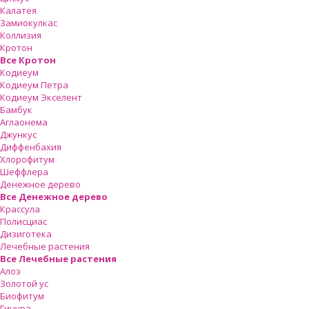
Калатея
Замиокулкас
Коллизия
Кротон
Все Кротон
Кодиеум
Кодиеум Петра
Кодиеум Экселент
Бамбук
Аглаонема
Джункус
Диффенбахия
Хлорофитум
Шеффлера
Денежное дерево
Все Денежное дерево
Крассула
Полисциас
Дизиготека
Лечебные растения
Все Лечебные растения
Алоэ
Золотой ус
Биофитум
Гинура