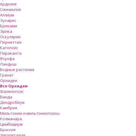
Ардизия
Синнингия
Аллиум
Эухарис
Брихами
Эрика
Оскулярия
Пернеттия
Катопсис
Пираканта
Ятрофа
Ландыш
Водные растения
Гранат
Орхидеи
Все Орхидеи
Фаленопсис
Ванда
Дендробиум
Камбрия
Мильтонии и мильтониопсисы
Колманара
Цимбидиум
Брассия
Зигопеталум