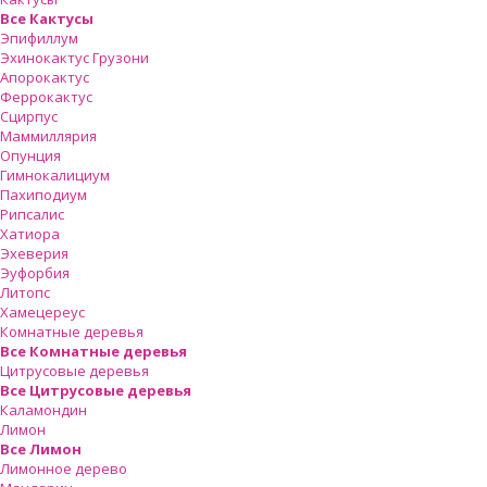
Все Кактусы
Эпифиллум
Эхинокактус Грузони
Апорокактус
Феррокактус
Сцирпус
Маммиллярия
Опунция
Гимнокалициум
Пахиподиум
Рипсалис
Хатиора
Эхеверия
Эуфорбия
Литопс
Хамецереус
Комнатные деревья
Все Комнатные деревья
Цитрусовые деревья
Все Цитрусовые деревья
Каламондин
Лимон
Все Лимон
Лимонное дерево