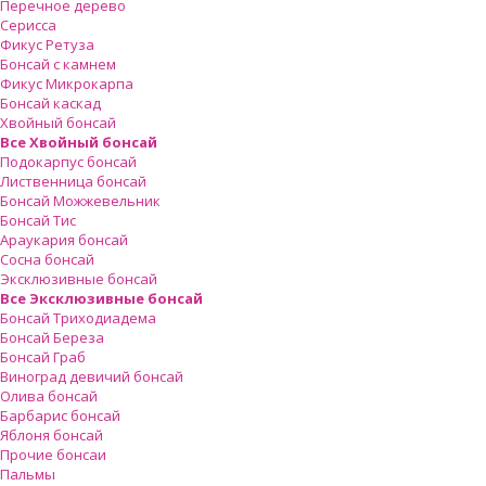
Перечное дерево
Серисса
Фикус Ретуза
Бонсай с камнем
Фикус Микрокарпа
Бонсай каскад
Хвойный бонсай
Все Хвойный бонсай
Подокарпус бонсай
Лиственница бонсай
Бонсай Можжевельник
Бонсай Тис
Араукария бонсай
Сосна бонсай
Эксклюзивные бонсай
Все Эксклюзивные бонсай
Бонсай Триходиадема
Бонсай Береза
Бонсай Граб
Виноград девичий бонсай
Олива бонсай
Барбарис бонсай
Яблоня бонсай
Прочие бонсаи
Пальмы