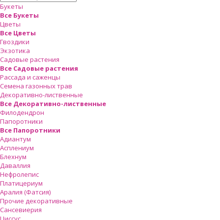
Букеты
Все Букеты
Цветы
Все Цветы
Гвоздики
Экзотика
Садовые растения
Все Садовые растения
Рассада и саженцы
Семена газонных трав
Декоративно-лиственные
Все Декоративно-лиственные
Филодендрон
Папоротники
Все Папоротники
Адиантум
Асплениум
Блехнум
Даваллия
Нефролепис
Платицериум
Аралия (Фатсия)
Прочие декоративные
Сансевиерия
Циссус