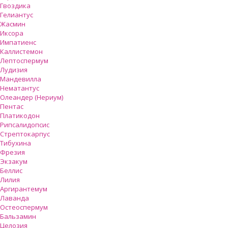
Гвоздика
Гелиантус
Жасмин
Иксора
Импатиенс
Каллистемон
Лептоспермум
Лудизия
Мандевилла
Нематантус
Олеандер (Нериум)
Пентас
Платикодон
Рипсалидопсис
Стрептокарпус
Тибухина
Фрезия
Экзакум
Беллис
Лилия
Аргирантемум
Лаванда
Остеоспермум
Бальзамин
Целозия