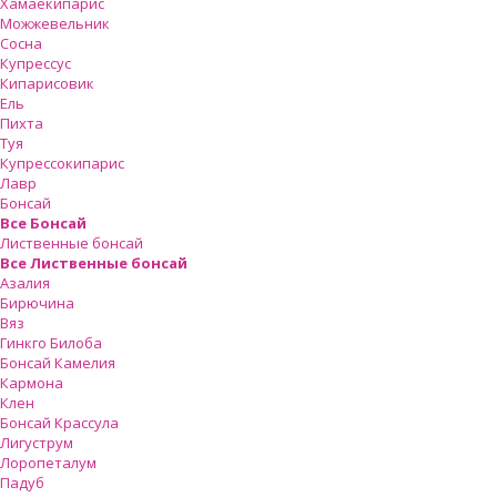
Хамаекипарис
Можжевельник
Сосна
Купрессус
Кипарисовик
Ель
Пихта
Туя
Купрессокипарис
Лавр
Бонсай
Все Бонсай
Лиственные бонсай
Все Лиственные бонсай
Азалия
Бирючина
Вяз
Гинкго Билоба
Бонсай Камелия
Кармона
Клен
Бонсай Крассула
Лигуструм
Лоропеталум
Падуб