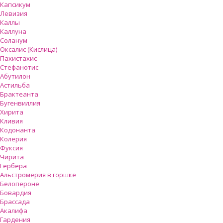
Капсикум
Левизия
Каллы
Каллуна
Соланум
Оксалис (Кислица)
Пахистахис
Стефанотис
Абутилон
Астильба
Брактеанта
Бугенвиллия
Хирита
Кливия
Кодонанта
Колерия
Фуксия
Чирита
Гербера
Альстромерия в горшке
Белопероне
Бовардия
Брассада
Акалифа
Гардения