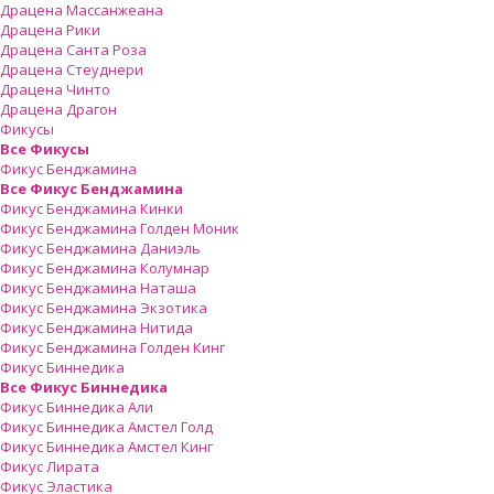
Драцена Массанжеана
Драцена Рики
Драцена Санта Роза
Драцена Стеуднери
Драцена Чинто
Драцена Драгон
Фикусы
Все Фикусы
Фикус Бенджамина
Все Фикус Бенджамина
Фикус Бенджамина Кинки
Фикус Бенджамина Голден Моник
Фикус Бенджамина Даниэль
Фикус Бенджамина Колумнар
Фикус Бенджамина Наташа
Фикус Бенджамина Экзотика
Фикус Бенджамина Нитида
Фикус Бенджамина Голден Кинг
Фикус Биннедика
Все Фикус Биннедика
Фикус Биннедика Али
Фикус Биннедика Амстел Голд
Фикус Биннедика Амстел Кинг
Фикус Лирата
Фикус Эластика