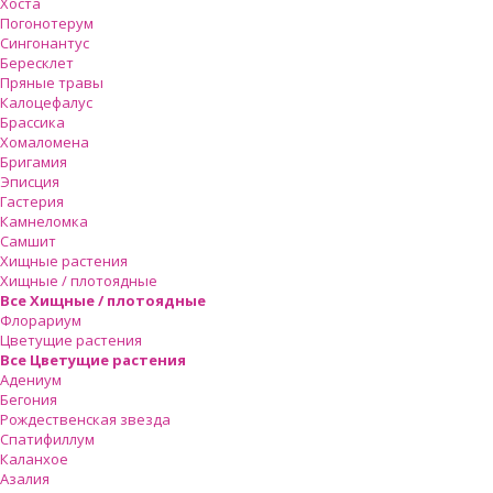
Хоста
Погонотерум
Сингонантус
Бересклет
Пряные травы
Калоцефалус
Брассика
Хомаломена
Бригамия
Эписция
Гастерия
Камнеломка
Самшит
Хищные растения
Хищные / плотоядные
Все Хищные / плотоядные
Флорариум
Цветущие растения
Все Цветущие растения
Адениум
Бегония
Рождественская звезда
Спатифиллум
Каланхое
Азалия