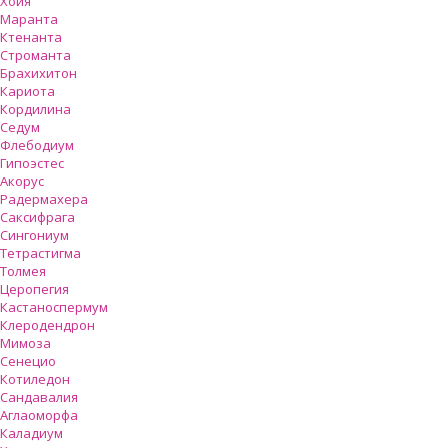
Хойя
Маранта
Ктенанта
Строманта
Брахихитон
Кариота
Кордилина
Седум
Флебодиум
Гипоэстес
Акорус
Радермахера
Саксифрага
Сингониум
Тетрастигма
Толмея
Церопегия
Кастаноспермум
Клеродендрон
Мимоза
Сенецио
Котиледон
Сандавалия
Аглаоморфа
Каладиум